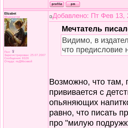
Elizabet
Добавлено: Пт Фев 13, 
Модератор
Мечтатель писал(
Видимо, в издате
что предисловие 
Пол:
Зарегистрирован: 25.07.2007
Сообщения: 8326
Откуда: поДМосквой
Возможно, что там,
прививается с детст
опьяняющих напитков
равно, что писать 
про "милую подружку