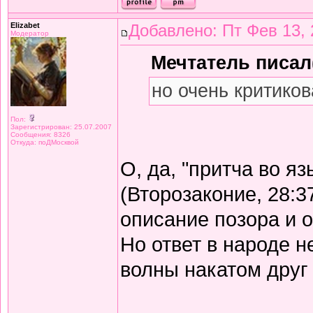
Elizabet
Добавлено: Пт Фев 13, 
Модератор
Мечтатель писал(
но очень критиков
Пол:
Зарегистрирован: 25.07.2007
Сообщения: 8326
Откуда: поДМосквой
О, да, "притча во я
(Второзаконие, 28:3
описание позора и 
Но ответ в народе не
волны накатом друг