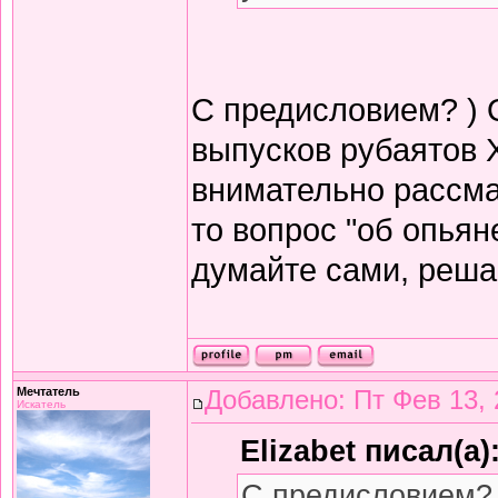
С предисловием? ) 
выпусков рубаятов 
внимательно рассма
то вопрос "об опьян
думайте сами, решай
Мечтатель
Добавлено: Пт Фев 13, 
Искатель
Elizabet писал(а)
С предисловием? 