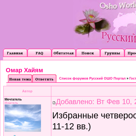
Омар Хайям
Список форумов Русский ОШО Портал
»
Гос
Автор
Мечтатель
Добавлено: Вт Фев 10, 
Искатель
Избранные четверос
11-12 вв.)