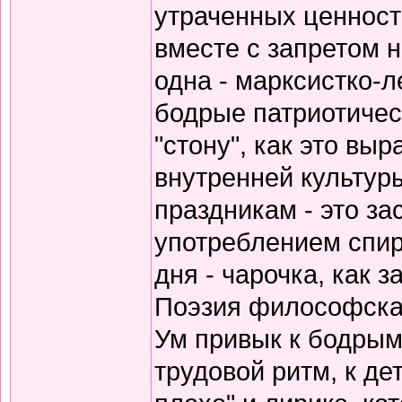
утраченных ценносте
вместе с запретом 
одна - марксистко-л
бодрые патриотичес
"стону", как это вы
внутренней культур
праздникам - это за
употреблением спирт
дня - чарочка, как 
Поэзия философская
Ум привык к бодрым
трудовой ритм, к де