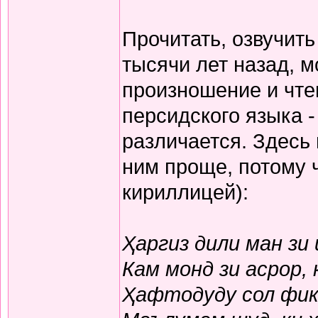
Прочитать, озвучит
тысячи лет назад, м
произношение и чте
персидского языка -
различается. Здесь
ним проще, потому 
кириллицей):
Ҳаргиз дили ман зи
Кам монд зи асрор,
Ҳафтодуду сол фикр