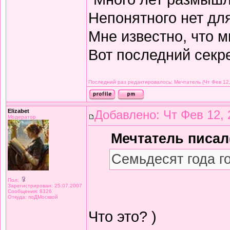
Непонятного нет дл
Мне известно, что м
Вот последний секре
Последний раз редактировалось: Мечтатель (Чт Фев 12,
Elizabet
Добавлено: Чт Фев 12, 
Модератор
Мечтатель писал(
Семьдесят года г
Пол:
Зарегистрирован: 25.07.2007
Сообщения: 8326
Откуда: поДМосквой
Что это? )