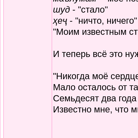
шуд
- "стало"
ҳеҷ
- "ничто, ничего"
"Моим известным ста
И теперь всё это н
"Никогда моё сердц
Мало осталось от та
Семьдесят два года
Известно мне, что м