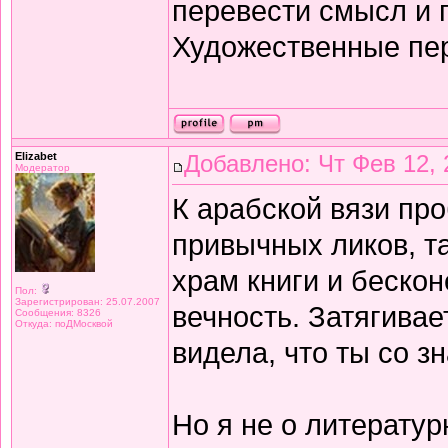
перевести смысл и п
Художественные пе
Elizabet
Добавлено: Чт Фев 12, 
Модератор
К арабской вязи про
привычных ликов, т
храм книги и беско
Пол:
Зарегистрирован: 25.07.2007
вечность. Затягивае
Сообщения: 8326
Откуда: поДМосквой
видела, что ты со з
Но я не о литератур