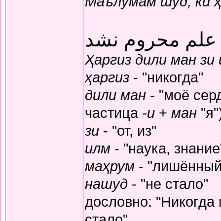
Маълумам шуд, ки 
 علم محروم نشد
Ҳаргиз дили ман зи
ҳаргиз
- "никогда"
дили ман
- "моё серд
частица
-и
+
ман
"я"
зи
- "от, из"
илм
- "наука, знание
маҳрум
- "лишённый
нашуд
- "не стало"
дословно: "Никогда
стало"