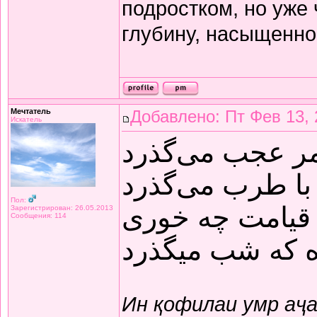
подростком, но уже
глубину, насыщенно
Мечтатель
Добавлено: Пт Фев 13, 
Искатель
مر عجب می‌گذرد
با طرب می‌گذرد
Пол:
قیامت چه خوری
Зарегистрирован: 26.05.2013
Сообщения: 114
ده که شب میگذرد
Ин қофилаи умр аҷ