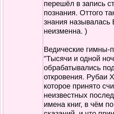
перешёл в запись с
познания. Оттого т
знания называлась 
неизменна. )
Ведические гимны-пе
"Тысячи и одной но
обрабатывались по
откровения. Рубаи Х
которое принято счи
неизвестных послед
имена книг, в чём п
сказаний, и что при