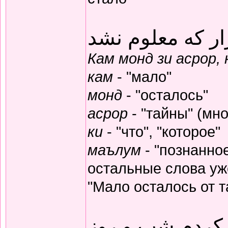
ار که معلوم نشد
Кам монд зи асрор,
кам
- "мало"
монд
- "осталось"
асрор
- "тайны" (мно
ки
- "что", "которое"
маълум
- "познанное
остальные слова уж
"Мало осталось от т
 کردم شب و روز