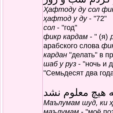
Ҳафтоду ду сол фик
ҳафтод у ду
- "72"
сол
- "год"
фикр кардам
- " (я)
арабского слова
фи
кардан
"делать" в п
шаб у руз
- "ночь и 
"Семьдесят два год
 هیچ معلوم نشد
Маълумам шуд, ки 
маълумам
- "моё по