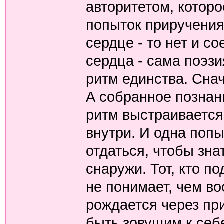
авторитетом, которо
попыток приручения
сердце - то нет и 
сердца - сама поэзи
ритм единства. Снач
А собранное познани
ритм выстраивается
внутри. И одна попы
отдаться, чтобы зна
снаружи. Тот, кто по
не понимает, чем в
рождается через пр
быть зовущим к себ