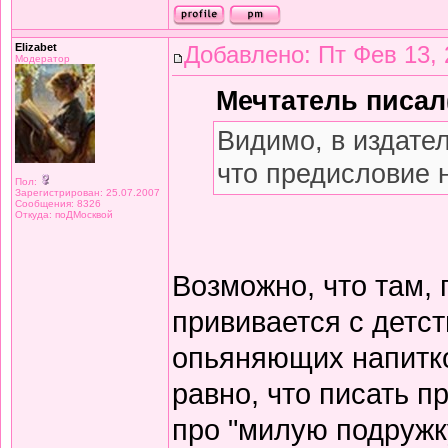
Elizabet
Добавлено: Пт Фев 13, 
Модератор
Мечтатель писал(
Видимо, в издате
что предисловие 
Пол:
Зарегистрирован: 25.07.2007
Сообщения: 8326
Откуда: поДМосквой
Возможно, что там,
прививается с детст
опьяняющих напитков
равно, что писать 
про "милую подружку