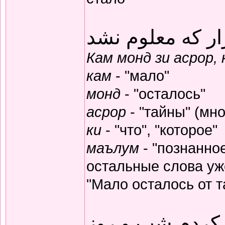
ار که معلوم نشد
Кам монд зи асрор,
кам
- "мало"
монд
- "осталось"
асрор
- "тайны" (мно
ки
- "что", "которое"
маълум
- "познанное
остальные слова уж
"Мало осталось от т
 کردم شب و روز