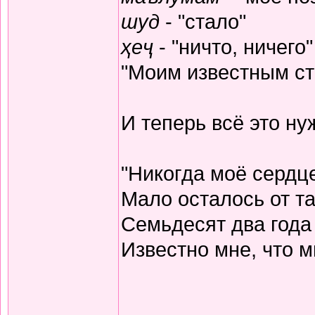
шуд
- "стало"
ҳеҷ
- "ничто, ничего"
"Моим известным ста
И теперь всё это н
"Никогда моё сердц
Мало осталось от та
Семьдесят два года
Известно мне, что м