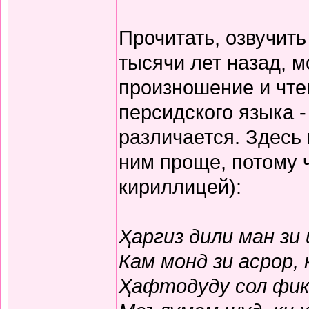
Прочитать, озвучит
тысячи лет назад, м
произношение и чте
персидского языка -
различается. Здесь
ним проще, потому 
кириллицей):
Ҳаргиз дили ман зи
Кам монд зи асрор,
Ҳафтодуду сол фикр