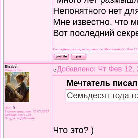
Непонятного нет дл
Мне известно, что м
Вот последний секре
Последний раз редактировалось: Мечтатель (Чт Фев 12,
Elizabet
Добавлено: Чт Фев 12, 
Модератор
Мечтатель писал(
Семьдесят года г
Пол:
Зарегистрирован: 25.07.2007
Сообщения: 8326
Откуда: поДМосквой
Что это? )