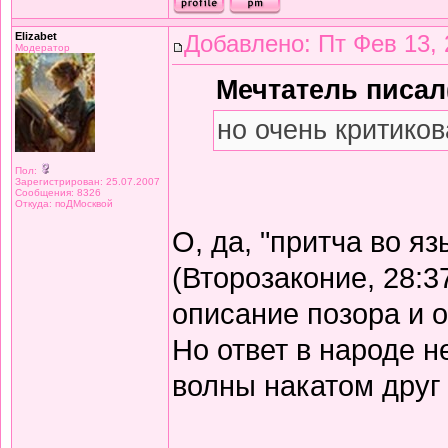
Elizabet
Добавлено: Пт Фев 13, 
Модератор
Мечтатель писал(
но очень критиков
Пол:
Зарегистрирован: 25.07.2007
Сообщения: 8326
Откуда: поДМосквой
О, да, "притча во я
(Второзаконие, 28:3
описание позора и 
Но ответ в народе не
волны накатом друг