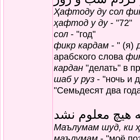
Ҳафтоду ду сол фик
ҳафтод у ду
- "72"
сол
- "год"
фикр кардам
- " (я)
арабского слова
фи
кардан
"делать" в п
шаб у руз
- "ночь и 
"Семьдесят два год
 هیچ معلوم نشد
Маълумам шуд, ки 
маълумам
- "моё по