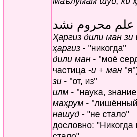
Маълумам шуд, ки 
 علم محروم نشد
Ҳаргиз дили ман зи
ҳаргиз
- "никогда"
дили ман
- "моё серд
частица
-и
+
ман
"я"
зи
- "от, из"
илм
- "наука, знание
маҳрум
- "лишённый
нашуд
- "не стало"
дословно: "Никогда
стало"