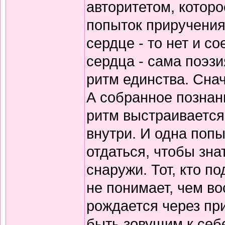
авторитетом, которо
попыток приручения
сердце - то нет и 
сердца - сама поэзи
ритм единства. Снач
А собранное познани
ритм выстраивается
внутри. И одна попы
отдаться, чтобы зна
снаружи. Тот, кто по
не понимает, чем в
рождается через пр
быть зовущим к себ