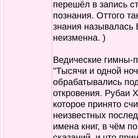
перешёл в запись с
познания. Оттого т
знания называлась 
неизменна. )
Ведические гимны-пе
"Тысячи и одной но
обрабатывались по
откровения. Рубаи Х
которое принято счи
неизвестных послед
имена книг, в чём п
сказаний, и что при