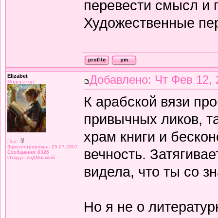
перевести смысл и п
Художественные пе
Elizabet
Добавлено: Чт Фев 12, 
Модератор
К арабской вязи про
привычных ликов, т
храм книги и беско
Пол:
Зарегистрирован: 25.07.2007
вечность. Затягивае
Сообщения: 8326
Откуда: поДМосквой
видела, что ты со з
Но я не о литератур