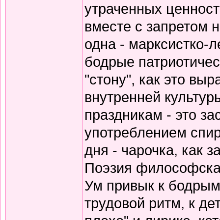
утраченных ценносте
вместе с запретом 
одна - марксистко-л
бодрые патриотичес
"стону", как это вы
внутренней культур
праздникам - это за
употреблением спирт
дня - чарочка, как 
Поэзия философская
Ум привык к бодрым
трудовой ритм, к де