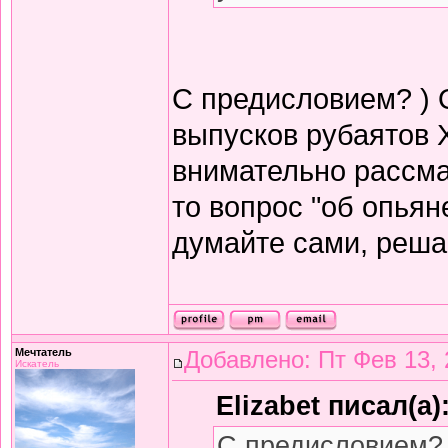
С предисловием? ) 
выпусков рубаятов 
внимательно рассма
то вопрос "об опьян
думайте сами, решай
Мечтатель
Добавлено: Пт Фев 13, 
Искатель
Elizabet писал(а)
С предисловием? 