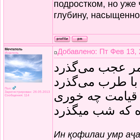
подростком, но уже
глубину, насыщенно
Мечтатель
Добавлено: Пт Фев 13, 
Искатель
مر عجب می‌گذرد
با طرب می‌گذرد
Пол:
قیامت چه خوری
Зарегистрирован: 26.05.2013
Сообщения: 114
ده که شب میگذرد
Ин қофилаи умр аҷ