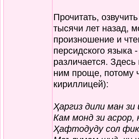
Прочитать, озвучит
тысячи лет назад, м
произношение и чте
персидского языка -
различается. Здесь
ним проще, потому 
кириллицей):
Ҳаргиз дили ман зи
Кам монд зи асрор,
Ҳафтодуду сол фикр