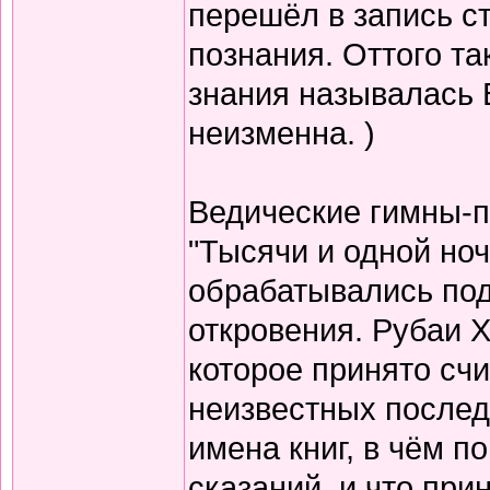
перешёл в запись с
познания. Оттого т
знания называлась 
неизменна. )
Ведические гимны-пе
"Тысячи и одной но
обрабатывались по
откровения. Рубаи Х
которое принято счи
неизвестных послед
имена книг, в чём п
сказаний, и что при