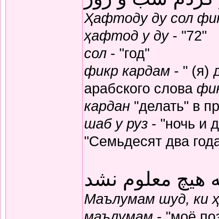
Ҳафтоду ду сол фик
ҳафтод у ду
- "72"
сол
- "год"
фикр кардам
- " (я)
арабского слова
фи
кардан
"делать" в п
шаб у руз
- "ночь и 
"Семьдесят два год
 هیچ معلوم نشد
Маълумам шуд, ки 
маълумам
- "моё по