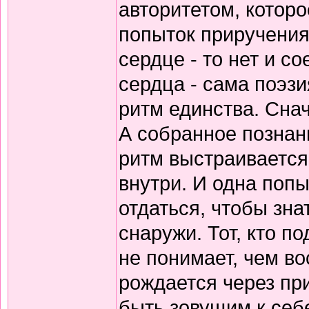
авторитетом, которо
попыток приручения
сердце - то нет и 
сердца - сама поэзи
ритм единства. Снач
А собранное познани
ритм выстраивается
внутри. И одна попы
отдаться, чтобы зна
снаружи. Тот, кто по
не понимает, чем в
рождается через пр
быть зовущим к себ