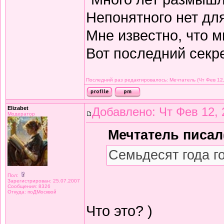
Непонятного нет дл
Мне известно, что м
Вот последний секре
Последний раз редактировалось: Мечтатель (Чт Фев 12,
Elizabet
Добавлено: Чт Фев 12, 
Модератор
Мечтатель писал(
Семьдесят года г
Пол:
Зарегистрирован: 25.07.2007
Сообщения: 8326
Откуда: поДМосквой
Что это? )