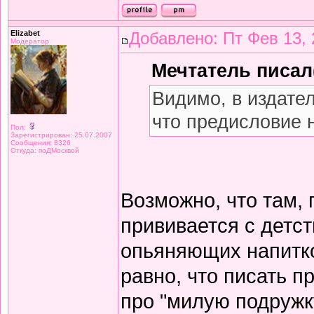
Elizabet
Добавлено: Пт Фев 13, 
Модератор
Мечтатель писал(
Видимо, в издате
что предисловие 
Пол:
Зарегистрирован: 25.07.2007
Сообщения: 8326
Откуда: поДМосквой
Возможно, что там,
прививается с детст
опьяняющих напитков
равно, что писать 
про "милую подружку