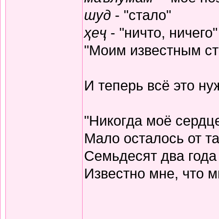
шуд
- "стало"
ҳеҷ
- "ничто, ничего"
"Моим известным ста
И теперь всё это н
"Никогда моё сердц
Мало осталось от та
Семьдесят два года
Известно мне, что м