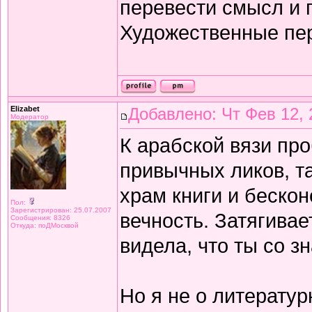
перевести смысл и п
Художественные пе
Elizabet
Добавлено: Чт Фев 12, 
Модератор
К арабской вязи про
привычных ликов, т
храм книги и беско
Пол:
Зарегистрирован: 25.07.2007
вечность. Затягивае
Сообщения: 8326
Откуда: поДМосквой
видела, что ты со з
Но я не о литератур