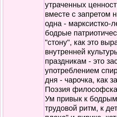
утраченных ценносте
вместе с запретом 
одна - марксистко-л
бодрые патриотичес
"стону", как это вы
внутренней культур
праздникам - это за
употреблением спирт
дня - чарочка, как 
Поэзия философская
Ум привык к бодрым
трудовой ритм, к де