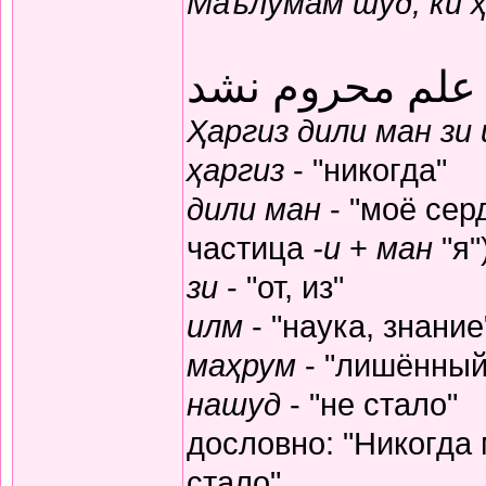
Маълумам шуд, ки 
 علم محروم نشد
Ҳаргиз дили ман зи
ҳаргиз
- "никогда"
дили ман
- "моё серд
частица
-и
+
ман
"я"
зи
- "от, из"
илм
- "наука, знание
маҳрум
- "лишённый
нашуд
- "не стало"
дословно: "Никогда
стало"