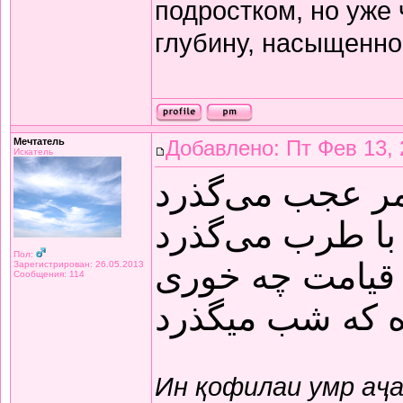
подростком, но уже
глубину, насыщенно
Мечтатель
Добавлено: Пт Фев 13, 
Искатель
مر عجب می‌گذرد
با طرب می‌گذرد
Пол:
قیامت چه خوری
Зарегистрирован: 26.05.2013
Сообщения: 114
ده که شب میگذرد
Ин қофилаи умр аҷ