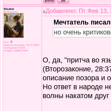
Elizabet
Добавлено: Пт Фев 13, 
Модератор
Мечтатель писал(
но очень критиков
Пол:
Зарегистрирован: 25.07.2007
Сообщения: 8326
Откуда: поДМосквой
О, да, "притча во я
(Второзаконие, 28:3
описание позора и 
Но ответ в народе не
волны накатом друг