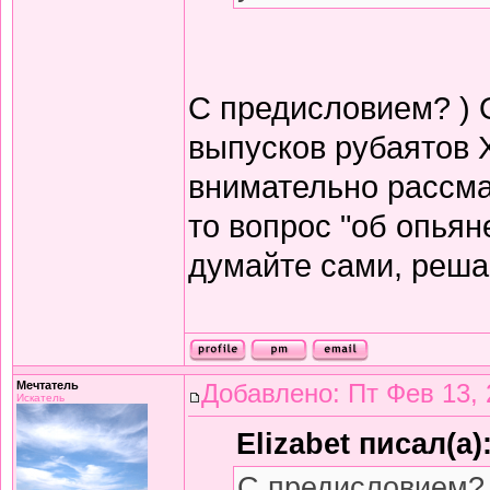
С предисловием? ) 
выпусков рубаятов 
внимательно рассма
то вопрос "об опьян
думайте сами, решай
Мечтатель
Добавлено: Пт Фев 13, 
Искатель
Elizabet писал(а)
С предисловием? 