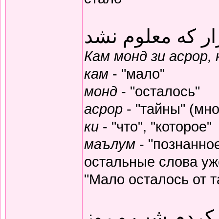
ار که معلوم نشد
Кам монд зи асрор,
кам
- "мало"
монд
- "осталось"
асрор
- "тайны" (мно
ки
- "что", "которое"
маълум
- "познанное
остальные слова уж
"Мало осталось от т
 کردم شب و روز