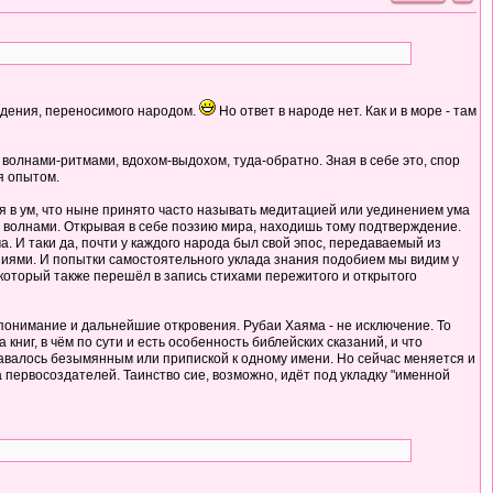
суждения, переносимого народом.
Но ответ в народе нет. Как и в море - там
я волнами-ритмами, вдохом-выдохом, туда-обратно. Зная в себе это, спор
я опытом.
ия в ум, что ныне принято часто называть медитацией или уединением ума
ы волнами. Открывая в себе поэзию мира, находишь тому подтверждение.
 И таки да, почти у каждого народа был свой эпос, передаваемый из
аниями. И попытки самостоятельного уклада знания подобием мы видим у
, который также перешёл в запись стихами пережитого и открытого
 понимание и дальнейшие откровения. Рубаи Хаяма - не исключение. То
ниг, в чём по сути и есть особенность библейских сказаний, и что
тавалось безымянным или припиской к одному имени. Но сейчас меняется и
 первосоздателей. Таинство сие, возможно, идёт под укладку "именной