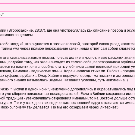
во"
иблии (Второзаконие, 28:37), где она употреблялась как описание позора и о
взаимопоглощением.
в себе каждый, кто окунается в поэзию головой, в которой слова укладываютс
 тайны ума через прямое переживание связи, когда ответ сам собой слагаетс
ктаты слагались языком поэзии. То есть долгие и кропотливые раскопки знан
ами, подобно тому, как океан выходит из самого себя, переворачивая глубин
ются из памяти, они способны стать учебником самой волновой природой ума.
левала, Рамаяна - ведические гимны. Коран написан стихами. Библия - пред
хах суфиев, в рубаях... Омар Хайям в первую очередь - математик и астроном
анного знания называлась Ведами. Названия условны, суть неизменна. )
 сказки "Тысячи и одной ночи", неизменно дополнялись и обрабатывались под
то уже сборник неизвестных последователей. Если в Библии сохранены имена к
ской традиции - увековечивать откровения именами, то на Востоке дольше ос
турам. Так и у всех древних ведических песнопений вдруг открываются имена
зможно, почему так делается. Но мы его созерцаем через Интернет.)