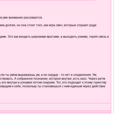
 в уме внимание рассевается.
а долгая, но она стоит того, как игра свеч, которые сгорают ради
ми. Это как входить широкими вратами, а выходить узкими, теряя связь и
ли ты умом выражаешь ум, а не сердце - то нет и соединения. Ум,
твовать. А собранное познание, которое внутри ,есть хаос. Через ритм
его внутри и узнавая потом снаружи. Тот, кто подходит к этому таинству
овущим к себе, поскольку ты становишься с ним единым через действие