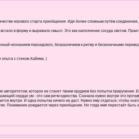
качестве игрового старта приобщения. Идя более сложным путём соединения,
встало в форму и выражало смысл. Это как наполнение сосуда светом. Практик
нный незнанием персидского, безразличием к ритму и бесконечными перевода
 опыта с стихом Хайяма. )
е авторитетом, которое не станет твоим орудием без попыток приручения. Ес
ающий сердце ум - это сам ритм единства. Сначала нужно внутри это прочувс
тся внутри. И одна попытка ничего не даст. Нужно ему отдаться, чтобы знать 
угие. Понимание рождается через приобщение. Но тогда имя перестаёт быть з