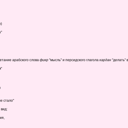
о)
о"
очетание арабского слова
фикр
"мысль" и персидского глагола
кардан
"делать" 
м"
)
е стало"
 вид:
ия,