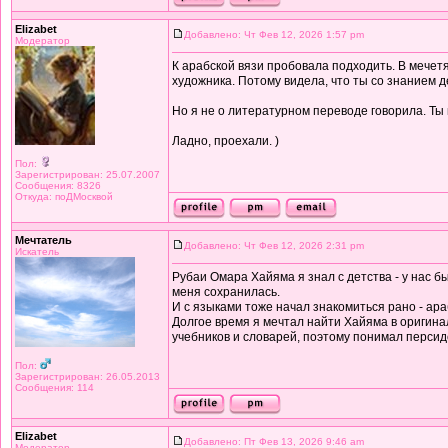
Elizabet
Добавлено: Чт Фев 12, 2026 1:57 pm
Модератор
К арабской вязи пробовала подходить. В мечетя
художника. Потому видела, что ты со знанием д
Но я не о литературном переводе говорила. Ты к
Ладно, проехали. )
Пол:
Зарегистрирован: 25.07.2007
Сообщения: 8326
Откуда: поДМосквой
Мечтатель
Добавлено: Чт Фев 12, 2026 2:31 pm
Искатель
Рубаи Омара Хайяма я знал с детства - у нас б
меня сохранилась.
И с языками тоже начал знакомиться рано - ара
Долгое время я мечтал найти Хайяма в оригинал
учебников и словарей, поэтому понимал персид
Пол:
Зарегистрирован: 26.05.2013
Сообщения: 114
Elizabet
Добавлено: Пт Фев 13, 2026 9:46 am
Модератор