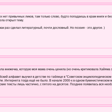
х нет привычных ликов, там только слово, будто попадаешь в храм книги и б
ела открыл тему.
ак раз сделал литературный, почти дословный. Но поэзия - это другое. )
ыла книжечка, которую моя мама очень ценила (но очень критиковала Хайяма з
бский алфавит выучил в детстве по таблице в "Советском энциклопедическом 
е. Интернета тогда ещё не было. В начале 2000-х в одном букинистическом м
ские тексты лишь частично, с пятого на десятое. Позднее появилась вся нео