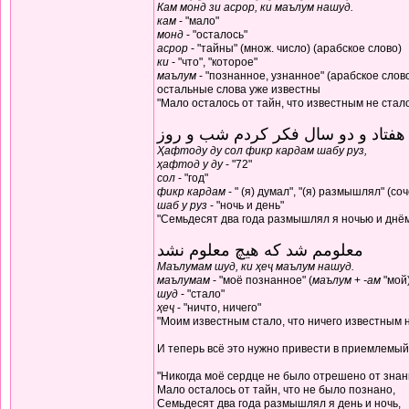
Кам монд зи асрор, ки маълум нашуд.
кам
- "мало"
монд
- "осталось"
асрор
- "тайны" (множ. число) (арабское слово)
ки
- "что", "которое"
маълум
- "познанное, узнанное" (арабское слов
остальные слова уже известны
"Мало осталось от тайн, что известным не стал
هفتاد و دو سال فکر کردم شب و روز
Ҳафтоду ду сол фикр кардам шабу руз,
ҳафтод у ду
- "72"
сол
- "год"
фикр кардам
- " (я) думал", "(я) размышлял" (с
шаб у руз
- "ночь и день"
"Семьдесят два года размышлял я ночью и днё
معلومم شد که هیچ معلوم نشد
Маълумам шуд, ки ҳеҷ маълум нашуд.
маълумам
- "моё познанное" (
маълум
+
-ам
"мой
шуд
- "стало"
ҳеҷ
- "ничто, ничего"
"Моим известным стало, что ничего известным н
И теперь всё это нужно привести в приемлемый
"Никогда моё сердце не было отрешено от знан
Мало осталось от тайн, что не было познано,
Семьдесят два года размышлял я день и ночь,