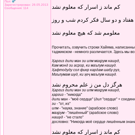
Пол:
Зарегистрирован: 26.05.2013
کم ماند ز اسرار که معلوم نشد
Сообщения: 114
هفتاد و دو سال فکر کردم شب و روز
معلومم شد که هیچ معلوم نشد
Прочитать, озвучить строки Хайяма, написанные
таджикском - немного различается. Здесь мы в
Ҳаргиз дили ман зи илм маҳрум нашуд,
Кам монд зи асрор, ки маълум нашуд.
Ҳафтодуду сол фикр кардам шабу руз,
Маълумам шуд, ки ҳеҷ маълум нашуд.
هرگز دل من ز علم محروم نشد
Ҳаргиз дили ман зи илм маҳрум нашуд,
ҳаргиз
- "никогда"
дили ман
- "моё сердце" (
дил
"сердце" + соедин
зи
- "от, из"
илм
- "наука, знание" (арабское слово)
маҳрум
- "лишённый" (арабское слово)
нашуд
- "не стало"
дословно: "Никогда моё сердце лишённым знани
کم ماند ز اسرار که معلوم نشد