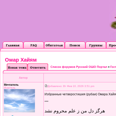
Омар Хайям
Список форумов Русский ОШО Портал
»
Гос
Автор
Мечтатель
Добавлено: Вт Фев 10, 2026 3:51 pm
Искатель
Избранные четверостишия (рубаи) Омара Хайяма
***
هرگز دل من ز علم محروم نشد