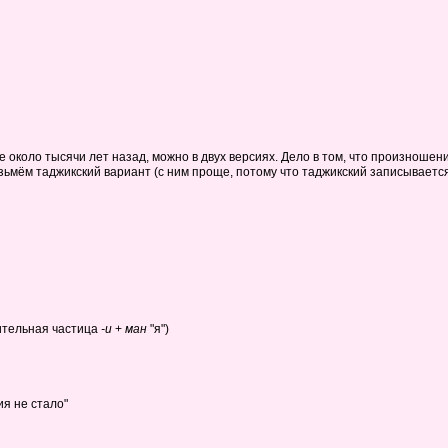
 около тысячи лет назад, можно в двух версиях. Дело в том, что произношен
озьмём таджикский вариант (с ним проще, потому что таджикский записываетс
ительная частица
-и
+
ман
"я")
я не стало"