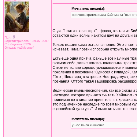
Мечтатель писал(а):
но очень критиковала Хайяма за "пьянст
О, да, "притча во языцех" - фраза, взятая из Б
остаются одни волны накатом друг на друга и 
Пол:
Зарегистрирован: 25.07.2007
Сообщения: 8326
Только поэзия сама есть опьянение. Это знает 
Откуда: поДМосквой
исчезает. Тема поэзии способна открыть многие
Есть ещё одна притча: раньше все научные тра
в самом себе, записывались волновыми трактат
Стихи не только хорошо укладываются и вынима
поколения в поколение: Одиссея с Илиадой, Ка
Гёте , Шекспира, в катренах Нострадамуса, сти
познания. Оттого такая зашифровка расшифров
Ведические гимны-песнопения, как все сказы и
наследие, которое принято считать Хайямом - э
принимая во внимание принято в т.н. христиан
это под именное наследие по всем мировым куль
европейской культуры". И выяснить что-то нево
Мечтатель писал(а):
у нас была книжечка