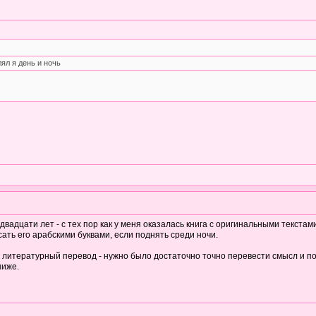
ял я день и ночь
адцати лет - с тех пор как у меня оказалась книга с оригинальными текстами
сать его арабскими буквами, если поднять среди ночи.
ь литературный перевод - нужно было достаточно точно перевести смысл и по
ниже.