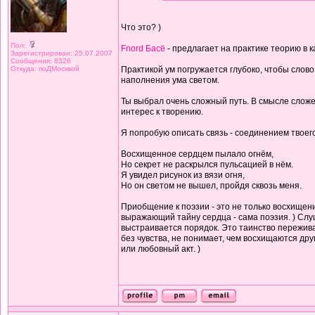
Что это? )
Пол:
Fnord Басё
- предлагает на практике теорию в 
Зарегистрирован: 25.07.2007
Сообщения: 8326
Откуда: поДМосквой
Практикой ум погружается глубоко, чтобы слово 
наполнения ума светом.
Ты выбрал очень сложный путь. В смысле сложе
интерес к творению.
Я попробую описать связь - соединением твоего
Восхищенное сердцем пылало огнём,
Но секрет не раскрылся пульсацией в нём.
Я увидел рисунок из вязи огня,
Но он светом не вышел, пройдя сквозь меня.
Приобщение к поэзии - это не только восхищени
выражающий тайну сердца - сама поэзия. ) Слуш
выстраивается порядок. Это таинство переживае
без чувства, не понимает, чем восхищаются др
или любовный акт. )