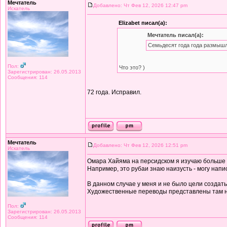
Мечтатель
Добавлено: Чт Фев 12, 2026 12:47 pm
Искатель
Elizabet писал(а):
Мечтатель писал(а):
Семьдесят года года размышл
Пол:
Что это? )
Зарегистрирован: 26.05.2013
Сообщения: 114
72 года. Исправил.
Мечтатель
Добавлено: Чт Фев 12, 2026 12:51 pm
Искатель
Омара Хайяма на персидском я изучаю больше дв
Например, это рубаи знаю наизусть - могу напи
В данном случае у меня и не было цели создат
Художественные переводы представлены там 
Пол:
Зарегистрирован: 26.05.2013
Сообщения: 114