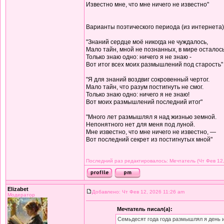
Известно мне, что мне ничего не известно"
Варианты поэтического периода (из интернета)
"Знаний сердце моё никогда не чуждалось,
Мало тайн, мной не познанных, в мире осталось
Только знаю одно: ничего я не знаю -
Вот итог всех моих размышлений под старость"
"Я для знаний воздвиг сокровенный чертог.
Мало тайн, что разум постигнуть не смог.
Только знаю одно: ничего я не знаю!
Вот моих размышлений последний итог"
"Много лет размышлял я над жизнью земной.
Непонятного нет для меня под луной.
Мне известно, что мне ничего не известно, —
Вот последний секрет из постигнутых мной"
Последний раз редактировалось: Мечтатель (Чт Фев 12,
Elizabet
Добавлено: Чт Фев 12, 2026 11:26 am
Модератор
Мечтатель писал(а):
Семьдесят года года размышлял я день 