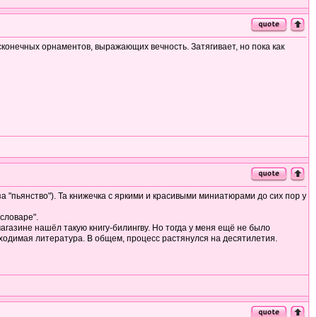
есконечных орнаментов, выражающих вечность. Затягивает, но пока как
а "пьянство"). Та книжечка с яркими и красивыми миниатюрами до сих пор у
словаре".
агазине нашёл такую книгу-билингву. Но тогда у меня ещё не было
бходимая литература. В общем, процесс растянулся на десятилетия.