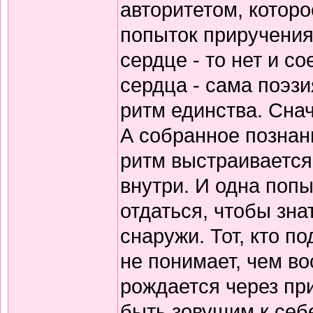
авторитетом, которо
попыток приручения
сердце - то нет и 
сердца - сама поэзи
ритм единства. Снач
А собранное познани
ритм выстраивается
внутри. И одна попы
отдаться, чтобы зна
снаружи. Тот, кто по
не понимает, чем в
рождается через пр
быть зовущим к себ