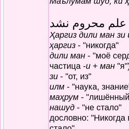
Маълумам шуд, ки 
 علم محروم نشد
Ҳаргиз дили ман зи
ҳаргиз
- "никогда"
дили ман
- "моё серд
частица
-и
+
ман
"я"
зи
- "от, из"
илм
- "наука, знание
маҳрум
- "лишённый
нашуд
- "не стало"
дословно: "Никогда
стало"