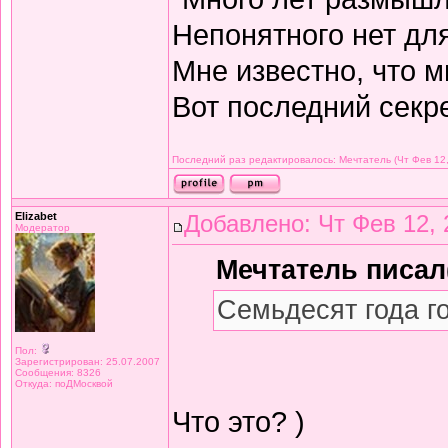
Непонятного нет дл
Мне известно, что м
Вот последний секре
Последний раз редактировалось: Мечтатель (Чт Фев 12,
Elizabet
Добавлено: Чт Фев 12, 
Модератор
Мечтатель писал(
Семьдесят года г
Пол:
Зарегистрирован: 25.07.2007
Сообщения: 8326
Откуда: поДМосквой
Что это? )