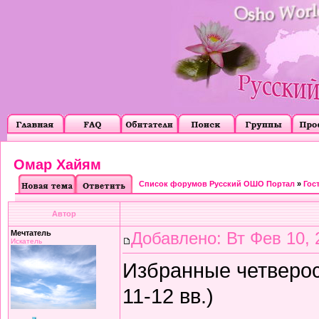
Омар Хайям
Список форумов Русский ОШО Портал
»
Гос
Автор
Мечтатель
Добавлено: Вт Фев 10, 
Искатель
Избранные четверос
11-12 вв.)