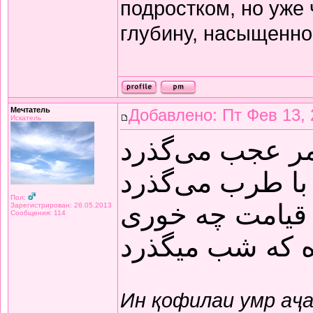
подростком, но уже
глубину, насыщенно
Мечтатель
Добавлено: Пт Фев 13, 
Искатель
مر عجب می‌گذرد
با طرب می‌گذرد
Пол:
قیامت چه خوری
Зарегистрирован: 26.05.2013
Сообщения: 114
ده که شب میگذرد
Ин қофилаи умр аҷ