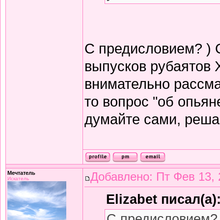
С предисловием? ) 
выпусков рубаятов 
внимательно рассма
то вопрос "об опьян
думайте сами, решай
Мечтатель
Добавлено: Пт Фев 13, 
Искатель
Elizabet писал(а)
С предисловием? 