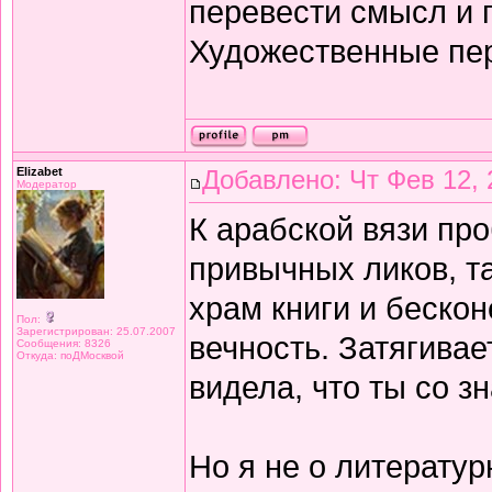
перевести смысл и п
Художественные пе
Elizabet
Добавлено: Чт Фев 12, 
Модератор
К арабской вязи про
привычных ликов, т
храм книги и беско
Пол:
Зарегистрирован: 25.07.2007
вечность. Затягивае
Сообщения: 8326
Откуда: поДМосквой
видела, что ты со з
Но я не о литератур