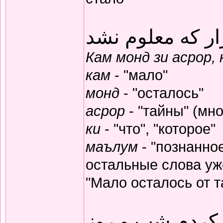
ار که معلوم نشد
Кам монд зи асрор,
кам
- "мало"
монд
- "осталось"
асрор
- "тайны" (мно
ки
- "что", "которое"
маълум
- "познанное
остальные слова уж
"Мало осталось от т
 کردم شب و روز