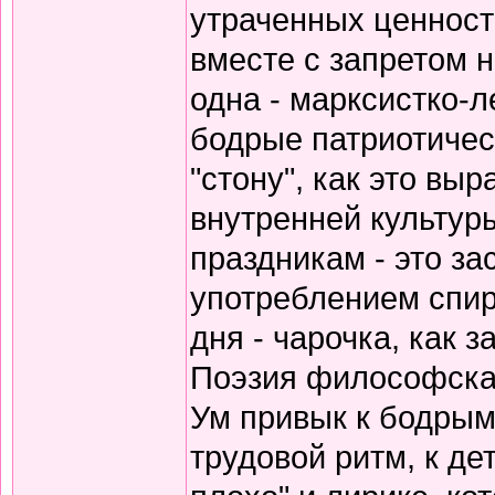
утраченных ценносте
вместе с запретом 
одна - марксистко-л
бодрые патриотичес
"стону", как это вы
внутренней культур
праздникам - это за
употреблением спирт
дня - чарочка, как 
Поэзия философская
Ум привык к бодрым
трудовой ритм, к де