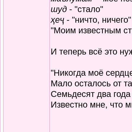
шуд
- "стало"
ҳеҷ
- "ничто, ничего"
"Моим известным ста
И теперь всё это н
"Никогда моё сердц
Мало осталось от та
Семьдесят два года
Известно мне, что м