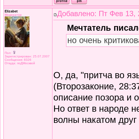
Elizabet
Добавлено: Пт Фев 13, 
Модератор
Мечтатель писал(
но очень критиков
Пол:
Зарегистрирован: 25.07.2007
Сообщения: 8326
Откуда: поДМосквой
О, да, "притча во я
(Второзаконие, 28:3
описание позора и 
Но ответ в народе не
волны накатом друг