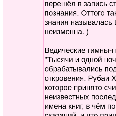
перешёл в запись с
познания. Оттого т
знания называлась 
неизменна. )
Ведические гимны-пе
"Тысячи и одной но
обрабатывались по
откровения. Рубаи Х
которое принято счи
неизвестных послед
имена книг, в чём п
сказаний, и что при