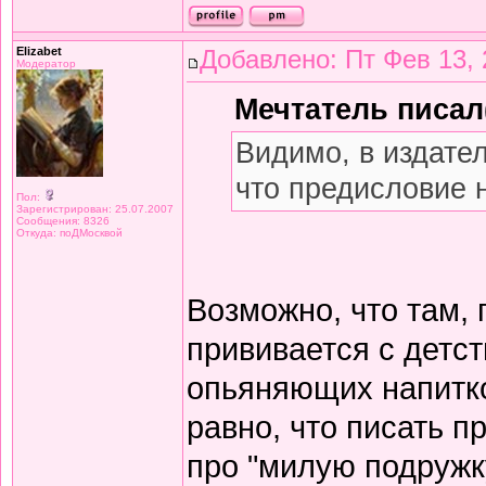
Elizabet
Добавлено: Пт Фев 13, 
Модератор
Мечтатель писал(
Видимо, в издате
что предисловие 
Пол:
Зарегистрирован: 25.07.2007
Сообщения: 8326
Откуда: поДМосквой
Возможно, что там,
прививается с детст
опьяняющих напитков
равно, что писать 
про "милую подружку