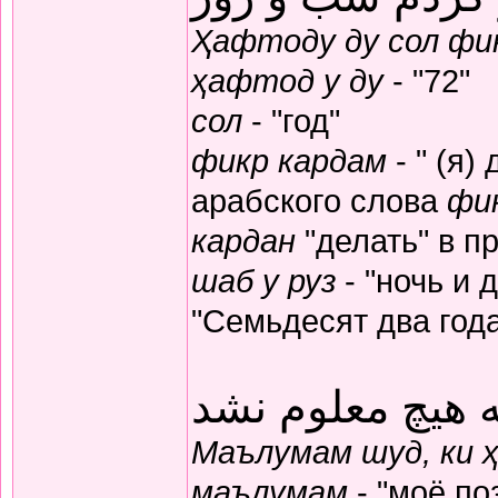
Ҳафтоду ду сол фик
ҳафтод у ду
- "72"
сол
- "год"
фикр кардам
- " (я)
арабского слова
фи
кардан
"делать" в п
шаб у руз
- "ночь и 
"Семьдесят два год
 هیچ معلوم نشد
Маълумам шуд, ки 
маълумам
- "моё по