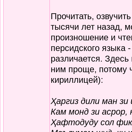
Прочитать, озвучит
тысячи лет назад, м
произношение и чте
персидского языка -
различается. Здесь
ним проще, потому 
кириллицей):
Ҳаргиз дили ман зи
Кам монд зи асрор,
Ҳафтодуду сол фикр