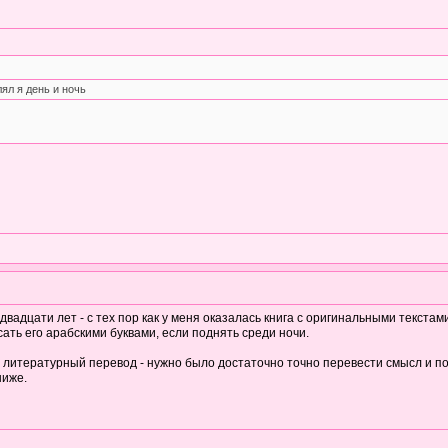
ял я день и ночь
адцати лет - с тех пор как у меня оказалась книга с оригинальными текстами
сать его арабскими буквами, если поднять среди ночи.
ь литературный перевод - нужно было достаточно точно перевести смысл и по
ниже.