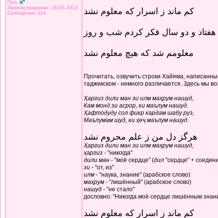
Пол:
Зарегистрирован: 26.05.2013
کم ماند ز اسرار که معلوم نشد
Сообщения: 114
هفتاد و دو سال فکر کردم شب و روز
معلومم شد که هیچ معلوم نشد
Прочитать, озвучить строки Хайяма, написанные
таджикском - немного различается. Здесь мы в
Ҳаргиз дили ман зи илм маҳрум нашуд,
Кам монд зи асрор, ки маълум нашуд.
Ҳафтодуду сол фикр кардам шабу руз,
Маълумам шуд, ки ҳеҷ маълум нашуд.
هرگز دل من ز علم محروم نشد
Ҳаргиз дили ман зи илм маҳрум нашуд,
ҳаргиз
- "никогда"
дили ман
- "моё сердце" (
дил
"сердце" + соедин
зи
- "от, из"
илм
- "наука, знание" (арабское слово)
маҳрум
- "лишённый" (арабское слово)
нашуд
- "не стало"
дословно: "Никогда моё сердце лишённым знани
کم ماند ز اسرار که معلوم نشد