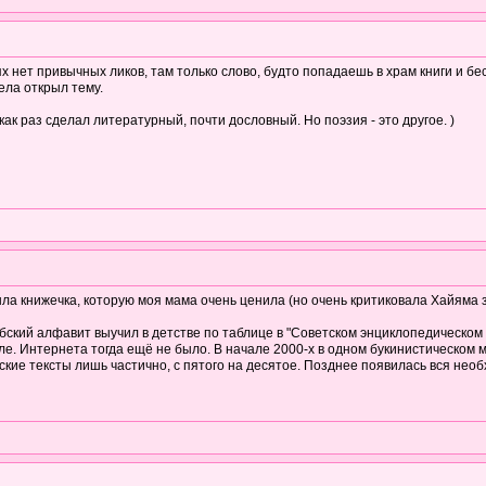
х нет привычных ликов, там только слово, будто попадаешь в храм книги и б
ела открыл тему.
ак раз сделал литературный, почти дословный. Но поэзия - это другое. )
ыла книжечка, которую моя мама очень ценила (но очень критиковала Хайяма з
бский алфавит выучил в детстве по таблице в "Советском энциклопедическом 
е. Интернета тогда ещё не было. В начале 2000-х в одном букинистическом м
ские тексты лишь частично, с пятого на десятое. Позднее появилась вся нео