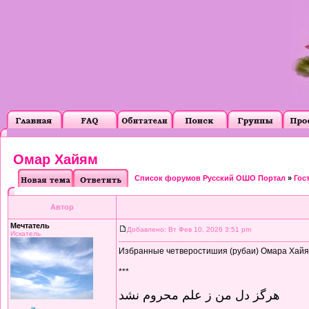
Омар Хайям
Список форумов Русский ОШО Портал
»
Гос
Автор
Мечтатель
Добавлено: Вт Фев 10, 2026 3:51 pm
Искатель
Избранные четверостишия (рубаи) Омара Хайяма
***
هرگز دل من ز علم محروم نشد