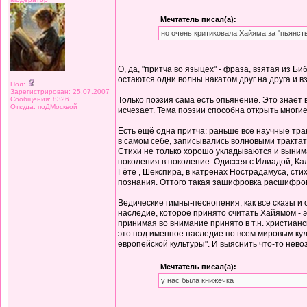
Мечтатель писал(а):
но очень критиковала Хайяма за "пьянст
О, да, "притча во языцех" - фраза, взятая из Б
остаются одни волны накатом друг на друга и 
Пол:
Зарегистрирован: 25.07.2007
Сообщения: 8326
Только поэзия сама есть опьянение. Это знает 
Откуда: поДМосквой
исчезает. Тема поэзии способна открыть многие
Есть ещё одна притча: раньше все научные тра
в самом себе, записывались волновыми трактат
Стихи не только хорошо укладываются и вынима
поколения в поколение: Одиссея с Илиадой, Ка
Гёте , Шекспира, в катренах Нострадамуса, сти
познания. Оттого такая зашифровка расшифров
Ведические гимны-песнопения, как все сказы и
наследие, которое принято считать Хайямом - э
принимая во внимание принято в т.н. христиан
это под именное наследие по всем мировым куль
европейской культуры". И выяснить что-то нево
Мечтатель писал(а):
у нас была книжечка