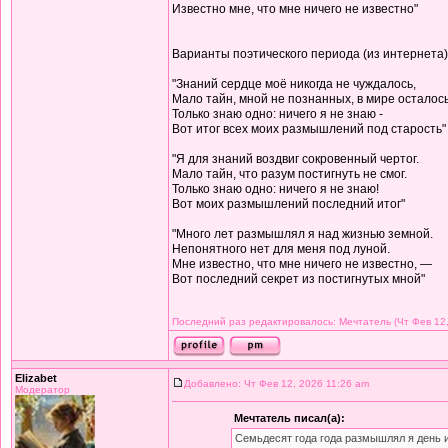
Известно мне, что мне ничего не известно"
Варианты поэтического периода (из интернета)
"Знаний сердце моё никогда не чуждалось,
Мало тайн, мной не познанных, в мире осталось
Только знаю одно: ничего я не знаю -
Вот итог всех моих размышлений под старость"
"Я для знаний воздвиг сокровенный чертог.
Мало тайн, что разум постигнуть не смог.
Только знаю одно: ничего я не знаю!
Вот моих размышлений последний итог"
"Много лет размышлял я над жизнью земной.
Непонятного нет для меня под луной.
Мне известно, что мне ничего не известно, —
Вот последний секрет из постигнутых мной"
Последний раз редактировалось: Мечтатель (Чт Фев 12,
Elizabet
Добавлено: Чт Фев 12, 2026 11:26 am
Модератор
Мечтатель писал(а):
Семьдесят года года размышлял я день 