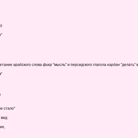
о)
о"
очетание арабского слова
фикр
"мысль" и персидского глагола
кардан
"делать" 
м"
)
е стало"
 вид:
ия,