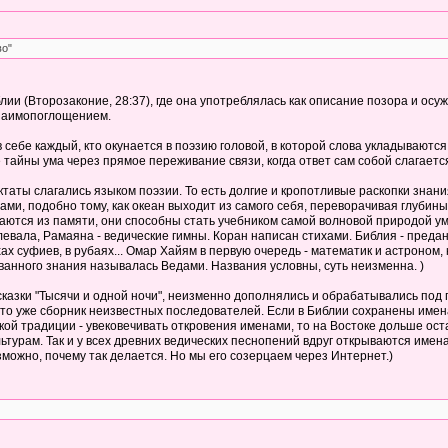
во"
иблии (Второзаконие, 28:37), где она употреблялась как описание позора и о
взаимопоглощением.
в себе каждый, кто окунается в поэзию головой, в которой слова укладываютс
 тайны ума через прямое переживание связи, когда ответ сам собой слагаетс
ктаты слагались языком поэзии. То есть долгие и кропотливые раскопки знан
ами, подобно тому, как океан выходит из самого себя, переворачивая глубин
ются из памяти, они способны стать учебником самой волновой природой ума.
левала, Рамаяна - ведические гимны. Коран написан стихами. Библия - пред
хах суфиев, в рубаях... Омар Хайям в первую очередь - математик и астроном
анного знания называлась Ведами. Названия условны, суть неизменна. )
 сказки "Тысячи и одной ночи", неизменно дополнялись и обрабатывались под
то уже сборник неизвестных последователей. Если в Библии сохранены имена к
ской традиции - увековечивать откровения именами, то на Востоке дольше ос
турам. Так и у всех древних ведических песнопений вдруг открываются имена
зможно, почему так делается. Но мы его созерцаем через Интернет.)