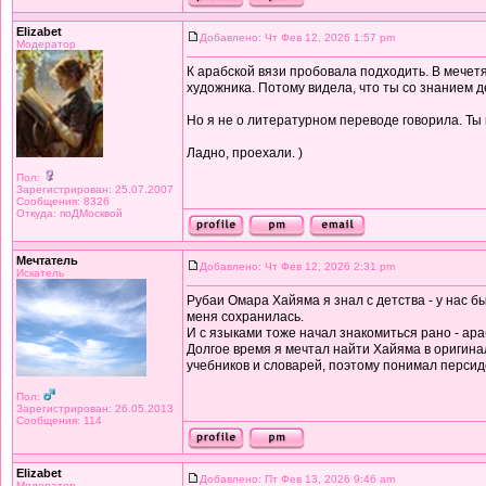
Elizabet
Добавлено: Чт Фев 12, 2026 1:57 pm
Модератор
К арабской вязи пробовала подходить. В мечетя
художника. Потому видела, что ты со знанием д
Но я не о литературном переводе говорила. Ты к
Ладно, проехали. )
Пол:
Зарегистрирован: 25.07.2007
Сообщения: 8326
Откуда: поДМосквой
Мечтатель
Добавлено: Чт Фев 12, 2026 2:31 pm
Искатель
Рубаи Омара Хайяма я знал с детства - у нас б
меня сохранилась.
И с языками тоже начал знакомиться рано - ара
Долгое время я мечтал найти Хайяма в оригинал
учебников и словарей, поэтому понимал персид
Пол:
Зарегистрирован: 26.05.2013
Сообщения: 114
Elizabet
Добавлено: Пт Фев 13, 2026 9:46 am
Модератор