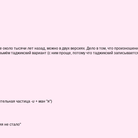
 около тысячи лет назад, можно в двух версиях. Дело в том, что произношен
озьмём таджикский вариант (с ним проще, потому что таджикский записываетс
ительная частица
-и
+
ман
"я")
я не стало"