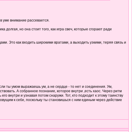
 в уме внимание рассевается.
а долгая, но она стоит того, как игра свеч, которые сгорают ради
ми. Это как входить широкими вратами, а выходить узкими, теряя связь и
ли ты умом выражаешь ум, а не сердце - то нет и соединения. Ум,
твовать. А собранное познание, которое внутри ,есть хаос. Через ритм
его внутри и узнавая потом снаружи. Тот, кто подходит к этому таинству
овущим к себе, поскольку ты становишься с ним единым через действие