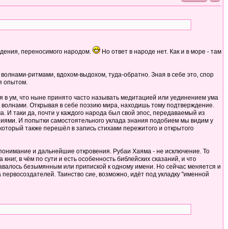
суждения, переносимого народом.
Но ответ в народе нет. Как и в море - там
я волнами-ритмами, вдохом-выдохом, туда-обратно. Зная в себе это, спор
я опытом.
ия в ум, что ныне принято часто называть медитацией или уединением ума
ы волнами. Открывая в себе поэзию мира, находишь тому подтверждение.
 И таки да, почти у каждого народа был свой эпос, передаваемый из
аниями. И попытки самостоятельного уклада знания подобием мы видим у
, который также перешёл в запись стихами пережитого и открытого
 понимание и дальнейшие откровения. Рубаи Хаяма - не исключение. То
ниг, в чём по сути и есть особенность библейских сказаний, и что
тавалось безымянным или припиской к одному имени. Но сейчас меняется и
 первосоздателей. Таинство сие, возможно, идёт под укладку "именной