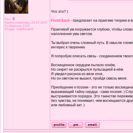
Что это? )
Пол:
Fnord Басё
- предлагает на практике теорию в 
Зарегистрирован: 25.07.2007
Сообщения: 8326
Откуда: поДМосквой
Практикой ум погружается глубоко, чтобы слово 
наполнения ума светом.
Ты выбрал очень сложный путь. В смысле сложе
интерес к творению.
Я попробую описать связь - соединением твоего
Восхищенное сердцем пылало огнём,
Но секрет не раскрылся пульсацией в нём.
Я увидел рисунок из вязи огня,
Но он светом не вышел, пройдя сквозь меня.
Приобщение к поэзии - это не только восхищени
выражающий тайну сердца - сама поэзия. ) Слуш
выстраивается порядок. Это таинство переживае
без чувства, не понимает, чем восхищаются др
или любовный акт. )