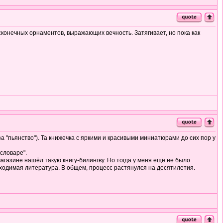
есконечных орнаментов, выражающих вечность. Затягивает, но пока как
а "пьянство"). Та книжечка с яркими и красивыми миниатюрами до сих пор у
словаре".
агазине нашёл такую книгу-билингву. Но тогда у меня ещё не было
бходимая литература. В общем, процесс растянулся на десятилетия.