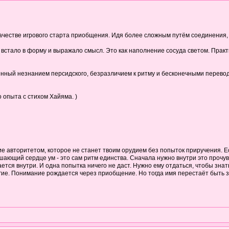
качестве игрового старта приобщения. Идя более сложным путём соединения,
встало в форму и выражало смысл. Это как наполнение сосуда светом. Практик
нный незнанием персидского, безразличием к ритму и бесконечными перевода
 опыта с стихом Хайяма. )
е авторитетом, которое не станет твоим орудием без попыток приручения. Ес
ающий сердце ум - это сам ритм единства. Сначала нужно внутри это прочувс
тся внутри. И одна попытка ничего не даст. Нужно ему отдаться, чтобы знать 
угие. Понимание рождается через приобщение. Но тогда имя перестаёт быть з