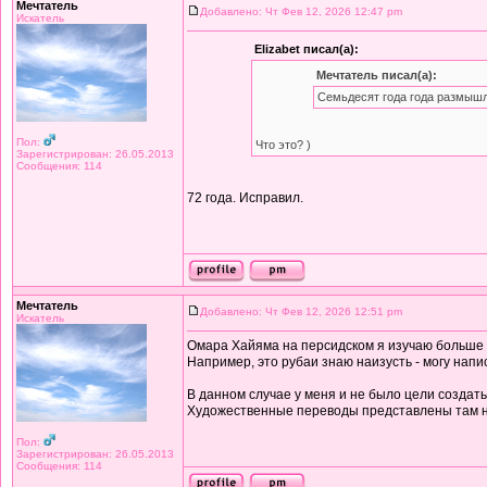
Мечтатель
Добавлено: Чт Фев 12, 2026 12:47 pm
Искатель
Elizabet писал(а):
Мечтатель писал(а):
Семьдесят года года размышл
Пол:
Что это? )
Зарегистрирован: 26.05.2013
Сообщения: 114
72 года. Исправил.
Мечтатель
Добавлено: Чт Фев 12, 2026 12:51 pm
Искатель
Омара Хайяма на персидском я изучаю больше дв
Например, это рубаи знаю наизусть - могу напи
В данном случае у меня и не было цели создат
Художественные переводы представлены там 
Пол:
Зарегистрирован: 26.05.2013
Сообщения: 114