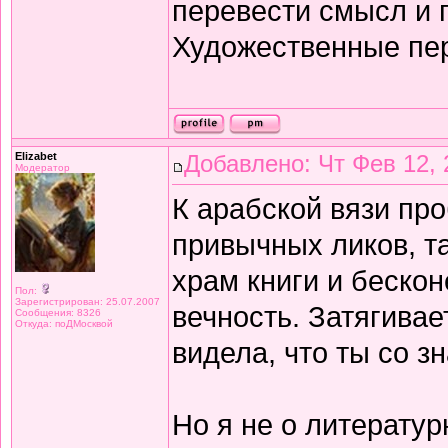
перевести смысл и п
Художественные пе
Elizabet
Добавлено: Чт Фев 12, 
Модератор
К арабской вязи про
привычных ликов, т
храм книги и беско
Пол:
Зарегистрирован: 25.07.2007
вечность. Затягивае
Сообщения: 8326
Откуда: поДМосквой
видела, что ты со з
Но я не о литератур