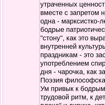
утраченных ценносте
вместе с запретом 
одна - марксистко-л
бодрые патриотичес
"стону", как это вы
внутренней культур
праздникам - это за
употреблением спирт
дня - чарочка, как 
Поэзия философская
Ум привык к бодрым
трудовой ритм, к де