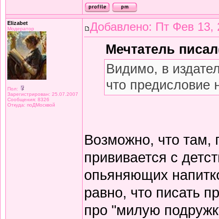
Elizabet
Добавлено: Пт Фев 13, 
Модератор
Мечтатель писал(
Видимо, в издате
что предисловие 
Пол:
Зарегистрирован: 25.07.2007
Сообщения: 8326
Откуда: поДМосквой
Возможно, что там,
прививается с детст
опьяняющих напитков
равно, что писать 
про "милую подружку