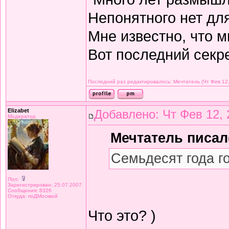
Непонятного нет дл
Мне известно, что м
Вот последний секре
Последний раз редактировалось: Мечтатель (Чт Фев 12,
Elizabet
Добавлено: Чт Фев 12, 
Модератор
Мечтатель писал(
Семьдесят года г
Пол:
Зарегистрирован: 25.07.2007
Сообщения: 8326
Откуда: поДМосквой
Что это? )