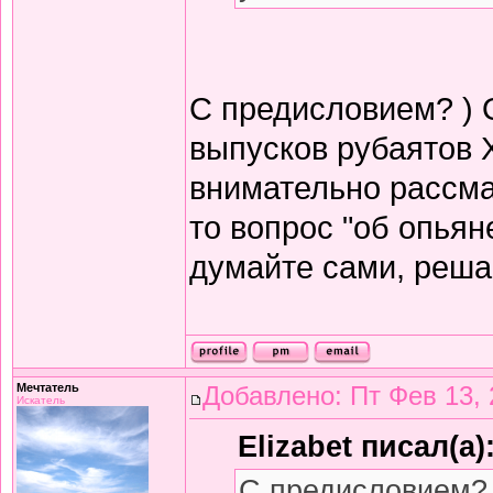
С предисловием? ) 
выпусков рубаятов 
внимательно рассма
то вопрос "об опьян
думайте сами, решай
Мечтатель
Добавлено: Пт Фев 13, 
Искатель
Elizabet писал(а)
С предисловием? 