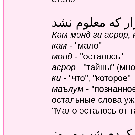
ار که معلوم نشد
Кам монд зи асрор,
кам
- "мало"
монд
- "осталось"
асрор
- "тайны" (мно
ки
- "что", "которое"
маълум
- "познанное
остальные слова уж
"Мало осталось от т
 کردم شب و روز