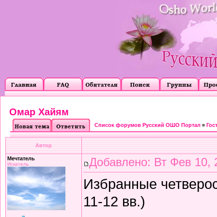
Омар Хайям
Список форумов Русский ОШО Портал
»
Гос
Автор
Мечтатель
Добавлено: Вт Фев 10, 
Искатель
Избранные четверос
11-12 вв.)