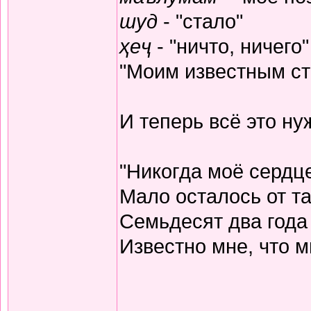
шуд
- "стало"
ҳеҷ
- "ничто, ничего"
"Моим известным ста
И теперь всё это н
"Никогда моё сердц
Мало осталось от та
Семьдесят два года
Известно мне, что м