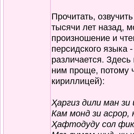
Прочитать, озвучит
тысячи лет назад, м
произношение и чте
персидского языка -
различается. Здесь
ним проще, потому 
кириллицей):
Ҳаргиз дили ман зи
Кам монд зи асрор,
Ҳафтодуду сол фикр