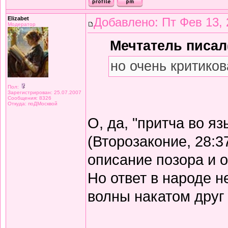
Elizabet
Добавлено: Пт Фев 13, 
Модератор
Мечтатель писал(
но очень критиков
Пол:
Зарегистрирован: 25.07.2007
Сообщения: 8326
Откуда: поДМосквой
О, да, "притча во я
(Второзаконие, 28:3
описание позора и 
Но ответ в народе не
волны накатом друг