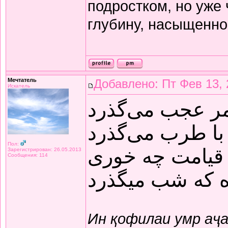
подростком, но уже
глубину, насыщенно
Мечтатель
Добавлено: Пт Фев 13, 
Искатель
مر عجب می‌گذرد
با طرب می‌گذرد
Пол:
قیامت چه خوری
Зарегистрирован: 26.05.2013
Сообщения: 114
ده که شب میگذرد
Ин қофилаи умр аҷ