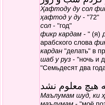
Ҳафтоду ду сол фик
ҳафтод у ду
- "72"
сол
- "год"
фикр кардам
- " (я)
арабского слова
фи
кардан
"делать" в п
шаб у руз
- "ночь и 
"Семьдесят два год
 هیچ معلوم نشد
Маълумам шуд, ки 
маълумам
- "моё по