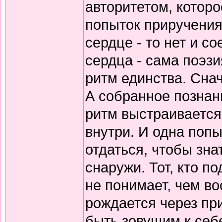
авторитетом, которо
попыток приручения
сердце - то нет и 
сердца - сама поэзи
ритм единства. Снач
А собранное познани
ритм выстраивается
внутри. И одна попы
отдаться, чтобы зна
снаружи. Тот, кто по
не понимает, чем в
рождается через пр
быть зовущим к себ