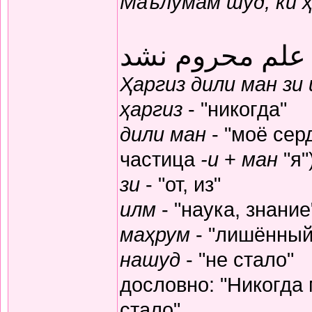
Маълумам шуд, ки 
 علم محروم نشد
Ҳаргиз дили ман зи
ҳаргиз
- "никогда"
дили ман
- "моё серд
частица
-и
+
ман
"я"
зи
- "от, из"
илм
- "наука, знание
маҳрум
- "лишённый
нашуд
- "не стало"
дословно: "Никогда
стало"