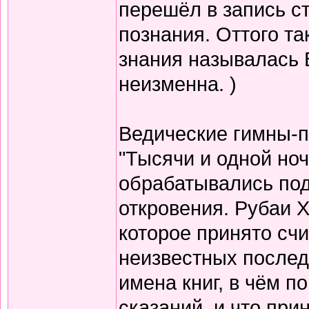
перешёл в запись с
познания. Оттого т
знания называлась 
неизменна. )
Ведические гимны-пе
"Тысячи и одной но
обрабатывались по
откровения. Рубаи Х
которое принято счи
неизвестных послед
имена книг, в чём п
сказаний, и что при