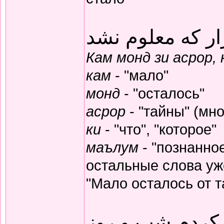
ار که معلوم نشد
Кам монд зи асрор,
кам
- "мало"
монд
- "осталось"
асрор
- "тайны" (мно
ки
- "что", "которое"
маълум
- "познанное
остальные слова уж
"Мало осталось от т
 کردم شب و روز