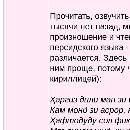
Прочитать, озвучит
тысячи лет назад, м
произношение и чте
персидского языка -
различается. Здесь
ним проще, потому 
кириллицей):
Ҳаргиз дили ман зи
Кам монд зи асрор,
Ҳафтодуду сол фикр