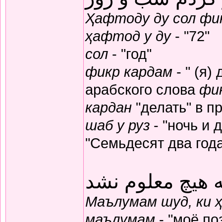
Ҳафтоду ду сол фик
ҳафтод у ду
- "72"
сол
- "год"
фикр кардам
- " (я)
арабского слова
фи
кардан
"делать" в п
шаб у руз
- "ночь и 
"Семьдесят два год
 هیچ معلوم نشد
Маълумам шуд, ки 
маълумам
- "моё по