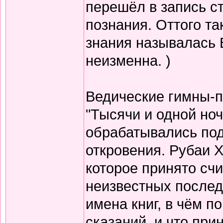
перешёл в запись с
познания. Оттого т
знания называлась 
неизменна. )
Ведические гимны-пе
"Тысячи и одной но
обрабатывались по
откровения. Рубаи Х
которое принято счи
неизвестных послед
имена книг, в чём п
сказаний, и что при