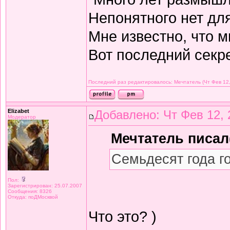
Непонятного нет дл
Мне известно, что м
Вот последний секре
Последний раз редактировалось: Мечтатель (Чт Фев 12,
Elizabet
Добавлено: Чт Фев 12, 
Модератор
Мечтатель писал(
Семьдесят года г
Пол:
Зарегистрирован: 25.07.2007
Сообщения: 8326
Откуда: поДМосквой
Что это? )