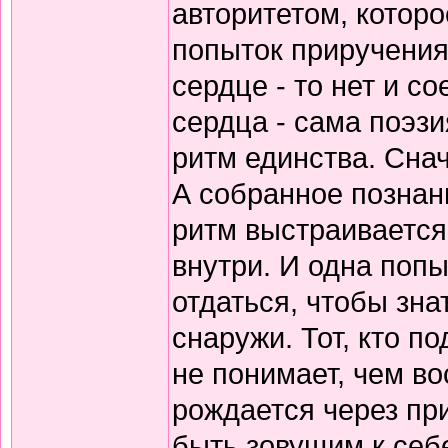
авторитетом, которо
попыток приручения
сердце - то нет и 
сердца - сама поэзи
ритм единства. Снач
А собранное познани
ритм выстраивается
внутри. И одна попы
отдаться, чтобы зна
снаружи. Тот, кто по
не понимает, чем в
рождается через пр
быть зовущим к себ