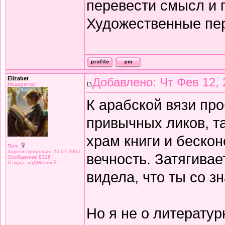
перевести смысл и п
Художественные пе
Elizabet
Добавлено: Чт Фев 12, 
Модератор
К арабской вязи про
привычных ликов, т
храм книги и беско
Пол:
Зарегистрирован: 25.07.2007
вечность. Затягивае
Сообщения: 8326
Откуда: поДМосквой
видела, что ты со з
Но я не о литератур