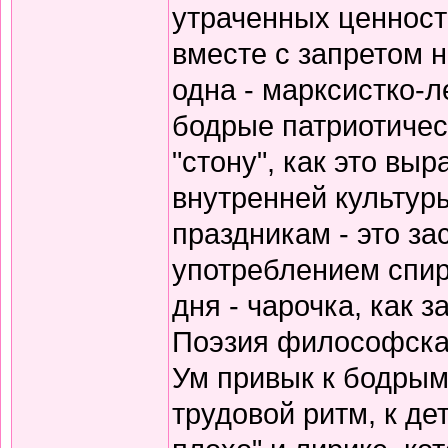
утраченных ценносте
вместе с запретом 
одна - марксистко-л
бодрые патриотичес
"стону", как это вы
внутренней культур
праздникам - это за
употреблением спирт
дня - чарочка, как 
Поэзия философская
Ум привык к бодрым
трудовой ритм, к де