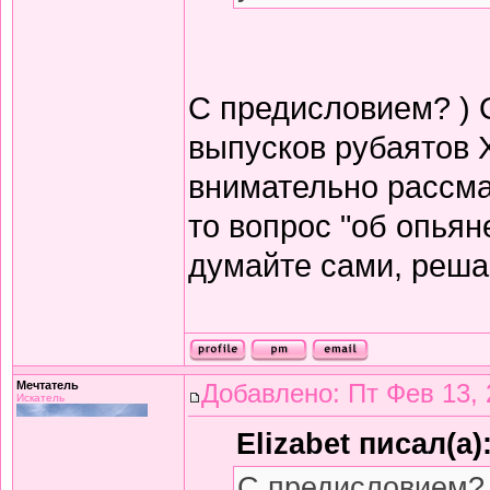
С предисловием? ) 
выпусков рубаятов 
внимательно рассма
то вопрос "об опьян
думайте сами, решай
Мечтатель
Добавлено: Пт Фев 13, 
Искатель
Elizabet писал(а)
С предисловием? 