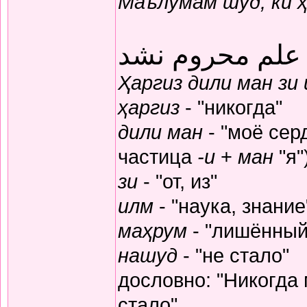
Маълумам шуд, ки 
 علم محروم نشد
Ҳаргиз дили ман зи
ҳаргиз
- "никогда"
дили ман
- "моё серд
частица
-и
+
ман
"я"
зи
- "от, из"
илм
- "наука, знание
маҳрум
- "лишённый
нашуд
- "не стало"
дословно: "Никогда
стало"