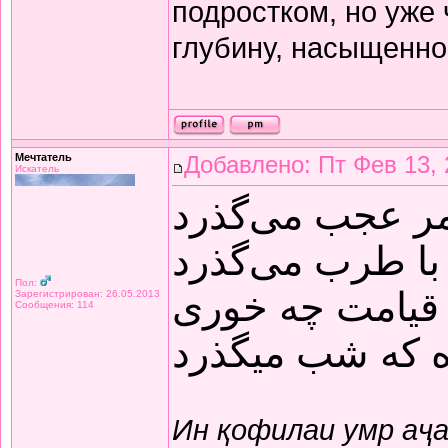
подростком, но уже
глубину, насыщенно
Мечтатель
Добавлено: Пт Фев 13, 
Искатель
مر عجب می‌گذرد
با طرب می‌گذرد
Пол:
قیامت چه خوری
Зарегистрирован: 26.05.2013
Сообщения: 114
ده که شب میگذرد
Ин қофилаи умр аҷ