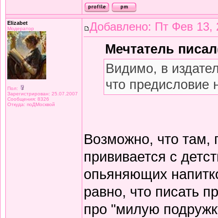
Elizabet
Добавлено: Пт Фев 13, 
Модератор
Мечтатель писал(
Видимо, в издате
что предисловие 
Пол:
Зарегистрирован: 25.07.2007
Сообщения: 8326
Откуда: поДМосквой
Возможно, что там,
прививается с детст
опьяняющих напитков
равно, что писать 
про "милую подружку