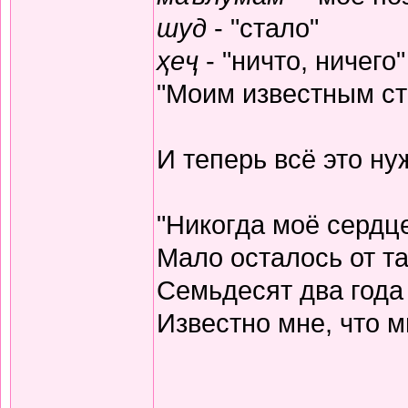
шуд
- "стало"
ҳеҷ
- "ничто, ничего"
"Моим известным ста
И теперь всё это н
"Никогда моё сердц
Мало осталось от та
Семьдесят два года
Известно мне, что м