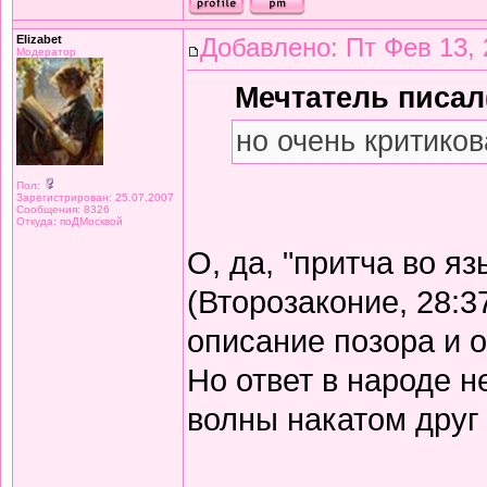
Elizabet
Добавлено: Пт Фев 13, 
Модератор
Мечтатель писал(
но очень критиков
Пол:
Зарегистрирован: 25.07.2007
Сообщения: 8326
Откуда: поДМосквой
О, да, "притча во я
(Второзаконие, 28:3
описание позора и 
Но ответ в народе не
волны накатом друг