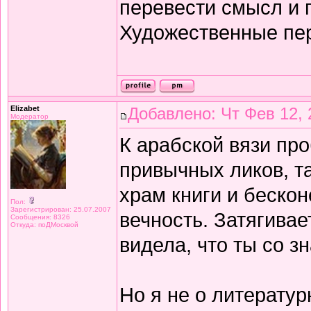
перевести смысл и п
Художественные пе
Elizabet
Добавлено: Чт Фев 12, 
Модератор
К арабской вязи про
привычных ликов, т
храм книги и беско
Пол:
Зарегистрирован: 25.07.2007
вечность. Затягивае
Сообщения: 8326
Откуда: поДМосквой
видела, что ты со з
Но я не о литератур