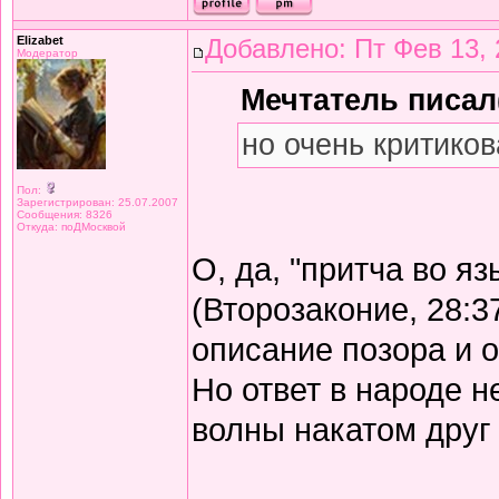
Elizabet
Добавлено: Пт Фев 13, 
Модератор
Мечтатель писал(
но очень критиков
Пол:
Зарегистрирован: 25.07.2007
Сообщения: 8326
Откуда: поДМосквой
О, да, "притча во я
(Второзаконие, 28:3
описание позора и 
Но ответ в народе не
волны накатом друг