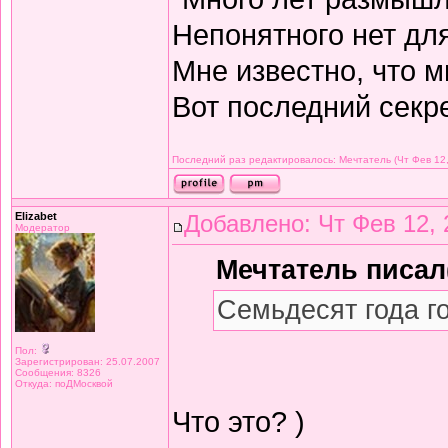
Непонятного нет дл
Мне известно, что м
Вот последний секре
Последний раз редактировалось: Мечтатель (Чт Фев 12,
Elizabet
Добавлено: Чт Фев 12, 
Модератор
Мечтатель писал(
Семьдесят года г
Пол:
Зарегистрирован: 25.07.2007
Сообщения: 8326
Откуда: поДМосквой
Что это? )