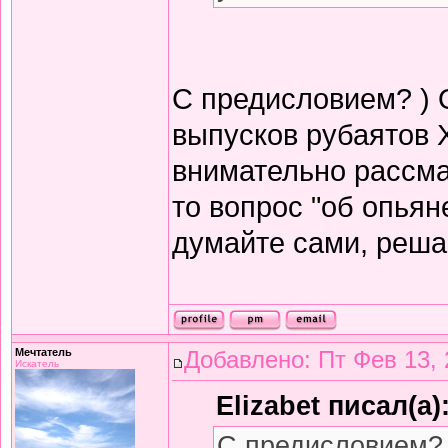
С предисловием? ) 
выпусков рубаятов 
внимательно рассма
то вопрос "об опьян
думайте сами, решай
Мечтатель
Добавлено: Пт Фев 13, 
Искатель
Elizabet писал(а)
С предисловием? 