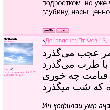
подростком, но уже
глубину, насыщенно
Мечтатель
Добавлено: Пт Фев 13, 
Искатель
مر عجب می‌گذرد
با طرب می‌گذرد
Пол:
قیامت چه خوری
Зарегистрирован: 26.05.2013
Сообщения: 114
ده که شب میگذرد
Ин қофилаи умр аҷ