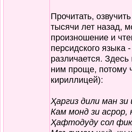
Прочитать, озвучит
тысячи лет назад, м
произношение и чте
персидского языка -
различается. Здесь
ним проще, потому 
кириллицей):
Ҳаргиз дили ман зи
Кам монд зи асрор,
Ҳафтодуду сол фикр