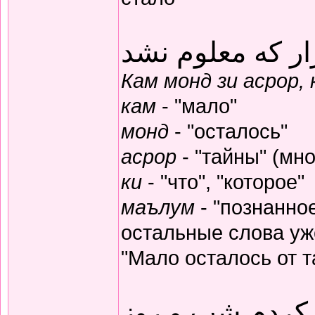
ار که معلوم نشد
Кам монд зи асрор,
кам
- "мало"
монд
- "осталось"
асрор
- "тайны" (мно
ки
- "что", "которое"
маълум
- "познанное
остальные слова уж
"Мало осталось от т
 کردم شب و روز