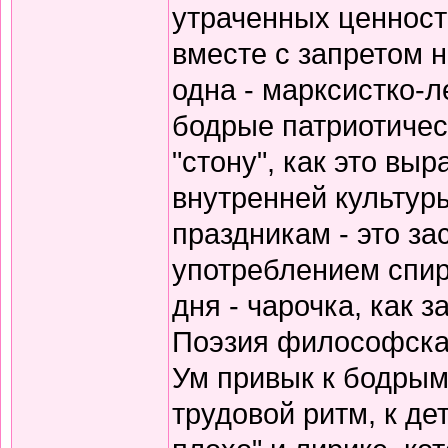
утраченных ценносте
вместе с запретом 
одна - марксистко-л
бодрые патриотичес
"стону", как это вы
внутренней культур
праздникам - это за
употреблением спирт
дня - чарочка, как 
Поэзия философская
Ум привык к бодрым
трудовой ритм, к де