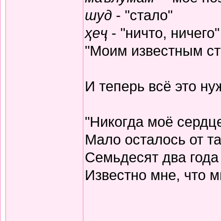
шуд
- "стало"
ҳеҷ
- "ничто, ничего"
"Моим известным ста
И теперь всё это н
"Никогда моё сердц
Мало осталось от та
Семьдесят два года
Известно мне, что м