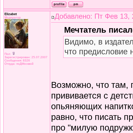
Elizabet
Добавлено: Пт Фев 13, 
Модератор
Мечтатель писал(
Видимо, в издате
что предисловие 
Пол:
Зарегистрирован: 25.07.2007
Сообщения: 8326
Откуда: поДМосквой
Возможно, что там,
прививается с детст
опьяняющих напитков
равно, что писать 
про "милую подружку