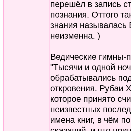
перешёл в запись с
познания. Оттого т
знания называлась 
неизменна. )
Ведические гимны-пе
"Тысячи и одной но
обрабатывались по
откровения. Рубаи Х
которое принято счи
неизвестных послед
имена книг, в чём п
сказаний, и что при