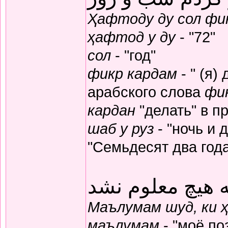
Ҳафтоду ду сол фик
ҳафтод у ду
- "72"
сол
- "год"
фикр кардам
- " (я)
арабского слова
фи
кардан
"делать" в п
шаб у руз
- "ночь и 
"Семьдесят два год
 هیچ معلوم نشد
Маълумам шуд, ки 
маълумам
- "моё по