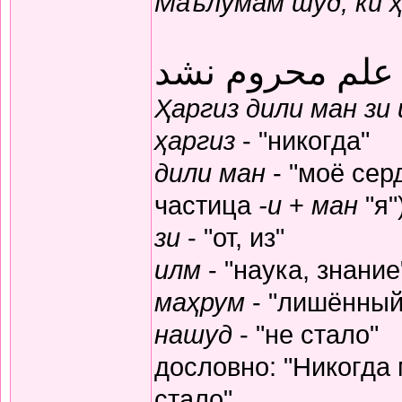
Маълумам шуд, ки 
 علم محروم نشد
Ҳаргиз дили ман зи
ҳаргиз
- "никогда"
дили ман
- "моё серд
частица
-и
+
ман
"я"
зи
- "от, из"
илм
- "наука, знание
маҳрум
- "лишённый
нашуд
- "не стало"
дословно: "Никогда
стало"