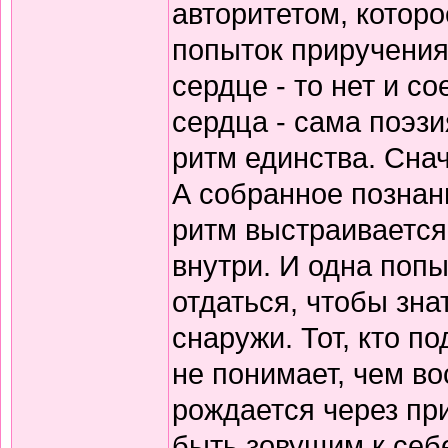
авторитетом, которо
попыток приручения
сердце - то нет и 
сердца - сама поэзи
ритм единства. Снач
А собранное познани
ритм выстраивается
внутри. И одна попы
отдаться, чтобы зна
снаружи. Тот, кто по
не понимает, чем в
рождается через пр
быть зовущим к себ