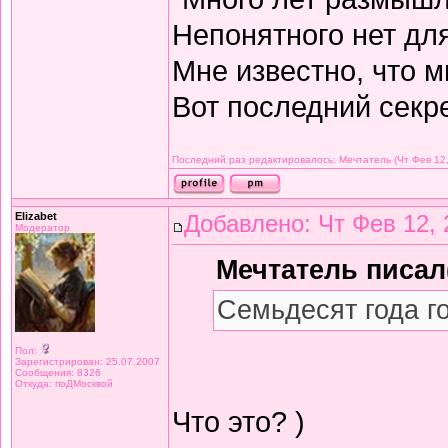
Непонятного нет дл
Мне известно, что м
Вот последний секре
Последний раз редактировалось: Мечтатель (Чт Фев 12,
Elizabet
Добавлено: Чт Фев 12, 
Модератор
Мечтатель писал(
Семьдесят года г
Пол:
Зарегистрирован: 25.07.2007
Сообщения: 8326
Откуда: поДМосквой
Что это? )