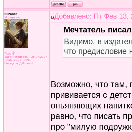
Elizabet
Добавлено: Пт Фев 13, 
Модератор
Мечтатель писал(
Видимо, в издате
что предисловие 
Пол:
Зарегистрирован: 25.07.2007
Сообщения: 8326
Откуда: поДМосквой
Возможно, что там,
прививается с детст
опьяняющих напитков
равно, что писать 
про "милую подружку