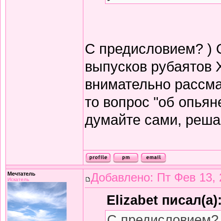
С предисловием? ) 
выпусков рубаятов 
внимательно рассма
то вопрос "об опьян
думайте сами, решай
Мечтатель
Добавлено: Пт Фев 13, 
Искатель
Elizabet писал(а)
С предисловием? 