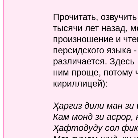
Прочитать, озвучит
тысячи лет назад, м
произношение и чте
персидского языка -
различается. Здесь
ним проще, потому 
кириллицей):
Ҳаргиз дили ман зи
Кам монд зи асрор,
Ҳафтодуду сол фикр