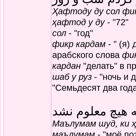
Ҳафтоду ду сол фик
ҳафтод у ду
- "72"
сол
- "год"
фикр кардам
- " (я)
арабского слова
фи
кардан
"делать" в п
шаб у руз
- "ночь и 
"Семьдесят два год
 هیچ معلوم نشد
Маълумам шуд, ки 
маълумам
- "моё по