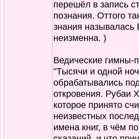
перешёл в запись с
познания. Оттого т
знания называлась 
неизменна. )
Ведические гимны-пе
"Тысячи и одной но
обрабатывались по
откровения. Рубаи Х
которое принято счи
неизвестных послед
имена книг, в чём п
сказаний, и что при