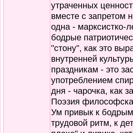
утраченных ценносте
вместе с запретом 
одна - марксистко-л
бодрые патриотичес
"стону", как это вы
внутренней культур
праздникам - это за
употреблением спирт
дня - чарочка, как 
Поэзия философская
Ум привык к бодрым
трудовой ритм, к де