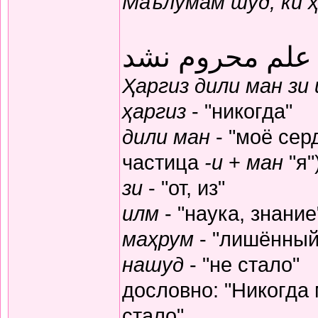
Маълумам шуд, ки 
 علم محروم نشد
Ҳаргиз дили ман зи
ҳаргиз
- "никогда"
дили ман
- "моё серд
частица
-и
+
ман
"я"
зи
- "от, из"
илм
- "наука, знание
маҳрум
- "лишённый
нашуд
- "не стало"
дословно: "Никогда
стало"