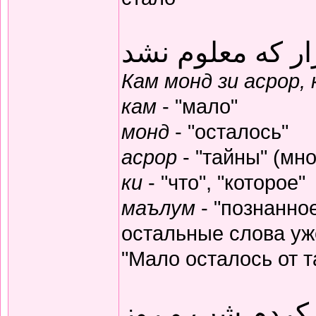
ار که معلوم نشد
Кам монд зи асрор,
кам
- "мало"
монд
- "осталось"
асрор
- "тайны" (мно
ки
- "что", "которое"
маълум
- "познанное
остальные слова уж
"Мало осталось от т
 کردم شب و روز