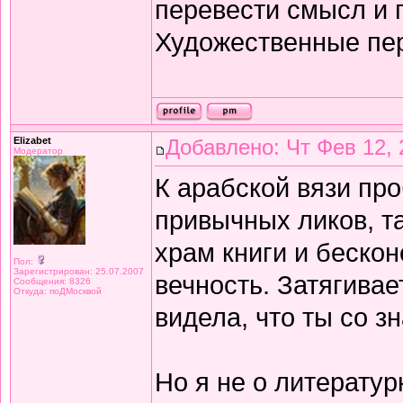
перевести смысл и п
Художественные пе
Elizabet
Добавлено: Чт Фев 12, 
Модератор
К арабской вязи про
привычных ликов, т
храм книги и беско
Пол:
Зарегистрирован: 25.07.2007
вечность. Затягивае
Сообщения: 8326
Откуда: поДМосквой
видела, что ты со з
Но я не о литератур