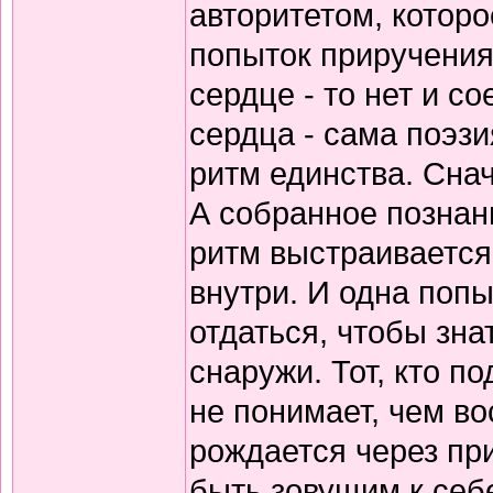
авторитетом, которо
попыток приручения
сердце - то нет и 
сердца - сама поэзи
ритм единства. Снач
А собранное познани
ритм выстраивается
внутри. И одна попы
отдаться, чтобы зна
снаружи. Тот, кто по
не понимает, чем в
рождается через пр
быть зовущим к себ