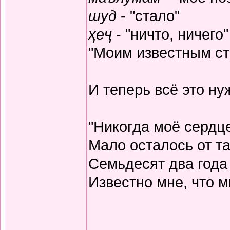
шуд
- "стало"
ҳеҷ
- "ничто, ничего"
"Моим известным ста
И теперь всё это н
"Никогда моё сердц
Мало осталось от та
Семьдесят два года
Известно мне, что м