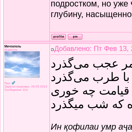
подростком, но уже
глубину, насыщенно
Мечтатель
Добавлено: Пт Фев 13, 
Искатель
مر عجب می‌گذرد
با طرب می‌گذرد
Пол:
قیامت چه خوری
Зарегистрирован: 26.05.2013
Сообщения: 114
ده که شب میگذرد
Ин қофилаи умр аҷ