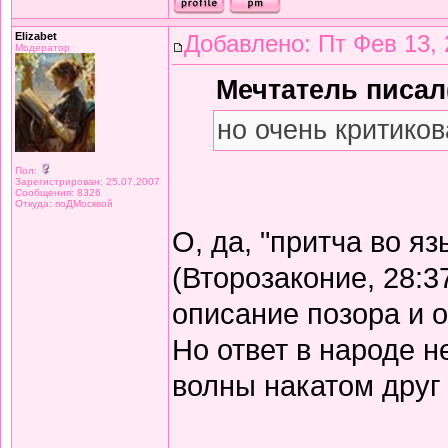
Elizabet
Добавлено: Пт Фев 13, 
Модератор
Мечтатель писал(
но очень критиков
Пол:
Зарегистрирован: 25.07.2007
Сообщения: 8326
Откуда: поДМосквой
О, да, "притча во я
(Второзаконие, 28:3
описание позора и 
Но ответ в народе не
волны накатом друг