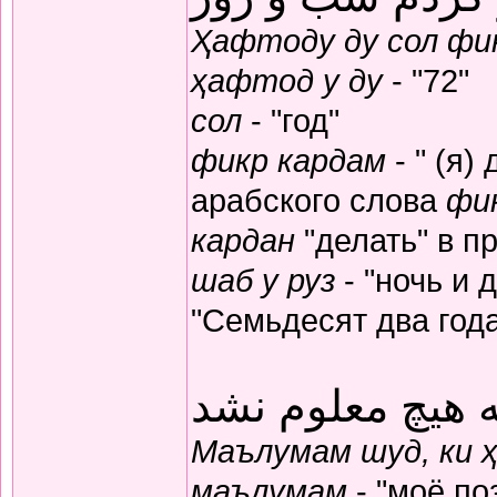
Ҳафтоду ду сол фик
ҳафтод у ду
- "72"
сол
- "год"
фикр кардам
- " (я)
арабского слова
фи
кардан
"делать" в п
шаб у руз
- "ночь и 
"Семьдесят два год
 هیچ معلوم نشد
Маълумам шуд, ки 
маълумам
- "моё по