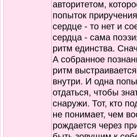
авторитетом, которо
попыток приручения
сердце - то нет и 
сердца - сама поэзи
ритм единства. Снач
А собранное познани
ритм выстраивается
внутри. И одна попы
отдаться, чтобы зна
снаружи. Тот, кто по
не понимает, чем в
рождается через пр
быть зовущим к себ