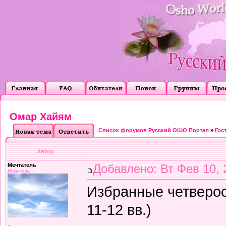
Омар Хайям
Список форумов Русский ОШО Портал
»
Гос
Автор
Мечтатель
Добавлено: Вт Фев 10, 
Искатель
Избранные четверос
11-12 вв.)