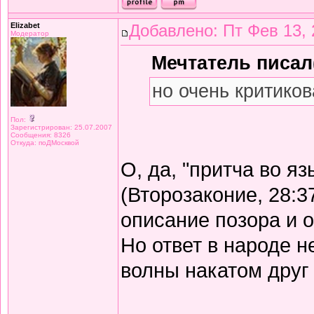
Elizabet
Добавлено: Пт Фев 13, 
Модератор
Мечтатель писал(
но очень критиков
Пол:
Зарегистрирован: 25.07.2007
Сообщения: 8326
Откуда: поДМосквой
О, да, "притча во я
(Второзаконие, 28:3
описание позора и 
Но ответ в народе не
волны накатом друг