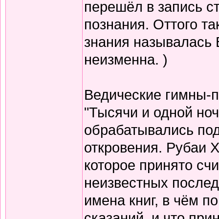
перешёл в запись с
познания. Оттого т
знания называлась 
неизменна. )
Ведические гимны-пе
"Тысячи и одной но
обрабатывались по
откровения. Рубаи Х
которое принято счи
неизвестных послед
имена книг, в чём п
сказаний, и что при