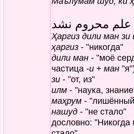
Маълумам шуд, ки 
 علم محروم نشد
Ҳаргиз дили ман зи
ҳаргиз
- "никогда"
дили ман
- "моё серд
частица
-и
+
ман
"я"
зи
- "от, из"
илм
- "наука, знание
маҳрум
- "лишённый
нашуд
- "не стало"
дословно: "Никогда
стало"