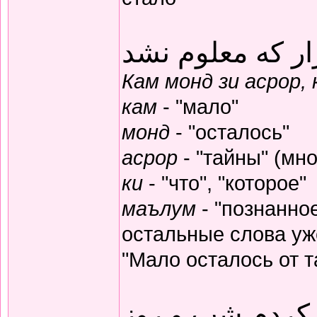
ار که معلوم نشد
Кам монд зи асрор,
кам
- "мало"
монд
- "осталось"
асрор
- "тайны" (мно
ки
- "что", "которое"
маълум
- "познанное
остальные слова уж
"Мало осталось от т
 کردم شب و روز