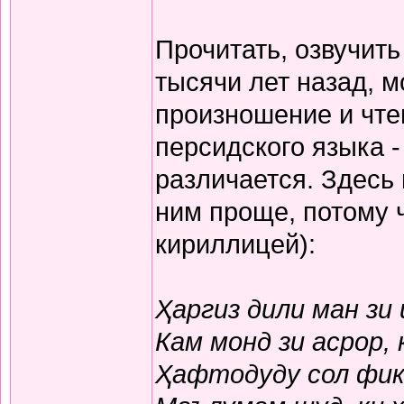
Прочитать, озвучит
тысячи лет назад, м
произношение и чте
персидского языка -
различается. Здесь
ним проще, потому 
кириллицей):
Ҳаргиз дили ман зи
Кам монд зи асрор,
Ҳафтодуду сол фикр