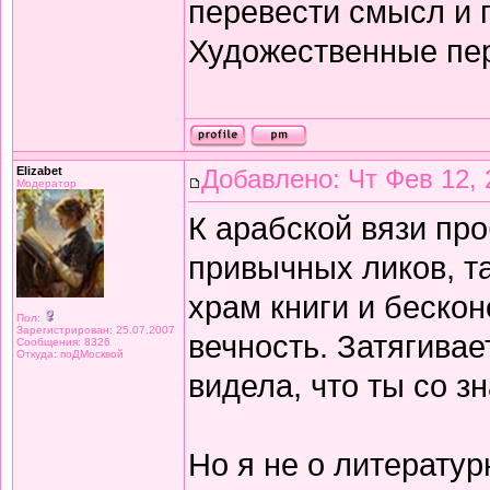
перевести смысл и п
Художественные пе
Elizabet
Добавлено: Чт Фев 12, 
Модератор
К арабской вязи про
привычных ликов, т
храм книги и беско
Пол:
Зарегистрирован: 25.07.2007
вечность. Затягивае
Сообщения: 8326
Откуда: поДМосквой
видела, что ты со з
Но я не о литератур