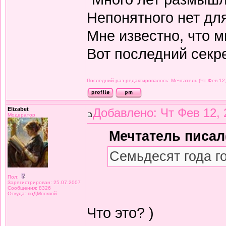
Непонятного нет дл
Мне известно, что м
Вот последний секре
Последний раз редактировалось: Мечтатель (Чт Фев 12,
Elizabet
Добавлено: Чт Фев 12, 
Модератор
Мечтатель писал(
Семьдесят года г
Пол:
Зарегистрирован: 25.07.2007
Сообщения: 8326
Откуда: поДМосквой
Что это? )