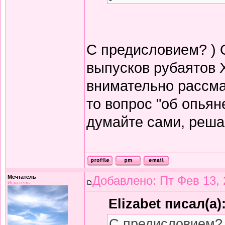
С предисловием? ) 
выпусков рубаятов 
внимательно рассма
то вопрос "об опьян
думайте сами, решай
Мечтатель
Добавлено: Пт Фев 13, 
Искатель
Elizabet писал(а)
С предисловием? 