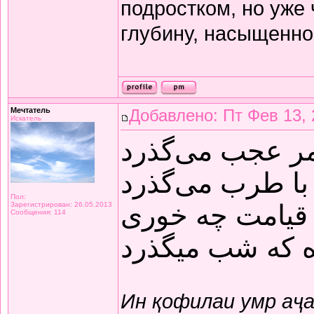
подростком, но уже
глубину, насыщенно
Мечтатель
Добавлено: Пт Фев 13, 
Искатель
مر عجب می‌گذرد
با طرب می‌گذرد
Пол:
قیامت چه خوری
Зарегистрирован: 26.05.2013
Сообщения: 114
ده که شب میگذرد
Ин қофилаи умр аҷ