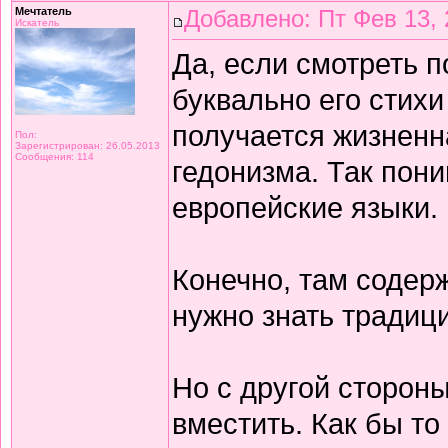
Мечтатель
Добавлено: Пт Фев 13, 
Искатель
Да, если смотреть 
буквально его стихи
получается жизнен
Пол:
Зарегистрирован: 26.05.2013
Сообщения: 114
гедонизма. Так пон
европейские языки.
Конечно, там содерж
нужно знать традиц
Но с другой сторон
вместить. Как бы то