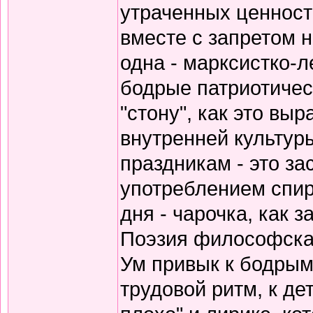
утраченных ценносте
вместе с запретом 
одна - марксистко-л
бодрые патриотичес
"стону", как это вы
внутренней культур
праздникам - это за
употреблением спирт
дня - чарочка, как 
Поэзия философская
Ум привык к бодрым
трудовой ритм, к де