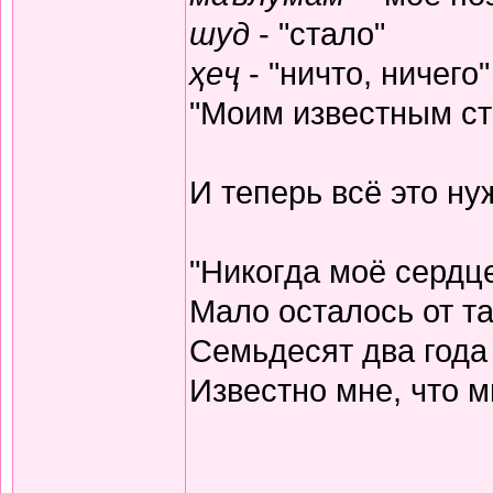
шуд
- "стало"
ҳеҷ
- "ничто, ничего"
"Моим известным ста
И теперь всё это н
"Никогда моё сердц
Мало осталось от та
Семьдесят два года
Известно мне, что м