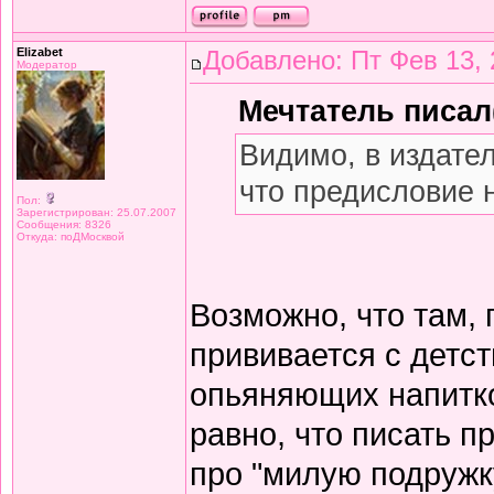
Elizabet
Добавлено: Пт Фев 13, 
Модератор
Мечтатель писал(
Видимо, в издате
что предисловие 
Пол:
Зарегистрирован: 25.07.2007
Сообщения: 8326
Откуда: поДМосквой
Возможно, что там,
прививается с детст
опьяняющих напитков
равно, что писать 
про "милую подружку