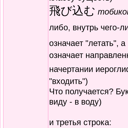
飛び込む
тобико
либо, внутрь чего-
означает "летать", 
означает направленн
начертании иерогл
"входить")
Что получается? Бук
виду - в воду)
и третья строка: