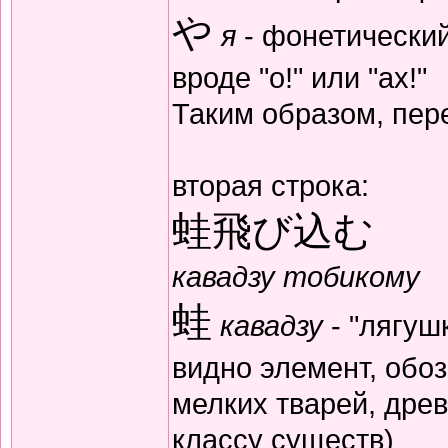
や
я
- фонетический
вроде "о!" или "ах!"
Таким образом, пере
вторая строка:
蛙飛び込む
кавадзу тобикому
蛙
кавадзу
- "лягуш
видно элемент, обо
мелких тварей, дре
классу существ)