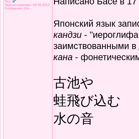
Написано Басё в 17
Пол:
Зарегистрирован: 26.05.2013
Сообщения: 114
Японский язык запи
кандзи
- "иероглифа
заимствованными в 
кана
- фонетически
古池や
蛙飛び込む
水の音