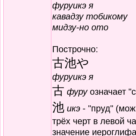
фуруикэ я
кавадзу тобикому
мидзу-но ото
Построчно:
古池や
фуруикэ я
古
фуру
означает "
池
икэ
- "пруд" (мо
трёх черт в левой ча
значение иероглифа