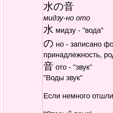
水の音
мидзу-но ото
水
мидзу - "вода"
の
но - записано ф
принадлежность, р
音
ото - "звук"
"Воды звук"
Если немного отшли