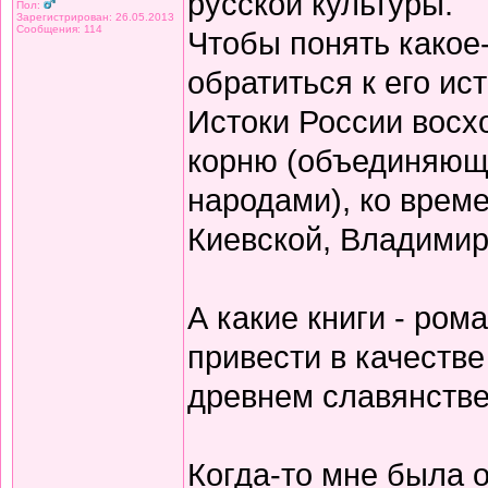
русской культуры.
Пол:
Зарегистрирован: 26.05.2013
Сообщения: 114
Чтобы понять какое
обратиться к его ис
Истоки России восх
корню (объединяющ
народами), ко врем
Киевской, Владимирс
А какие книги - рома
привести в качеств
древнем славянстве
Когда-то мне была о