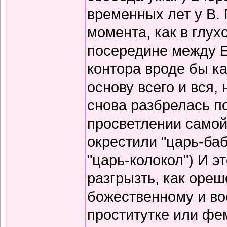
временных лет у В.
момента, как в глух
посередине между 
контора вроде бы ка
основу всего и вся,
снова разбрелась по
просветлении самой
окрестили "царь-баб
"царь-колокол") И э
разгрызть, как ореше
божественному и во
проститутке или фе