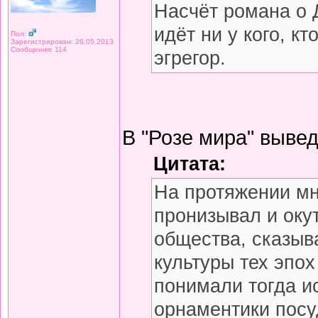
Насчёт романа о Д
идёт ни у кого, к
Пол:
Зарегистрирован: 26.05.2013
Сообщения: 114
эгрегор.
В "Розе мира" вывед
Цитата:
На протяжении мн
пронизывал и оку
общества, сказыв
культуры тех эпох
понимали тогда и
орнаментики посу