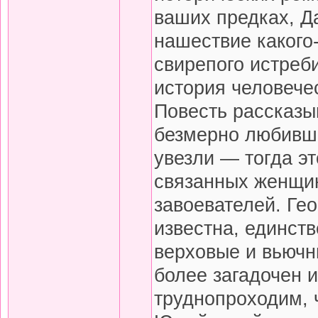
ваших предках, Д
нашествие какого
свирепого истреб
история человече
Повесть рассказы
безмерно любивше
увезли — тогда эт
связанных женщин 
завоевателей. Ге
известна, единст
верховые и вьючн
более загадочен и
труднопроходим, 