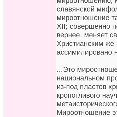
мироотношению, к
славянской мифоло
мироотношение так
XII; совершенно 
вернее, меняет св
Христианским же
ассимилировано н
...Это мироотноше
национальном про
из-под пластов х
кропотливого науч
метаисторическог
Мироотношение эт