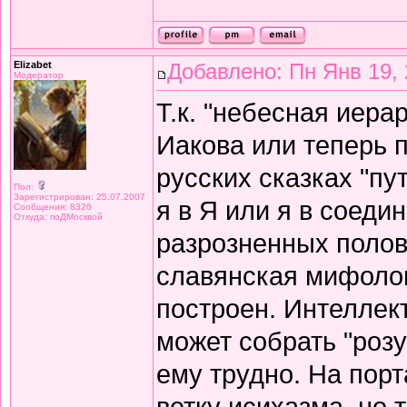
Elizabet
Добавлено: Пн Янв 19, 
Модератор
Т.к. "небесная иера
Иакова или теперь п
русских сказках "пут
Пол:
Зарегистрирован: 25.07.2007
я в Я или я в соеди
Сообщения: 8326
Откуда: поДМосквой
разрозненных полов
славянская мифологи
построен. Интеллек
может собрать "розу"
ему трудно. На порт
ветку исихазма, но 