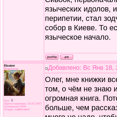
языческих идолов, 
перипетии, стал зо
собор в Киеве. То е
языческое начало.
Elizabet
Добавлено: Вс Янв 18, 
Модератор
Олег, мне книжки вс
том, о чём не знаю 
огромная книга. Пото
Пол:
Зарегистрирован: 25.07.2007
больше, чем рассказ
Сообщения: 8326
Откуда: поДМосквой
много не надо, чтобы