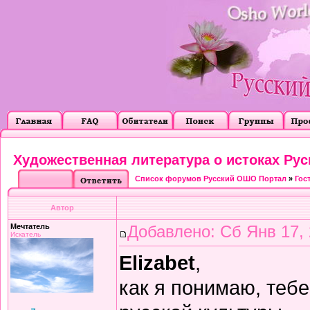
Художественная литература о истоках Рус
Список форумов Русский ОШО Портал
»
Гос
Автор
Мечтатель
Добавлено: Сб Янв 17, 
Искатель
Elizabet
,
как я понимаю, теб