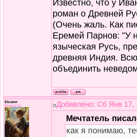
Известно, что у Ив
роман о Древней Рус
(Очень жаль. Как пи
Еремей Парнов: "У 
языческая Русь, пр
древняя Индия. Всю
объединить неведомы
Elizabet
Добавлено: Сб Янв 17, 
Модератор
Мечтатель писал(
как я понимаю, т