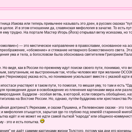
тница Иакова или теперь привычнее называть это дзен, в русских сказках "путь 
 целое. И в этом отношении да, славянская мифология в зачатке. То есть пу
ться ему трудно. На портале Мастер Игорь (Йога) открывал ветку исихазма, но
 безмолвие») — это мистическое направление в православии, основанное на 
 преображение, «обожение» и стяжание нетварного Божественного света. Эта
щения ума и тела, а богословски была обоснована святителем Григорием Пала
. Но видя, как в России по-прежнему идут поиски своего пути, понимаю, что в
ным, запутанным, не выстроенным так, чтобы человек мог при желании ОСОЗНАТ
я (Черномора) указка есть, но понимание ускользает вместе с указкой идти в
й ипостаси участвуют в таком пути, то помогая, то мешая уму, то там и есть 
ы для проведения души в освобождение из пленения картинами мира или разл
мироздания. Буддизм - особая ветвь, в которой, если говорить обобщённо, н
тигэлова на Востоке России. Но, однако, путём буддизма или христианства Ро
"Тайная доктрина"с Рерихами, и сказки Пушкина, и Пелевенские сказки - это т
к и мифология отыщется, зарытая где-то глубоко под землёй старинной книгой
ытка идёт и не может не идти самой пыткой "народа" или общиноо-коммунисти
у - это и есть попытка.
ения" не даёт самими картинами жизни Толстого, потому как дни его кончины 