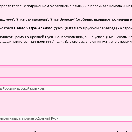
переплеталась с погружением в славянские языки) и я перечитал немало книг
х лет", "Русь изначальная", "Русь Великая"
(особенно нравился последний 
писателя
Павло Загребельного
"Диво"
(читал его в русском переводе) - о стр
писать роман о Древней Руси. Но, к сожалению, он не успел. (Очень жаль. Ка
лада и таинственная древняя Индия. Всю свою жизнь он интуитивно стремился
а России и русской культуры.
мысел написать роман о Древней Руси.