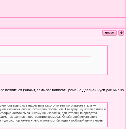
ло появиться (значит, замысел написать роман о Древней Руси уже был ко
а них совершилось нашествие какого-то великого завоевателя —
одном сильном юноше, безмерно любившем. Его девушку взяли в плен и
География Земли была никому не известна, единственные средства
одим, чем для нас пространство космоса. Юный герой искал свою
 до сих пор кажется, что я тоже мог бы идти к любимой цели сквозь