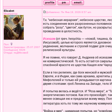
Elizabet
Добавлено: Пн Янв 19, 2026 8:57 am
Модератор
Т.к. "небесная иерархия", небесное царство, лес
есть соединение всех разрозненных половинок в
собрать "розу", "цветок", как бутон, но раскры
проведению в целостность.
Исихазм
(от греч. hesychia — «покой, тишина,
Иисусовой), целью которого является духовное
Пол:
уединение, молчание и строгий подвиг для очи
Зарегистрирован: 25.07.2007
религиозной культуры.
Сообщения: 8326
Откуда: поДМосквой
Я не помню, что говорит Д. Андреев об исихазме
ни коммунистической. То есть остаётся сакраль
спасённой красоте из царства Кащея или Чароде
Если в тех религиях, где боги женской и мужско
Европе, и в Индии, как сама архаика, архетип
Мифологией и только ей укладывается картина 
двумя столпами: гроб Ленина на Западе, тело И
И попытка велась и ведётся. И "Роза мира", и 
энергетических потоков. Как это произойдёт, та
менее освещая ею и предлагая всему миру. Поп
литература хоть по тому же научному коммунизм
"Война и мир" - шикарная попытка, но "освобожд