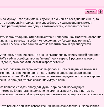
по клубку" - это путь ума в безумие, я в Я или я в соединение с не-я, то
ть не построен. Интеллект, или способность к самопознанию, может
 только рассматривал, как одну из возможностей, которая способна
аскетической традиции отшельничества и непрестанной молитве (особенно
 практика включает в себя «умное делание» (сердечную молитву),
мой в XIV веке, став важной частью византийской и древнерусской
нутри России знание есть, но оно не выстроено ни христианской религией,
Ь себя и освободиться из "плена", как и евреи. В русских сказках о
 "дебри", саму запутанность и хитросплетение.
"Одиссея", сложенная стройностью мифология. Есть священные гимны и в
оженностью знания попарно "картинками" знания, образами знания.
аучная позиция. И в России самим сложением порядка оно так и выстроено
ссия не пройдёт, только сложением двух в одно.
олько попытка создать опору для души, перила для восходящих
, которую Блаватская видела, но не смогла вынести в свет, но тем не
ческого сознания. И как раз художественная литература в частности и вся
- это всё ещё попытка освобождения, но не свобода ума. ) Вчера как раз