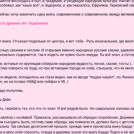
тся воссоздать и быт, и традиции, и уходящую народную культуру. Насчёт рома
обовал, как "наше всё", и Задорнов, и, как оказалось, Ефремов, Тарковский 
ейчас хочу закончить одну книгу, современника о современном, между мелким
ти древних лет. Аудиокнига
я книга. Отъехал подальше от центра, и вот тебе - Русь изначальная, где мало
олько сказкам и песням. И открывая именно народные русские сказки, удивляе
изначально содержится, так и ходить не нужно было никуда. Ты всё знал, а пот
которые по крупицам собирали народную мудрость, песни, сказки, тосты )... 
тику говорить не буду, но про встающие города из озёр, слышала, что их многи
видела, попадалось на глаза видео, как он вроде "ящура нашёл", но Ленинской
, не на полках НКВД или сейфах в ЧК. )
авда-полуложь.
ь Диво.
ь, теребить тех, кто что-то знал. Я всё рядом было. Но сакральное напоказ н
авляла с ночёвкой. Приехала, рассказывала об обрядах погребения. Деревня 
ом съездить было, потому сами обряды, как помнили их, должно быть с детств
азала. Так сколько десятилетий прошло, прежде чем я прочитала книгу Бардо Т
 и могу себя спросить, откуда в деревне знали эту книгу Бардо Тодол и её чи