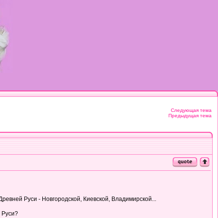
Следующая тема
Предыдущая тема
евней Руси - Новгородской, Киевской, Владимирской...
и Руси?