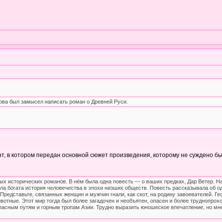
ова был замысел написать роман о Древней Руси.
т, в котором передан основной сюжет произведения, которому не суждено бы
ных исторических романов. В нём была одна повесть — о ваших предках, Дар Ветер. Н
ыла богата история человечества в эпохи низших обществ. Повесть рассказывала об 
. Представьте, связанных женщин и мужчин гнали, как скот, на родину завоевателей. 
отные. Этот мир тогда был более загадочен и необъятен, опасен и более труднопрох
пасным путям и горным тропам Азии. Трудно выразить юношеское впечатление, но мне и