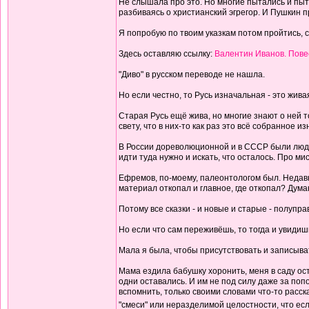
Не слышала про это. Но многие пытались и пытаю
разбиваясь о христианский эгрегор. И Пушкин пр
Я попробую по твоим указкам потом пройтись, с
Здесь оставляю ссылку:
Валентин Иванов. Повес
"Диво" в русском переводе не нашла.
Но если честно, то Русь изначальная - это жива
Старая Русь ещё жива, но многие знают о ней т
свету, что в них-то как раз это всё собранное 
В России дореволюционной и в СССР были люди, 
идти туда нужно и искать, что осталось. Про мис
Ефремов, по-моему, палеонтологом был. Недавно 
материал откопал и главное, где откопал? Думаю
Потому все сказки - и новые и старые - полупр
Но если что сам переживёшь, то тогда и увидиш
Мала я была, чтобы присутствовать и записыват
Мама ездила бабушку хоронить, меня в саду ост
одни оставались. И им не под силу даже за поп
вспомнить, только своими словами что-то расск
"смеси" или неразделимой целостности, что если