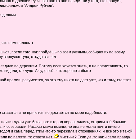
на о Древней Руси...вот как-то оно не идёт ни у кого, кто пробует,
своим фильмом "Андрей Рублёв".
и делами.
, что поменялось. )
шься, после того, как пройдёшь по всем ученьям, собирая их по всему
ому вернулся туда, откуда вышел.
ездили по деревням. Потому если хочется знать, а не представлять, то
е видели, как чудо. А чудо всё - что хорошо забыто.
 премии, разумеется, за это ему никто не даст уже, как и тому, кто этот
е ставится и не прячется, но достаётся по мере надобности.
почти глухая уже была, все в город переселились, старики всё больше
а, и совершали. Рассказ мамы помню, но она не могла почти ничего
одол и сама перед этим что-то пережила в откровениях. И всё это в такой
тали по памяти, то ответа нет.
Мистика? Если да, то как и сама правда