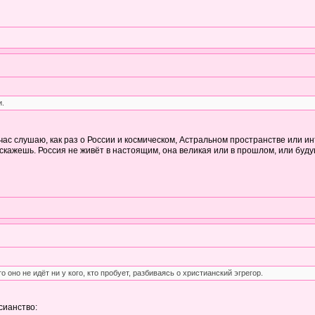
и.
йчас слушаю, как раз о России и космическом, Астральном пространстве или и
ыскажешь. Россия не живёт в настоящим, она великая или в прошлом, или буду
о оно не идёт ни у кого, кто пробует, разбиваясь о христианский эгрегор.
сианство: