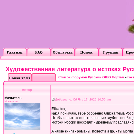
Художественная литература о истоках Рус
Список форумов Русский ОШО Портал
»
Гос
Автор
Мечтатель
Добавлено: Сб Янв 17, 2026 10:50 am
Искатель
Elizabet
,
как я понимаю, тебе особенно близка тема Росси
Чтобы понять какое-то явление глубже, необход
Истоки России восходят к древнему праславянс
А какие книги - романы, повести и др. - ты мог