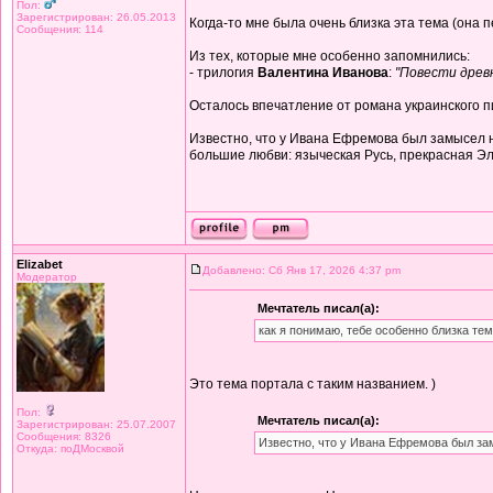
Пол:
Зарегистрирован: 26.05.2013
Когда-то мне была очень близка эта тема (она 
Сообщения: 114
Из тех, которые мне особенно запомнились:
- трилогия
Валентина Иванова
:
"Повести древни
Осталось впечатление от романа украинского 
Известно, что у Ивана Ефремова был замысел на
большие любви: языческая Русь, прекрасная Эл
Elizabet
Добавлено: Сб Янв 17, 2026 4:37 pm
Модератор
Мечтатель писал(а):
как я понимаю, тебе особенно близка тем
Это тема портала с таким названием. )
Пол:
Мечтатель писал(а):
Зарегистрирован: 25.07.2007
Сообщения: 8326
Известно, что у Ивана Ефремова был за
Откуда: поДМосквой