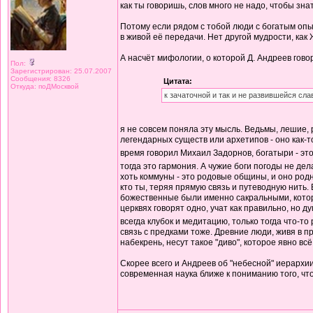
как ты говоришь, слов много не надо, чтобы знать
Потому если рядом с тобой люди с богатым опыто
в живой её передачи. Нет другой мудрости, ка
А насчёт мифологии, о которой Д. Андреев гово
Пол:
Зарегистрирован: 25.07.2007
Сообщения: 8326
Цитата:
Откуда: поДМосквой
к зачаточной и так и не развившейся сл
я не совсем поняла эту мысль. Ведьмы, лешие, 
легендарных существ или архетипов - оно как-т
время говорил Михаил Задорнов, богатыри - это 
тогда это гармония. А чужие боги погоды не дел
хоть коммуны - это родовые общины, и оно родн
кто ты, теряя прямую связь и путеводную нить.
божественные были именно сакральными, которых
церквях говорят одно, учат как правильно, но 
всегда клубок и медитацию, только тогда что-то
связь с предками тоже. Древние люди, живя в пр
набекрень, несут такое "диво", которое явно вс
Скорее всего и Андреев об "небесной" иерархии 
современная наука ближе к пониманию того, что 