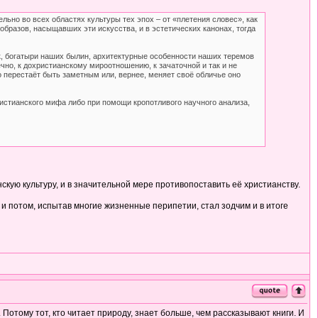
ьно во всех областях культуры тех эпох – от «плетения словес», как
образов, насыщавших эти искусства, и в эстетических канонах, тогда
ок, богатыри наших былин, архитектурные особенности наших теремов
ечно, к дохристианскому мироотношению, к зачаточной и так и не
но перестаёт быть заметным или, вернее, меняет своё обличье оно
ристианского мифа либо при помощи кропотливого научного анализа,
кую культуру, и в значительной мере противопоставить её христианству.
и потом, испытав многие жизненные перипетии, стал зодчим и в итоге
. Потому тот, кто читает природу, знает больше, чем рассказывают книги. И