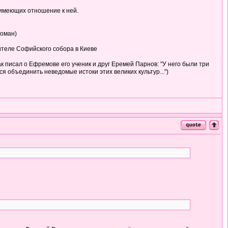
, имеющих отношение к ней.
роман)
оителе Софийского собора в Киеве
к писал о Ефремове его ученик и друг Еремей Парнов: "У него были три
 объединить неведомые истоки этих великих культур...")