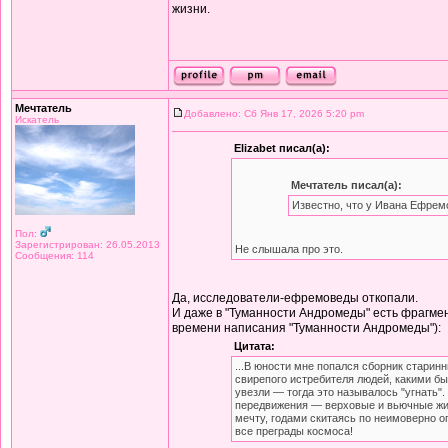
жизни.
Мечтатель
Добавлено: Сб Янв 17, 2026 5:20 pm
Искатель
Elizabet писал(а):
Мечтатель писал(а):
Известно, что у Ивана Ефрем
Пол:
Зарегистрирован: 26.05.2013
Не слышала про это.
Сообщения: 114
Да, исследователи-ефремоведы откопали.
И даже в "Туманности Андромеды" есть фрагмен
времени написания "Туманности Андромеды"):
Цитата:
...В юности мне попался сборник старин
свирепого истребителя людей, какими б
увезли — тогда это называлось "угнать"
передвижения — верховые и вьючные жив
мечту, годами скитаясь по неимоверно о
все преграды космоса!