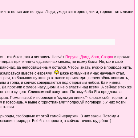
 что не так или не туда. Люди, уходя в интернет, книги, теряют нить жизни
.. как были, так и остались. Насчёт
Перуна, Даждьбога, Сварог
и прочих
 мира в причинно-следственных связях, по всему была. Но, как в своё
х районах, да непосвящённым остался. Чтобы знать, нужно в природе жить,
 разбираться вместе с евреями.
Даже коммунизм у нас научным стал,
 еврея, то большая путаница в голове происходит, перестаёшь понимать,
уалы и тогда, и сейчас совершаются под открытым небом. Да и имена
Да просили о хлебе насущном, а не о власти над всеми. А сейчас в тех же
рью всего сущего. Слишком всё запутано. Потому баба Яга предлагала
ерью. Поменяв всё и переведя в "мужскую линию" человек себя теряет и
м и говоришь. А ныне с "христианами" попробуй поговори. ) У них мозги
фантазии.
 природы, свободные от этой самой иерархии. В них закон. Потому и
ознание природы. Всё было просто, а сейчас - очень мудрёно. )