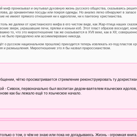
й миф пронизывал и окутывал духовную жизнь русского общества, сказываясь решител
лова, до орнаментики посуды или покроя одежды. Но анализ легко обнаружит в запасе 
кие не имеют прямого отношения ни к идеологии, ни к пантеону христианства.
столь же далеки от христианского мифа в его чистом виде, как Жар-птица наших сказ
ские звери, украшавшие печи, прялки и коньки изб. Этот пласт образов восходит, кон
ажно то, что это мироотношение так же сказывается в XVII веке, как в XII; совершен
о не было преодолено или ассимилировано никогда.
дёт о русском национальном прошлом) приходится теперь извлекать из-под пластов х
ия и размышления. Мироотношение это я бы назвал прароссианством.
ообщении, чётко просматривается стремление реконструировать ту дохристианс
ой - Сивоок, первоначально был воспитан дедом-ваятелем языческих идолов, 
снове как бы лежало ещё то языческое начало.
только о том, о чём не знаю или пока не догадываюсь. Жизнь - огромная книга