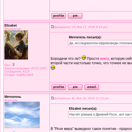
Elizabet
Добавлено: Сб Янв 17, 2026 6:33 pm
Модератор
Мечтатель писал(а):
Да, исследователи-ефремоведы откопал
Бородачи что ли?
Просто
книга
, которую се
второй части настолько точно, что точнее не в
Пол:
Зарегистрирован: 25.07.2007
Сообщения: 8326
Откуда: поДМосквой
Мечтатель
Добавлено: Вс Янв 18, 2026 12:13 pm
Искатель
Elizabet писал(а):
Насчёт романа о Древней Руси...вот как-т
В "Розе мира" выведено такое понятие - прарос