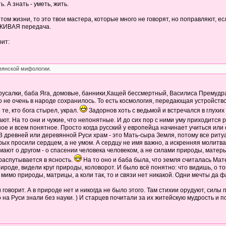
. А знать - уметь, жить.
м жизни, то это твои мастера, которые много не говорят, но поправляют, если
к ЖИВАЯ передача.
рит:
авянской мифологии.
русалки, баба Яга, домовые, банники,Кащей бессмертный, Василиса Премудрая.
о не очень в народе сохранилось. То есть космология, передающая устройство
те, кто бога стырел, украл.
Задорнов хоть с ведьмой и встречался в глухи
ают. На то они и чужие, что непонятные. И до сих пор с ними уму приходится
ое и всем понятное. Просто когда русский у европейца начинает учиться или
 В древней или деревянной Руси храм - это Мать-сыра Земля, потому все рит
 просили сердцем, а не умом. А сердцу не имя важно, а искренняя молитва. 
думают о другом - о спасении человека человеком, а не силами природы, мате
 распутывается в ясность.
На то оно и баба была, что земля считалась Мат
ироде, видели круг природы, коловорот. И было всё понятно: что видишь, о то
ё мимо природы, матрицы, а коли так, то и связи нет никакой. Одни мечты да 
говорит. А в природе нет и никогда не было этого. Там стихии орудуют, силы
на Руси знали без науки. ) И старцев почитали за их житейскую мудрость и п