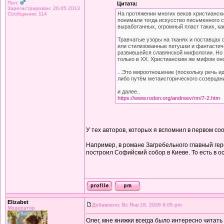
Пол:
Цитата:
Зарегистрирован: 26.05.2013
На протяжении многих веков христиански
Сообщения: 114
понимали тогда искусство письменного с
выработанных, огромный пласт таких, ка
Травчатые узоры на тканях и поставцах 
или стилизованные петушки и фантастиче
развившейся славянской мифологии. Но в
только в XX. Христианским же мифом он
...Это мироотношение (поскольку речь и
либо путём метаисторического созерцан
и далее..
https://www.rodon.org/andreev/rm/7-2.htm
У тех авторов, которых я вспомнил в первом с
Например, в романе Загребельного главный гер
построил Софийский собор в Киеве. То есть в о
Elizabet
Добавлено: Вс Янв 18, 2026 9:05 pm
Модератор
Олег, мне книжки всегда было интересно читать 