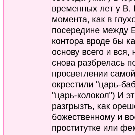
временных лет у В.
момента, как в глух
посередине между 
контора вроде бы ка
основу всего и вся,
снова разбрелась по
просветлении самой
окрестили "царь-баб
"царь-колокол") И э
разгрызть, как ореше
божественному и во
проститутке или фе