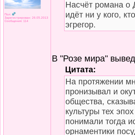
Насчёт романа о Д
идёт ни у кого, к
Пол:
Зарегистрирован: 26.05.2013
Сообщения: 114
эгрегор.
В "Розе мира" вывед
Цитата:
На протяжении мн
пронизывал и оку
общества, сказыв
культуры тех эпох
понимали тогда и
орнаментики посу