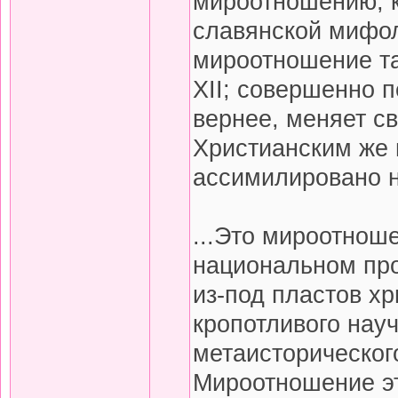
мироотношению, к
славянской мифоло
мироотношение так
XII; совершенно 
вернее, меняет св
Христианским же
ассимилировано н
...Это мироотноше
национальном про
из-под пластов х
кропотливого науч
метаисторическог
Мироотношение эт