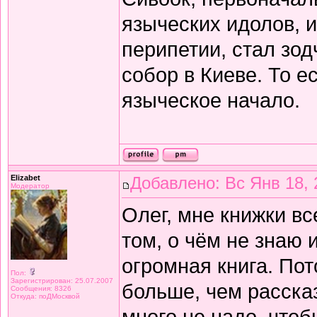
языческих идолов, 
перипетии, стал зо
собор в Киеве. То е
языческое начало.
Elizabet
Добавлено: Вс Янв 18, 
Модератор
Олег, мне книжки вс
том, о чём не знаю 
огромная книга. Пото
Пол:
Зарегистрирован: 25.07.2007
больше, чем рассказ
Сообщения: 8326
Откуда: поДМосквой
много не надо, чтобы