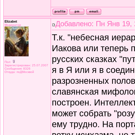
Elizabet
Добавлено: Пн Янв 19, 
Модератор
Т.к. "небесная иера
Иакова или теперь п
русских сказках "пут
Пол:
Зарегистрирован: 25.07.2007
я в Я или я в соеди
Сообщения: 8326
Откуда: поДМосквой
разрозненных полов
славянская мифологи
построен. Интеллек
может собрать "розу"
ему трудно. На порт
ветку исихазма, но 