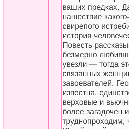
ваших предках, Д
нашествие какого
свирепого истреб
история человече
Повесть рассказы
безмерно любивше
увезли — тогда эт
связанных женщин 
завоевателей. Ге
известна, единст
верховые и вьючн
более загадочен и
труднопроходим, 