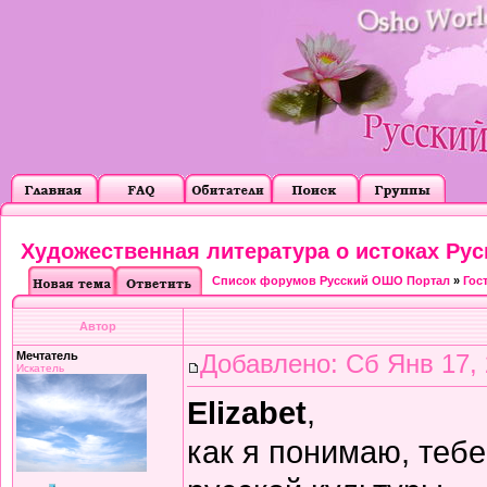
Художественная литература о истоках Рус
Список форумов Русский ОШО Портал
»
Гос
Автор
Мечтатель
Добавлено: Сб Янв 17, 
Искатель
Elizabet
,
как я понимаю, теб