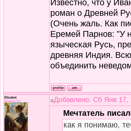
Известно, что у Ив
роман о Древней Рус
(Очень жаль. Как пи
Еремей Парнов: "У 
языческая Русь, пр
древняя Индия. Всю
объединить неведомы
Elizabet
Добавлено: Сб Янв 17, 
Модератор
Мечтатель писал(
как я понимаю, т