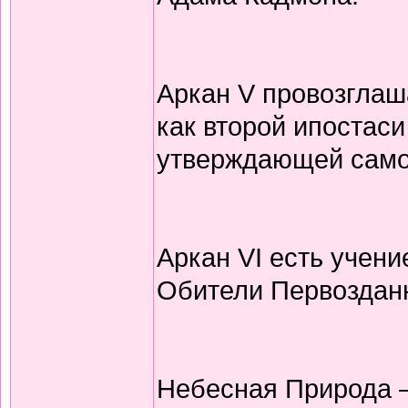
Аркан V провозглаш
как второй ипостаси
утверждающей само
Аркан VI есть учен
Обители Первозданн
Небесная Природа 