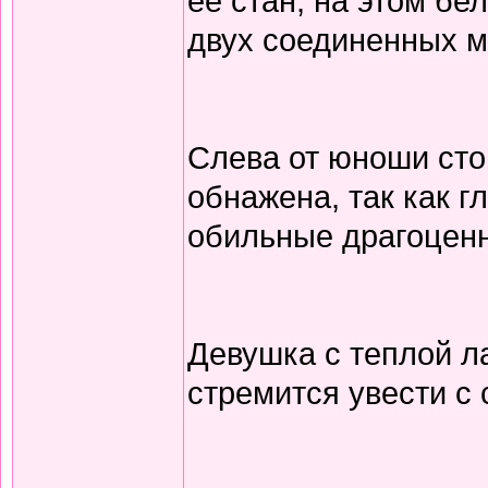
ее стан; на этом бе
двух соединенных м
Слева от юноши сто
обнажена, так как г
обильные драгоценн
Девушка с теплой ла
стремится увести с