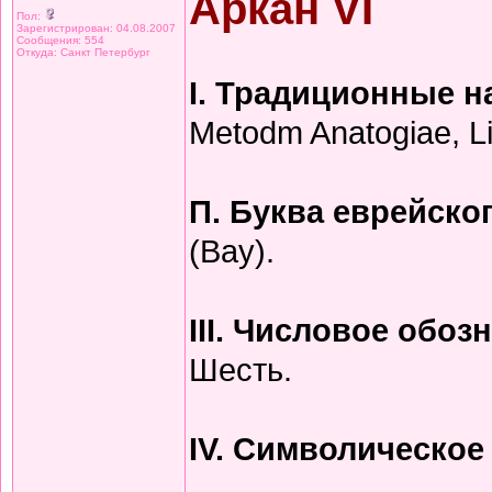
Аркан VI
Пол:
Зарегистрирован: 04.08.2007
Сообщения: 554
Откуда: Санкт Петербург
I. Традиционные 
Metodm Anatogiae, L
П. Буква еврейско
(Bay).
III. Числовое обоз
Шесть.
IV. Символическое