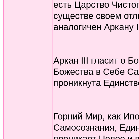
есть Царство Чистог
существе своем отли
аналогичен Аркану II
Аркан III гласит о 
Божества в Себе Са
проникнута Единств
Горний Мир, как Ип
Самосознания, Един
проникает Целое и в