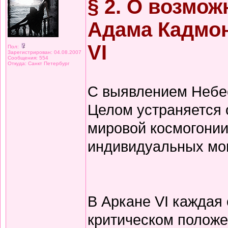
§ 2. О возмо
Адама Кадмон
VI
Пол:
Зарегистрирован: 04.08.2007
Сообщения: 554
Откуда: Санкт Петербург
С выявлением Небе
Целом устраняется 
мировой космогонии
индивидуальных мо
В Аркане VI каждая
критическом положе