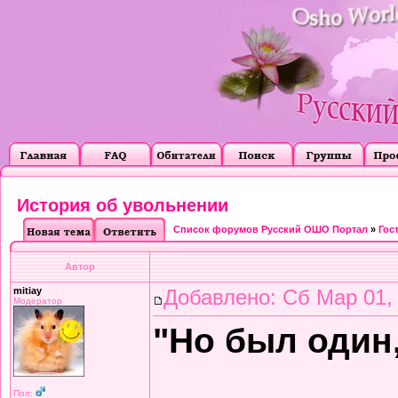
История об увольнении
Список форумов Русский ОШО Портал
»
Гос
Автор
mitiay
Добавлено: Сб Мар 01,
Модератор
"Но был один,
Пол: