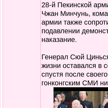
28-й Пекинской арм
Чжан Минчунь, кома
армии также сопрот
подавлении демонст
наказание.
Генерал Сюй Цинься
жизни оставался в с
спустя после своег
гонконгским СМИ ни