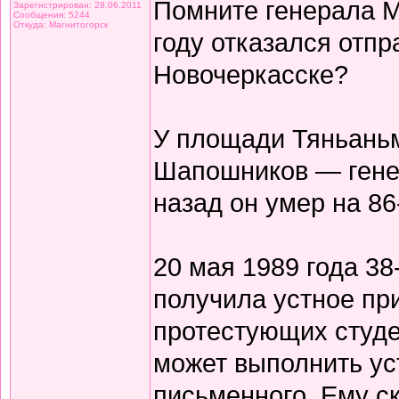
Помните генерала М
Зарегистрирован: 28.06.2011
Сообщения: 5244
Откуда: Магнитогорск
году отказался отпр
Новочеркасске?
У площади Тяньаньм
Шапошников — гене
назад он умер на 86
20 мая 1989 года 38
получила устное пр
протестующих студе
может выполнить ус
письменного. Ему ск