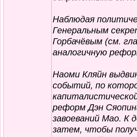
Наблюдая политиче
Генеральным секр
Горбачёвым (см. гл
аналогичную рефор
Наоми Кляйн выдви
событий, по котор
капиталистической
реформ Дэн Сяопина
завоеваний Мао. К 
затем, чтобы полу