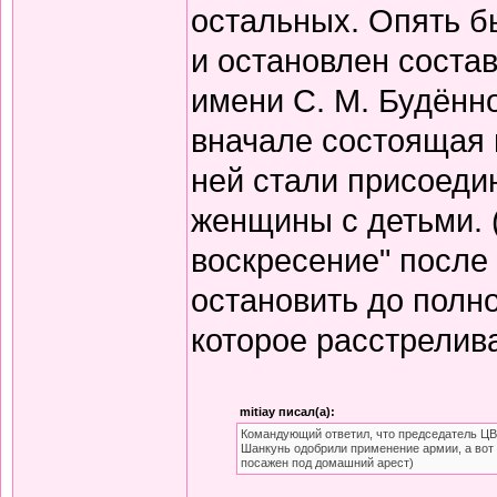
остальных. Опять б
и остановлен состав
имени С. М. Будённо
вначале состоящая и
ней стали присоеди
женщины с детьми. 
воскресение" после
остановить до полно
которое расстрелив
mitiay писал(а):
Командующий ответил, что председатель ЦВ
Шанкунь одобрили применение армии, а вот 
посажен под домашний арест)