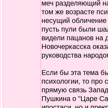
меч разделяющий на
том же возрасте пси
несущий обличение 
пусть пули были ша
видели пацанов на 
Новочеркасска ока
руководства народом
Если бы эта тема б
психологии, то про
прямую связь Запад
Пушкина о "Царе Са
ипостаси, но и пре