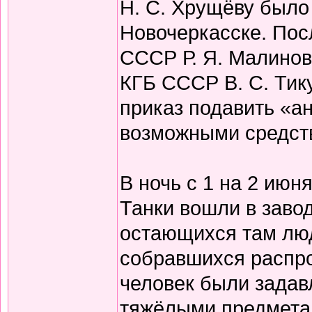
Н. С. Хрущёву было
Новочеркасске. Пос
СССР Р. Я. Малино
КГБ СССР В. С. Тик
приказ подавить «а
возможными средств
В ночь с 1 на 2 июн
Танки вошли в заво
остающихся там люд
собравшихся распро
человек были задав
тяжёлыми предметам