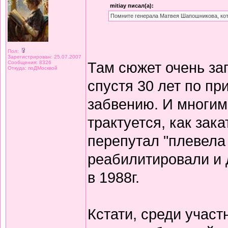
mitiay писал(а):
Помните генерала Матвея Шапошникова, кото
Пол:
Зарегистрирован: 25.07.2007
Там сюжет очень за
Сообщения: 8326
Откуда: поДМосквой
спустя 30 лет по п
забвению. И многим
трактуется, как зак
перепутал "плевела
реабилитировали и 
в 1988г.
Кстати, среди учас