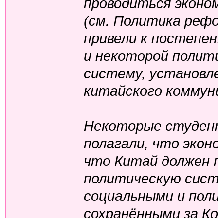
проводиться эконо
(см. Политика реф
привели к постепе
и некоторой полит
систему, установл
китайского коммун
Некоторые студен
полагали, что эко
что Китай должен 
политическую сист
социальными и пол
сохранёнными за К