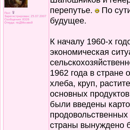
перепутье.
По сут
Пол:
Зарегистрирован: 25.07.2007
будущее.
Сообщения: 8326
Откуда: поДМосквой
К началу 1960-х го
экономическая ситу
сельскохозяйственн
1962 года в стране
хлеба, круп, растит
основных продуктов
были введены карто
продовольственных 
страны вынуждено б