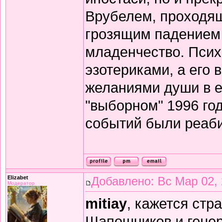
Врубелем, проходящ
грозящим падением 
младенчество. Психи
эзотериками, а его
желаниями души в её
"выборном" 1996 го
событий были реаби
Elizabet
Добавлено: Вс Мар 02, 
Модератор
mitiay
, кажется стр
Шапошников и генер