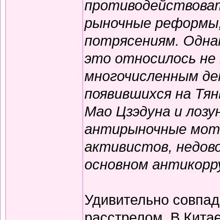
противодействоват
рыночные реформы,
потрясениям. Одна
это относилось не 
многочисленным де
появившихся на Тян
Мао Цзэдуна и лозу
антирыночные моти
активистов, недово
основном антикорр
Удивительно совпад
расстрелом. В Китае