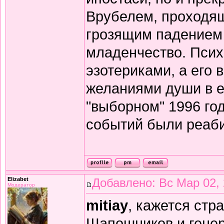
Врубелем, проходящ
грозящим падением 
младенчество. Психи
эзотериками, а его
желаниями души в её
"выборном" 1996 го
событий были реаби
Elizabet
Добавлено: Вс Мар 02, 
Модератор
mitiay
, кажется стр
Шапошников и генер