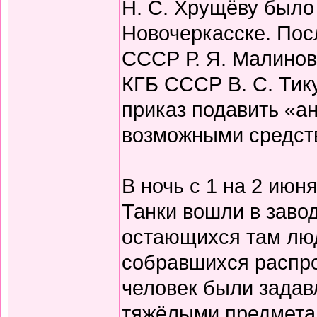
Н. С. Хрущёву было
Новочеркасске. Пос
СССР Р. Я. Малино
КГБ СССР В. С. Тик
приказ подавить «а
возможными средств
В ночь с 1 на 2 июн
Танки вошли в заво
остающихся там люд
собравшихся распро
человек были задав
тяжёлыми предметам