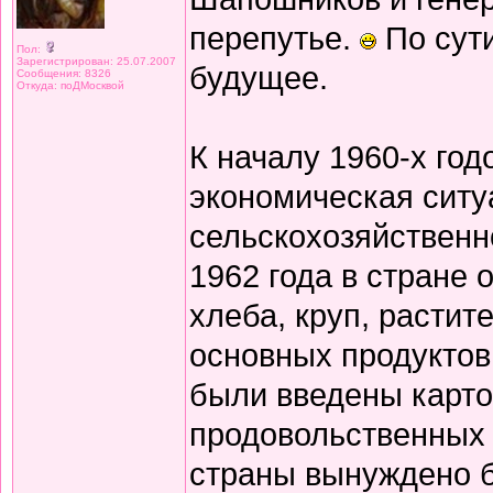
перепутье.
По сут
Пол:
Зарегистрирован: 25.07.2007
будущее.
Сообщения: 8326
Откуда: поДМосквой
К началу 1960-х го
экономическая ситу
сельскохозяйственн
1962 года в стране
хлеба, круп, растит
основных продуктов
были введены карто
продовольственных 
страны вынуждено б