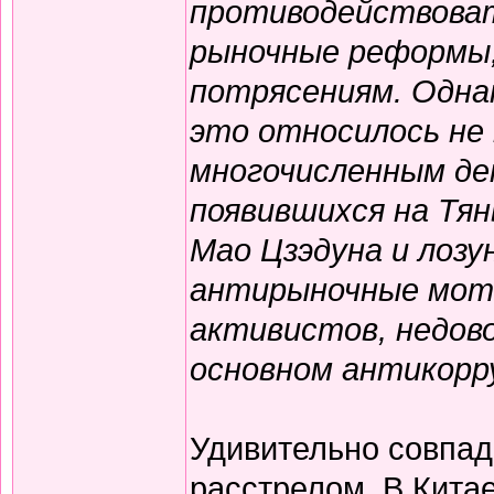
противодействоват
рыночные реформы,
потрясениям. Одна
это относилось не 
многочисленным де
появившихся на Тян
Мао Цзэдуна и лозу
антирыночные моти
активистов, недово
основном антикорр
Удивительно совпад
расстрелом. В Китае