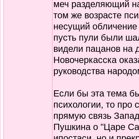
меч разделяющий на
том же возрасте пси
несущий обличение 
пусть пули были ша
видели пацанов на 
Новочеркасска ока
руководства народом
Если бы эта тема б
психологии, то про
прямую связь Запад
Пушкина о "Царе Са
ипостаси, но и пре