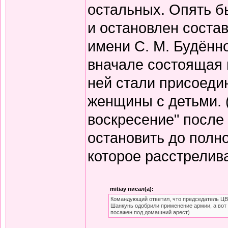
остальных. Опять б
и остановлен состав
имени С. М. Будённо
вначале состоящая и
ней стали присоеди
женщины с детьми. 
воскресение" после
остановить до полно
которое расстрелив
mitiay писал(а):
Командующий ответил, что председатель ЦВ
Шанкунь одобрили применение армии, а вот 
посажен под домашний арест)