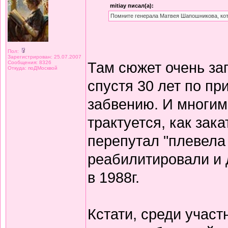
mitiay писал(а):
Помните генерала Матвея Шапошникова, кото
Пол:
Зарегистрирован: 25.07.2007
Там сюжет очень за
Сообщения: 8326
Откуда: поДМосквой
спустя 30 лет по п
забвению. И многим
трактуется, как зак
перепутал "плевела
реабилитировали и 
в 1988г.
Кстати, среди учас