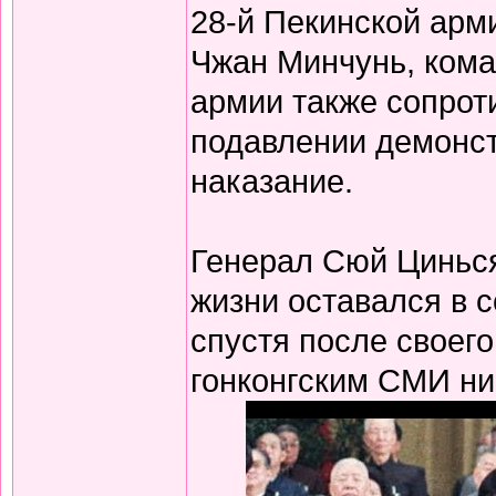
28-й Пекинской арм
Чжан Минчунь, кома
армии также сопрот
подавлении демонст
наказание.
Генерал Сюй Цинься
жизни оставался в с
спустя после своег
гонконгским СМИ ни