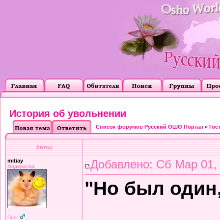
История об увольнении
Список форумов Русский ОШО Портал
»
Гос
Автор
mitiay
Добавлено: Сб Мар 01,
Модератор
"Но был один,
Пол: