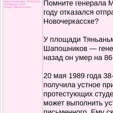
Помните генерала М
Зарегистрирован: 28.06.2011
Сообщения: 5244
Откуда: Магнитогорск
году отказался отпр
Новочеркасске?
У площади Тяньаньм
Шапошников — гене
назад он умер на 86
20 мая 1989 года 38
получила устное пр
протестующих студе
может выполнить ус
письменного. Ему ск