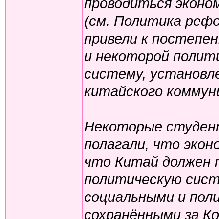
проводиться эконо
(см. Политика реф
привели к постепе
и некоторой полит
систему, установл
китайского коммун
Некоторые студен
полагали, что эко
что Китай должен 
политическую сист
социальными и пол
сохранёнными за К