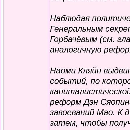
Наблюдая политиче
Генеральным секр
Горбачёвым (см. гл
аналогичную рефор
Наоми Кляйн выдви
событий, по котор
капиталистической
реформ Дэн Сяопина
завоеваний Мао. К 
затем, чтобы полу