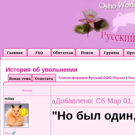
История об увольнении
Список форумов Русский ОШО Портал
»
Гос
Автор
mitiay
Добавлено: Сб Мар 01,
Модератор
"Но был один,
Пол: