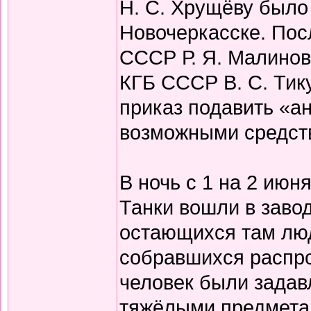
Н. С. Хрущёву было
Новочеркасске. Пос
СССР Р. Я. Малино
КГБ СССР В. С. Тик
приказ подавить «а
возможными средств
В ночь с 1 на 2 июн
Танки вошли в заво
остающихся там люд
собравшихся распро
человек были задав
тяжёлыми предметам