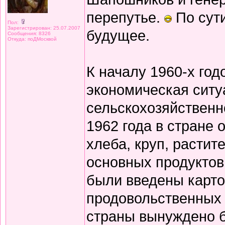
перепутье.
По сут
Пол:
Зарегистрирован: 25.07.2007
будущее.
Сообщения: 8326
Откуда: поДМосквой
К началу 1960-х го
экономическая ситу
сельскохозяйственн
1962 года в стране
хлеба, круп, растит
основных продуктов
были введены карто
продовольственных 
страны вынуждено б