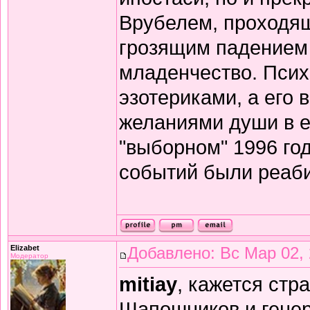
Врубелем, проходящ
грозящим падением 
младенчество. Психи
эзотериками, а его
желаниями души в её
"выборном" 1996 го
событий были реаби
Elizabet
Добавлено: Вс Мар 02, 
Модератор
mitiay
, кажется стр
Шапошников и генер