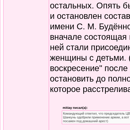
остальных. Опять б
и остановлен состав
имени С. М. Будённо
вначале состоящая и
ней стали присоеди
женщины с детьми. 
воскресение" после
остановить до полно
которое расстрелив
mitiay писал(а):
Командующий ответил, что председатель ЦВ
Шанкунь одобрили применение армии, а вот 
посажен под домашний арест)