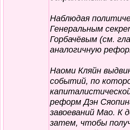
Наблюдая политиче
Генеральным секр
Горбачёвым (см. гл
аналогичную рефор
Наоми Кляйн выдви
событий, по котор
капиталистической
реформ Дэн Сяопина
завоеваний Мао. К 
затем, чтобы полу