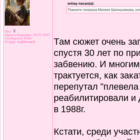
mitiay писал(а):
Помните генерала Матвея Шапошникова, кото
Пол:
Зарегистрирован: 25.07.2007
Там сюжет очень за
Сообщения: 8326
Откуда: поДМосквой
спустя 30 лет по п
забвению. И многим
трактуется, как зак
перепутал "плевела
реабилитировали и 
в 1988г.
Кстати, среди учас