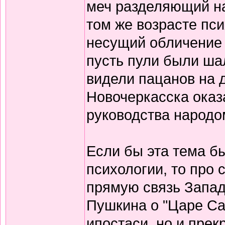
меч разделяющий на
том же возрасте пси
несущий обличение 
пусть пули были ша
видели пацанов на 
Новочеркасска ока
руководства народом
Если бы эта тема б
психологии, то про
прямую связь Запад
Пушкина о "Царе Са
ипостаси, но и пре