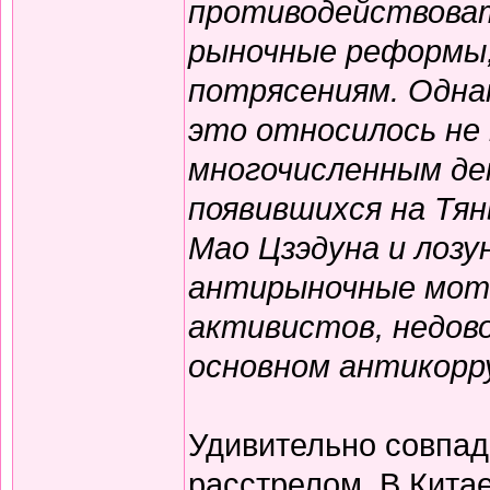
противодействоват
рыночные реформы,
потрясениям. Одна
это относилось не 
многочисленным де
появившихся на Тян
Мао Цзэдуна и лозу
антирыночные моти
активистов, недово
основном антикорр
Удивительно совпад
расстрелом. В Китае