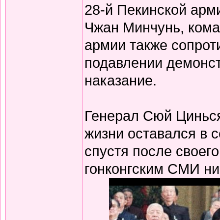
28-й Пекинской арм
Чжан Минчунь, кома
армии также сопрот
подавлении демонст
наказание.
Генерал Сюй Цинься
жизни оставался в с
спустя после своег
гонконгским СМИ ни