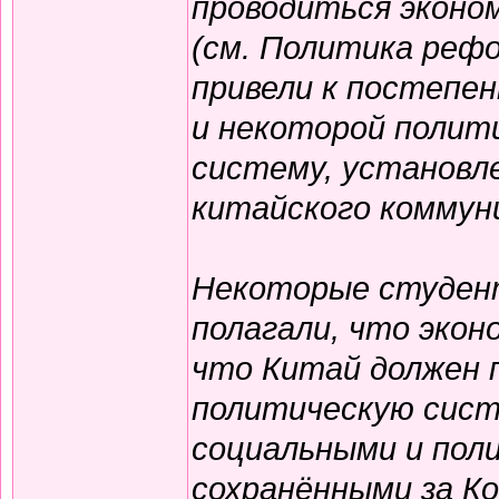
проводиться эконо
(см. Политика реф
привели к постепе
и некоторой полит
систему, установл
китайского коммун
Некоторые студен
полагали, что эко
что Китай должен 
политическую сист
социальными и пол
сохранёнными за К