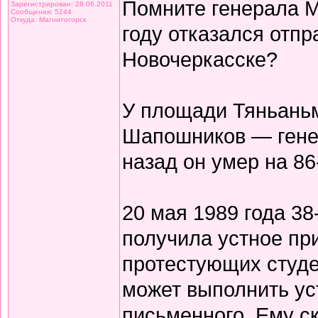
Помните генерала М
Зарегистрирован: 28.06.2011
Сообщения: 5244
Откуда: Магнитогорск
году отказался отпр
Новочеркасске?
У площади Тяньаньм
Шапошников — гене
назад он умер на 86
20 мая 1989 года 38
получила устное пр
протестующих студе
может выполнить ус
письменного. Ему ск