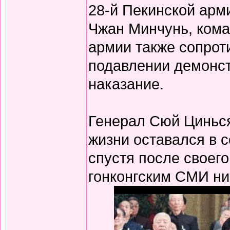
28-й Пекинской арм
Чжан Минчунь, кома
армии также сопрот
подавлении демонст
наказание.
Генерал Сюй Цинься
жизни оставался в с
спустя после своег
гонконгским СМИ ни