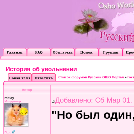
История об увольнении
Список форумов Русский ОШО Портал
»
Гос
Автор
mitiay
Добавлено: Сб Мар 01,
Модератор
"Но был один,
Пол: