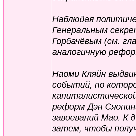
Наблюдая политиче
Генеральным секр
Горбачёвым (см. гл
аналогичную рефор
Наоми Кляйн выдви
событий, по котор
капиталистической
реформ Дэн Сяопина
завоеваний Мао. К 
затем, чтобы полу