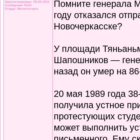
Помните генерала М
Зарегистрирован: 28.06.2011
Сообщения: 5244
Откуда: Магнитогорск
году отказался отпр
Новочеркасске?
У площади Тяньаньм
Шапошников — гене
назад он умер на 86
20 мая 1989 года 38
получила устное пр
протестующих студе
может выполнить ус
письменного. Ему ск