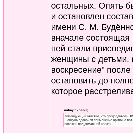
остальных. Опять б
и остановлен состав
имени С. М. Будённо
вначале состоящая и
ней стали присоеди
женщины с детьми. 
воскресение" после
остановить до полно
которое расстрелив
mitiay писал(а):
Командующий ответил, что председатель ЦВ
Шанкунь одобрили применение армии, а вот 
посажен под домашний арест)