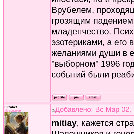
Врубелем, проходящ
грозящим падением 
младенчество. Психи
эзотериками, а его
желаниями души в её
"выборном" 1996 го
событий были реаби
Elizabet
Добавлено: Вс Мар 02, 
Модератор
mitiay
, кажется стр
Шапошников и генер