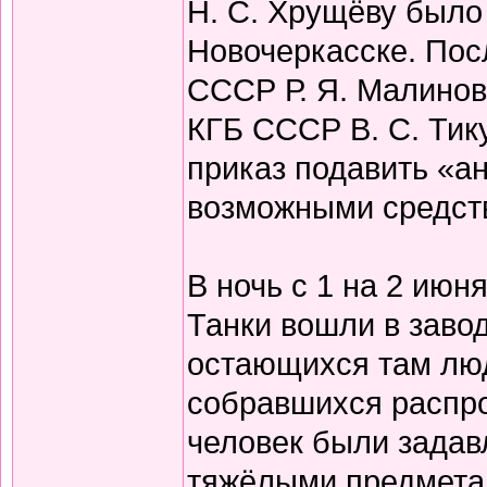
Н. С. Хрущёву было
Новочеркасске. Пос
СССР Р. Я. Малино
КГБ СССР В. С. Тик
приказ подавить «а
возможными средств
В ночь с 1 на 2 июн
Танки вошли в заво
остающихся там люд
собравшихся распро
человек были задав
тяжёлыми предметам