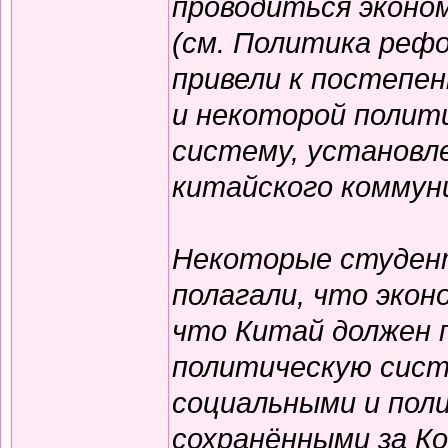
проводиться эконо
(см. Политика реф
привели к постепе
и некоторой полит
систему, установл
китайского коммун
Некоторые студен
полагали, что эко
что Китай должен 
политическую сист
социальными и пол
сохранёнными за К