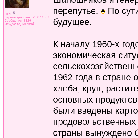
перепутье.
По сут
Пол:
Зарегистрирован: 25.07.2007
будущее.
Сообщения: 8326
Откуда: поДМосквой
К началу 1960-х го
экономическая ситу
сельскохозяйственн
1962 года в стране
хлеба, круп, растит
основных продуктов
были введены карто
продовольственных 
страны вынуждено б