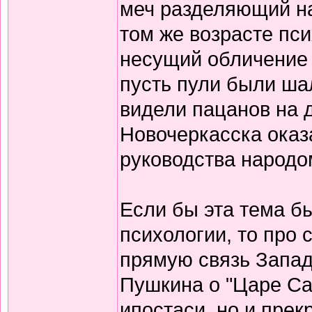
меч разделяющий на
том же возрасте пси
несущий обличение 
пусть пули были ша
видели пацанов на 
Новочеркасска ока
руководства народом
Если бы эта тема б
психологии, то про
прямую связь Запад
Пушкина о "Царе Са
ипостаси, но и пре