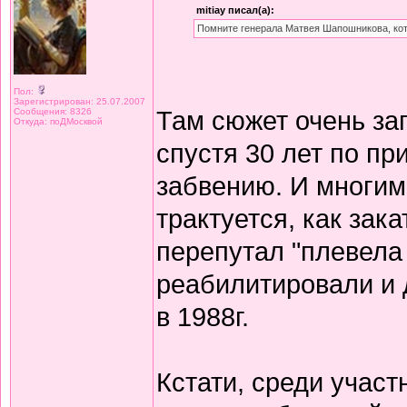
mitiay писал(а):
Помните генерала Матвея Шапошникова, кото
Пол:
Зарегистрирован: 25.07.2007
Там сюжет очень за
Сообщения: 8326
Откуда: поДМосквой
спустя 30 лет по п
забвению. И многим
трактуется, как зак
перепутал "плевела
реабилитировали и 
в 1988г.
Кстати, среди учас