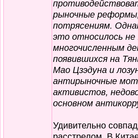
противодействоват
рыночные реформы,
потрясениям. Одна
это относилось не 
многочисленным де
появившихся на Тян
Мао Цзэдуна и лозу
антирыночные моти
активистов, недово
основном антикорр
Удивительно совпад
расстрелом. В Китае