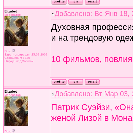
Elizabet
Добавлено: Вс Янв 18, 
Модератор
Духовная профессия
и на трендовую одеж
Пол:
Зарегистрирован: 25.07.2007
10 фильмов, повлия
Сообщения: 8326
Откуда: поДМосквой
Elizabet
Добавлено: Вт Мар 03, 
Модератор
Патрик Суэйзи, «Она
женой Лизой в Монак
Пол: