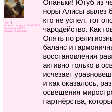
Опаньки! Ютуб из чё
норы Алисы вылез б
кто не успел, тот о
Пол:
Зарегистрирован: 25.07.2007
чародейство. Как го
Сообщения: 8326
Откуда: поДМосквой
Опять по религиозны
баланс и гармоничн
восстановления рав
активно только в ос
исчезает уравновеш
и как оказалось, ра
освещения миростро
партнёрства, которы