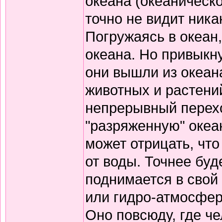
океана (океаническо
точно не видит ника
Погружаясь в океан,
океана. Но привыкну
они вышли из океан
животных и растений
непрерывный перехо
"разряженную" океа
может отрицать, чт
от воды. Точнее буд
поднимается в свой
или гидро-атмосферы
Оно повсюду, где ч