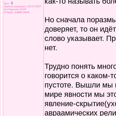
как-то называть бол
Пол:
Зарегистрирован: 25.07.2007
Сообщения: 8326
Откуда: поДМосквой
Но сначала поразмы
доверяет, то он идё
слово указывает. Пр
нет.
Трудно понять многое
говорится о каком-т
пустоте. Вышли мы в
мире явности мы эт
явление-скрытие(ухо
авраамических религ