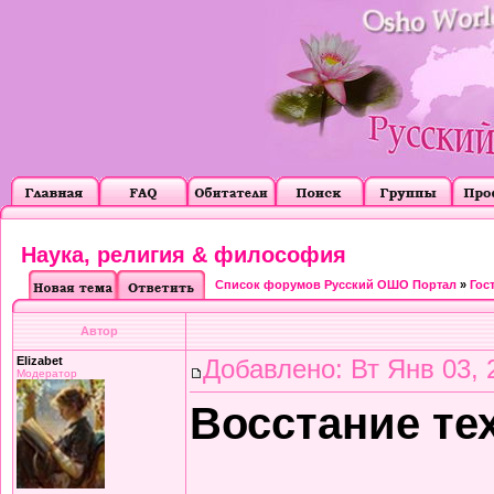
Наука, религия & философия
Список форумов Русский ОШО Портал
»
Гос
Автор
Elizabet
Добавлено: Вт Янв 03, 
Модератор
Восстание т