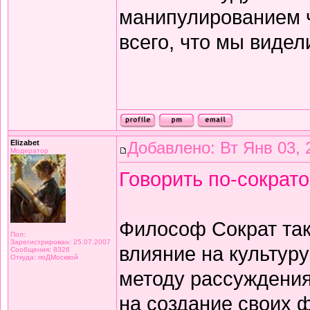
манипулированием че
всего, что мы видел
Elizabet
Добавлено: Вт Янв 03, 
Модератор
Говорить по-сократо
Философ Сократ так 
Пол:
Зарегистрирован: 25.07.2007
влияние на культуру
Сообщения: 8326
Откуда: поДМосквой
методу рассуждения
на создание своих 