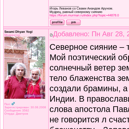
_________________
Игорь Леванов со Свами Анандом Аруном.
Мудрец, равный северному сиянию
https://forum.murman.ru/index.php?topic=44878.0
Swami Dhyan Yogi
Добавлено: Пн Авг 28, 
Модератор
Северное сияние – 
Мой поэтический об
солнечный ветер зе
тело блаженства зе
создали брамины, а
Индии. В православ
Пол:
слова апостола Павл
Зарегистрирован: 30.08.2008
Сообщения: 3592
Откуда: Дмитров
не говорится л счас