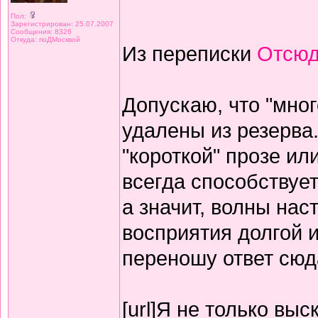
Пол:
Зарегистрирован: 25.07.2007
Сообщения: 8326
Откуда: поДМосквой
Из переписки
Отсюд
Допускаю, что "мно
удалены из резерва.
"короткой" прозе ил
всегда способствуе
а значит, волны на
восприятия долгой и
переношу ответ сюд
[url]Я не только вы