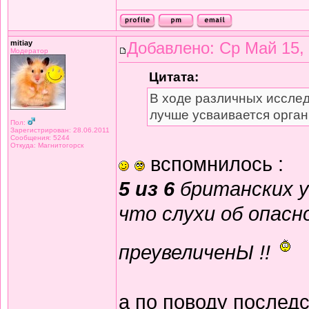
mitiay
Добавлено: Ср Май 15,
Модератор
Цитата:
В ходе различных исслед
лучше усваивается орга
Пол:
Зарегистрирован: 28.06.2011
Сообщения: 5244
Откуда: Магнитогорск
вспомнилось :
5 из 6
британских у
что слухи об опасн
преувеличенЫ !!
а по поводу последс