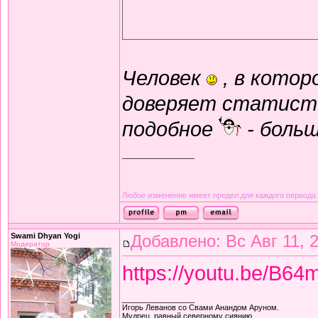
Человек
, в котор
доверяет статист
подобное
- больш
_________________
Любое изменение имеет предел для каждого периода
Swami Dhyan Yogi
Добавлено: Вс Авг 11, 
Модератор
https://youtu.be/B
_________________
Игорь Леванов со Свами Анандом Аруном.
Мудрец, равный северному сиянию