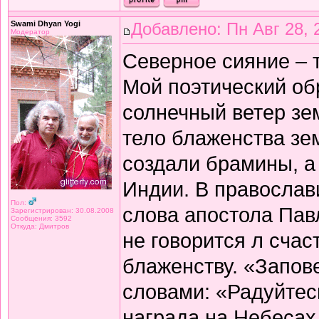
Swami Dhyan Yogi
Добавлено: Пн Авг 28, 
Модератор
Северное сияние – 
Мой поэтический об
солнечный ветер зе
тело блаженства зе
создали брамины, а
Индии. В православ
Пол:
слова апостола Павл
Зарегистрирован: 30.08.2008
Сообщения: 3592
Откуда: Дмитров
не говорится л счас
блаженству. «Запов
словами: «Радуйтес
награда на Небесах 