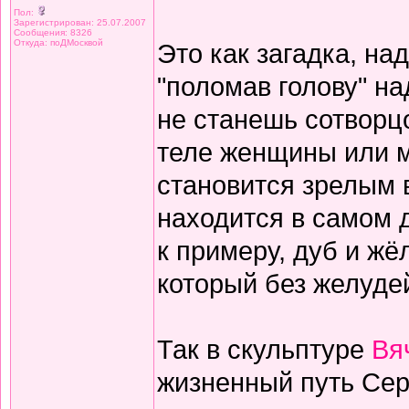
Пол:
Зарегистрирован: 25.07.2007
Сообщения: 8326
Откуда: поДМосквой
Это как загадка, на
"поломав голову" н
не станешь сотворц
теле женщины или м
становится зрелым в
находится в самом д
к примеру, дуб и жёл
который без желудей
Так в скульптуре
Вя
жизненный путь Сер