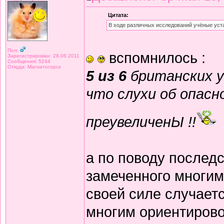
Цитата:
В ходе различных исследований учёные уст
Пол:
вспомнилось :
Зарегистрирован: 28.06.2011
Сообщения: 5244
Откуда: Магнитогорск
5 из 6
британских у
что слухи об опасн
преувеличенЫ !!
а по поводу последс
замеченного многими
своей силе случаетс
многим ориентирово