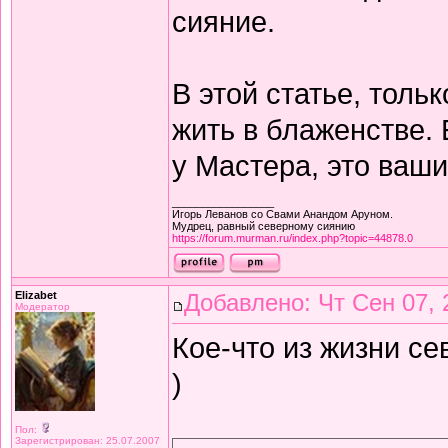
сияние.
В этой статье, толь
жить в блаженстве. 
у Мастера, это ваш
_________________
Игорь Леванов со Свами Анандом Аруном.
Мудрец, равный северному сиянию
https://forum.murman.ru/index.php?topic=44878.0
Elizabet
Добавлено: Чт Сен 07, 
Модератор
Кое-что из жизни се
)
Пол:
Зарегистрирован: 25.07.2007