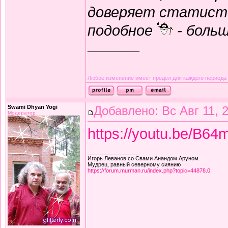
доверяет статист
подобное
- больш
_________________
Любое изменение имеет предел для каждого периода
Swami Dhyan Yogi
Добавлено: Вс Авг 11, 
Модератор
https://youtu.be/B
_________________
Игорь Леванов со Свами Анандом Аруном.
Мудрец, равный северному сиянию
https://forum.murman.ru/index.php?topic=44878.0