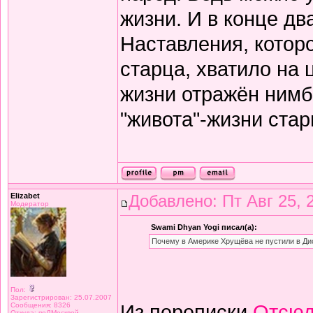
жизни. И в конце дв
Наставления, котор
старца, хватило на 
жизни отражён нимб
"живота"-жизни старц
Elizabet
Добавлено: Пт Авг 25, 
Модератор
Swami Dhyan Yogi писал(а):
Почему в Америке Хрущёва не пустили в Д
Пол:
Зарегистрирован: 25.07.2007
Из переписки
Отсюд
Сообщения: 8326
Откуда: поДМосквой