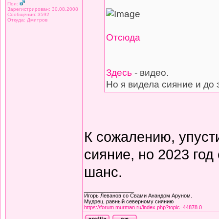
Пол:
Зарегистрирован: 30.08.2008
Сообщения: 3592
Откуда: Дмитров
Отсюда
Здесь
- видео.
Но я видела сияние и до э
К сожалению, упуст
сияние, но 2023 год
шанс.
_________________
Игорь Леванов со Свами Анандом Аруном.
Мудрец, равный северному сиянию
https://forum.murman.ru/index.php?topic=44878.0