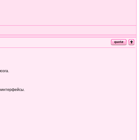
озга.
роинтерфейсы.