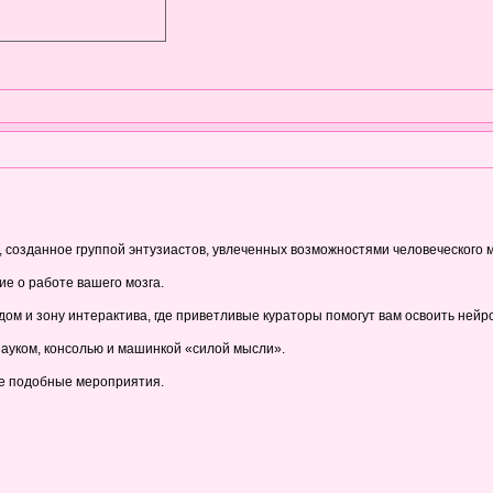
 созданное группой энтузиастов, увлеченных возможностями человеческого м
ие о работе вашего мозга.
дом и зону интерактива, где приветливые кураторы помогут вам освоить ней
ауком, консолью и машинкой «силой мысли».
ие подобные мероприятия.