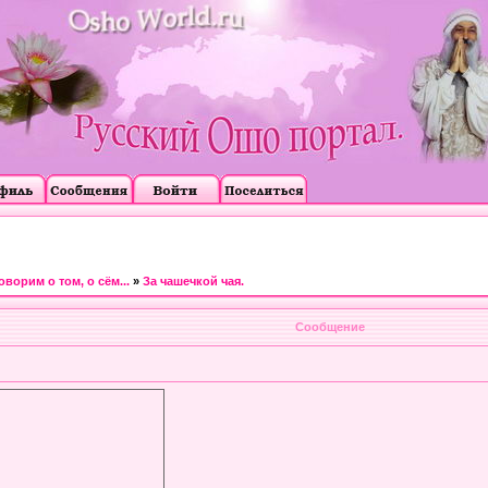
оворим о том, о сём...
»
За чашечкой чая.
Сообщение