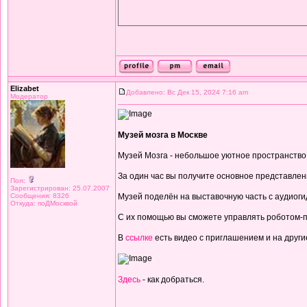
Elizabet
Добавлено: Вс Дек 15, 2024 7:16 am
Модератор
Музей мозга в Москве
Музей Мозга - небольшое уютное пространство,
За один час вы получите основное представлен
Пол:
Зарегистрирован: 25.07.2007
Сообщения: 8326
Музей поделён на выставочную часть с аудиоги
Откуда: поДМосквой
С их помощью вы сможете управлять роботом-п
В
ссылке
есть видео с приглашением и на друг
Здесь
- как добраться.