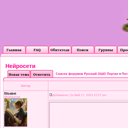
Нейросети
Список форумов Русский ОШО Портал
»
Пог
Автор
Elizabet
Добавлено: Ср Май 17, 2023 12:27 pm
Модератор