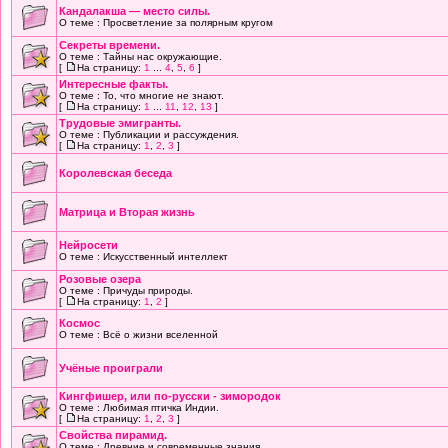
Кандалакша — место силы.
О теме : Просветление за полярным кругом
Секреты времени.
О теме : Тайны нас окружающие.
[
На страницу:
1
...
4
,
5
,
6
]
Интересные факты.
О теме : То, что многие не знают.
[
На страницу:
1
...
11
,
12
,
13
]
Трудовые эмигранты.
О теме : Публикации и рассуждения.
[
На страницу:
1
,
2
,
3
]
Королевская беседа
Матрица и Вторая жизнь
Нейросети
О теме : Искусственный интеллект
Розовые озера
О теме : Причуды природы.
[
На страницу:
1
,
2
]
Космос
О теме : Всё о жизни вселенной
Учёные проиграли
Кингфишер, или по-русски - зимородок
О теме : Любимая птичка Индии.
[
На страницу:
1
,
2
,
3
]
Свойства пирамид.
О теме : Древние и современные знания.