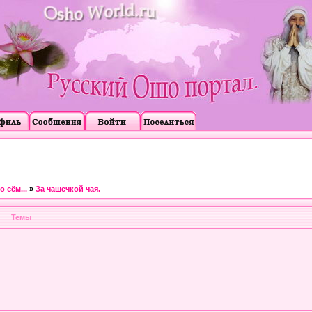
 сём...
»
За чашечкой чая.
Темы