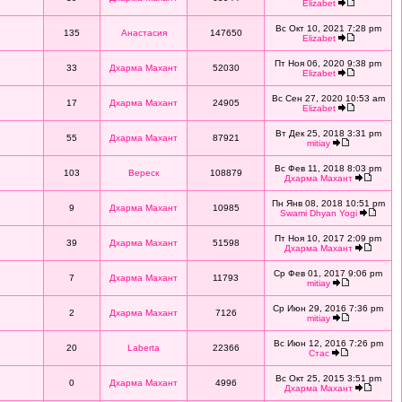
Elizabet
Вс Окт 10, 2021 7:28 pm
135
Анастасия
147650
Elizabet
Пт Ноя 06, 2020 9:38 pm
33
Дхарма Махант
52030
Elizabet
Вс Сен 27, 2020 10:53 am
17
Дхарма Махант
24905
Elizabet
Вт Дек 25, 2018 3:31 pm
55
Дхарма Махант
87921
mitiay
Вс Фев 11, 2018 8:03 pm
103
Вереск
108879
Дхарма Махант
Пн Янв 08, 2018 10:51 pm
9
Дхарма Махант
10985
Swami Dhyan Yogi
Пт Ноя 10, 2017 2:09 pm
39
Дхарма Махант
51598
Дхарма Махант
Ср Фев 01, 2017 9:06 pm
7
Дхарма Махант
11793
mitiay
Ср Июн 29, 2016 7:36 pm
2
Дхарма Махант
7126
mitiay
Вс Июн 12, 2016 7:26 pm
20
Laberta
22366
Стас
Вс Окт 25, 2015 3:51 pm
0
Дхарма Махант
4996
Дхарма Махант