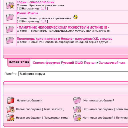
Тории - символ Японии
О теме : Красные ворота мистики.
[
На страницу:
1
,
2
]
Роллс-Ройсы
О теме : Роллс ройсы и их притяжение.
[
На страницу:
1
,
2
]
- ПАМЯТНИК ЧЕЛОВЕЧЕСКОМУ МУЖЕСТВУ И ИСТИНЕ !!! -
О теме : - ПАМЯТНИК ЧЕЛОВЕЧЕСКОМУ МУЖЕСТВУ И ИСТИНЕ !!! -
Проповедь христианства в Непале - нарушение У.К. страны.
О теме : Новый УК Непала за обращение из одной веры в другую...
Список форумов Русский ОШО Портал
»
За чашечкой чая.
Перейти:
Новые сообщения
Нет новых сообщений
Новые сообщения [ Тема закрыта ]
Нет новых сообщений [ Тема зак
Новые сообщения [ Популярная тема ]
Нет новых сообщений [ Популяр