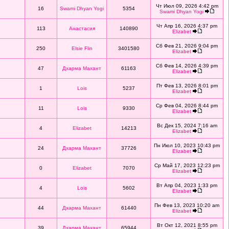
Чт Июл 09, 2026 4:42 pm
16
Swami Dhyan Yogi
5354
Swami Dhyan Yogi
Чт Апр 16, 2026 4:37 pm
113
Анастасия
140890
Elizabet
Сб Фев 21, 2026 9:04 pm
250
Elsie Flin
3401580
Elizabet
Сб Фев 14, 2026 4:39 pm
47
Дхарма Махант
61163
Elizabet
Пт Фев 13, 2026 8:01 pm
1
Lois
5237
Elizabet
Ср Фев 04, 2026 8:44 pm
11
Lois
9330
Elizabet
Вс Дек 15, 2024 7:16 am
4
Elizabet
14213
Elizabet
Пн Июл 10, 2023 10:43 pm
24
Дхарма Махант
37726
Elizabet
Ср Май 17, 2023 12:23 pm
0
Elizabet
7070
Elizabet
Вт Апр 04, 2023 1:33 pm
4
Lois
5602
Elizabet
Пн Фев 13, 2023 10:20 am
44
Дхарма Махант
61440
Elizabet
Вт Окт 12, 2021 8:55 pm
39
Дхарма Махант
65944