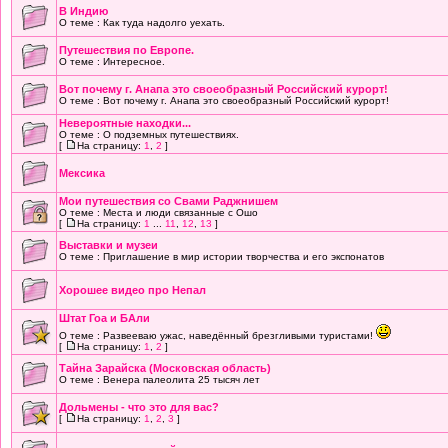
В Индию
О теме : Как туда надолго уехать.
Путешествия по Европе.
О теме : Интересное.
Вот почему г. Анапа это своеобразный Российский курорт!
О теме : Вот почему г. Анапа это своеобразный Российский курорт!
Невероятные находки...
О теме : О подземных путешествиях.
[
На страницу:
1
,
2
]
Мексика
Мои путешествия со Свами Раджнишем
О теме : Места и люди связанные с Ошо
[
На страницу:
1
...
11
,
12
,
13
]
Выставки и музеи
О теме : Приглашение в мир истории творчества и его экспонатов
Хорошее видео про Непал
Штат Гоа и БАли
О теме : Развееваю ужас, наведённый брезгливыми туристами!
[
На страницу:
1
,
2
]
Тайна Зарайска (Московская область)
О теме : Венера палеолита 25 тысяч лет
Дольмены - что это для вас?
[
На страницу:
1
,
2
,
3
]