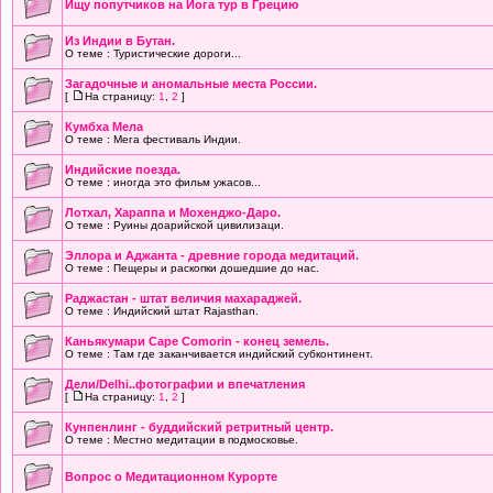
Ищу попутчиков на Йога тур в Грецию
Из Индии в Бутан.
О теме : Туристические дороги...
Загадочные и аномальные места России.
[
На страницу:
1
,
2
]
Кумбха Мела
О теме : Мега фестиваль Индии.
Индийские поезда.
О теме : иногда это фильм ужасов...
Лотхал, Хараппа и Мохенджо-Даро.
О теме : Руины доарийской цивилизаци.
Эллора и Аджанта - древние города медитаций.
О теме : Пещеры и раскопки дошедшие до нас.
Раджастан - штат величия махараджей.
О теме : Индийский штат Rajasthan.
Кaньякумари Cape Comorin - конец земель.
О теме : Там где заканчивается индийский субконтинент.
Дели/Delhi..фотографии и впечатления
[
На страницу:
1
,
2
]
Кунпенлинг - буддийский ретритный центр.
О теме : Местно медитации в подмосковье.
Вопрос о Медитационном Курорте