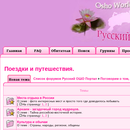
Поездки и путешествия.
Список форумов Русский ОШО Портал
»
Поговорим о том, о
Темы
Места отдыха в России
О теме : фото интересных мест и просто того где доводилось побывать
[
На страницу:
1
,
2
]
Аркаим - загадочный город мудрецов.
О теме : Тайна российско-восточной истории.
[
На страницу:
1
,
2
]
Культура и обычаи
О теме : Страны, народы, региони, общины