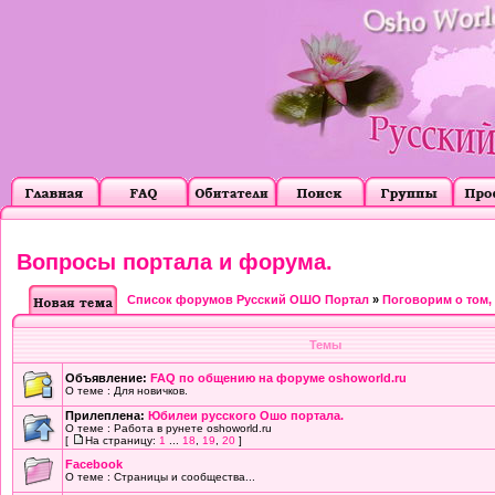
Вопросы портала и форума.
Список форумов Русский ОШО Портал
»
Поговорим о том, о
Темы
Объявление:
FAQ по общению на форуме oshoworld.ru
О теме : Для новичков.
Прилеплена:
Юбилеи русского Ошо портала.
О теме : Работа в рунете oshoworld.ru
[
На страницу:
1
...
18
,
19
,
20
]
Facebook
О теме : Страницы и сообщества...