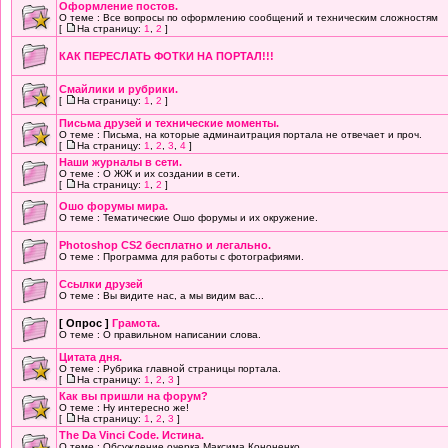
Оформление постов.
О теме : Все вопросы по оформлению сообщений и техническим сложностям
[
На страницу:
1
,
2
]
КАК ПЕРЕСЛАТЬ ФОТКИ НА ПОРТАЛ!!!
Смайлики и рубрики.
[
На страницу:
1
,
2
]
Письма друзей и технические моменты.
О теме : Письма, на которые админаитрация портала не отвечает и проч.
[
На страницу:
1
,
2
,
3
,
4
]
Наши журналы в сети.
О теме : О ЖЖ и их создании в сети.
[
На страницу:
1
,
2
]
Ошо форумы мира.
О теме : Тематические Ошо форумы и их окружение.
Photoshop CS2 бесплатно и легально.
О теме : Программа для работы с фотографиями.
Cсылки друзей
О теме : Вы видите нас, а мы видим вас...
[ Опрос ]
Грамота.
О теме : О правильном написании слова.
Цитата дня.
О теме : Рубрика главной страницы портала.
[
На страницу:
1
,
2
,
3
]
Как вы пришли на форум?
О теме : Ну интересно же!
[
На страницу:
1
,
2
,
3
]
The Da Vinci Code. Истина.
О теме : Обсуждение очерка Максима Кононенко.