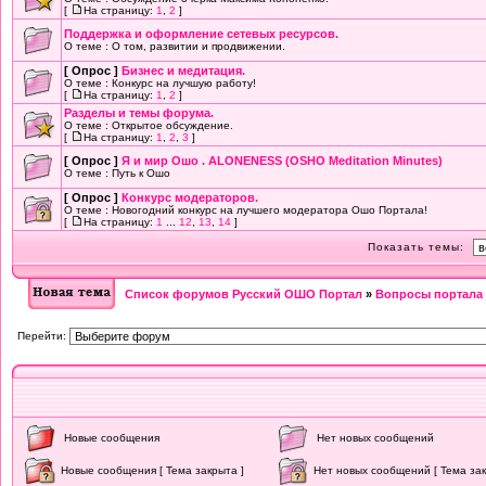
[
На страницу:
1
,
2
]
Поддержка и оформление сетевых ресурсов.
О теме : О том, развитии и продвижении.
[ Опрос ]
Бизнес и медитация.
О теме : Конкурс на лучшую работу!
[
На страницу:
1
,
2
]
Разделы и темы форума.
О теме : Открытое обсуждение.
[
На страницу:
1
,
2
,
3
]
[ Опрос ]
Я и мир Ошо . ALONENESS (OSHO Meditation Minutes)
О теме : Путь к Ошо
[ Опрос ]
Конкурс модераторов.
О теме : Новогодний конкурс на лучшего модератора Ошо Портала!
[
На страницу:
1
...
12
,
13
,
14
]
Показать темы:
Список форумов Русский ОШО Портал
»
Вопросы портала 
Перейти:
Новые сообщения
Нет новых сообщений
Новые сообщения [ Тема закрыта ]
Нет новых сообщений [ Тема зак