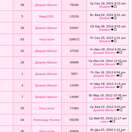
Ср Сен 18, 2024 9:23 am
38
Дхарма Махант
76190
Elizabet
Вс Фев 04, 2024 9:01 am
5
Magic2001
12319
Elizabet
Сб Апр 09, 2016 8:33 am
34
Дхарма Махант
54387
Elizabet
Пт Сен 25, 2015 1:01 pm
63
Анастасия
109072
Elizabet
Чт Июн 26, 2014 9:30 am
22
Дхарма Махант
37532
Дхарма Махант
Ср Июн 04, 2014 12:03 pm
18
Дхарма Махант
46688
Дхарма Махант
Пт Окт 18, 2013 9:04 pm
1
Дхарма Махант
7857
Дхарма Махант
Чт Мар 28, 2013 3:15 am
4
Дхарма Махант
12400
Дхарма Махант
Вс Мар 18, 2012 10:36 am
7
Дхарма Махант
14466
Дхарма Махант
Ср Фев 22, 2012 6:03 pm
55
Анастасия
77384
Дхарма Махант
Ср Май 05, 2010 11:17 am
44
Александр Клыгин
56258
некто
Вс Дек 20, 2009 2:21 pm
30
Анастасия
45806