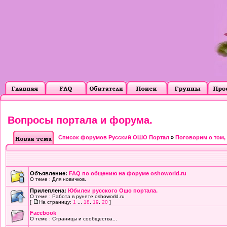
Вопросы портала и форума.
Список форумов Русский ОШО Портал
»
Поговорим о том, о
Объявление:
FAQ по общению на форуме oshoworld.ru
О теме : Для новичков.
Прилеплена:
Юбилеи русского Ошо портала.
О теме : Работа в рунете oshoworld.ru
[
На страницу:
1
...
18
,
19
,
20
]
Facebook
О теме : Страницы и сообщества...