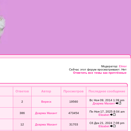
Модератор:
Elmor
Сейчас этот форум просматривают: Нет
Отметить все темы как прочтённые
Ответов
Автор
Просмотров
Последнее сообщение
Вс Ноя 09, 2014 1:39 pm
2
Вереск
19560
Дхарма Махант
Пн Ноя 17, 2025 8:04 am
386
Дхарма Махант
473454
Elizabet
Сб Дек 21, 2024 7:08 pm
12
Дхарма Махант
31703
Elizabet