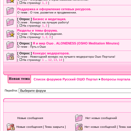
[
На страницу:
1
,
2
]
Поддержка и оформление сетевых ресурсов.
О теме : О том, развитии и продвижении.
[ Опрос ]
Бизнес и медитация.
О теме : Конкурс на лучшую работу!
[
На страницу:
1
,
2
]
Разделы и темы форума.
О теме : Открытое обсуждение.
[
На страницу:
1
,
2
,
3
]
[ Опрос ]
Я и мир Ошо . ALONENESS (OSHO Meditation Minutes)
О теме : Путь к Ошо
[ Опрос ]
Конкурс модераторов.
О теме : Новогодний конкурс на лучшего модератора Ошо Портала!
[
На страницу:
1
...
12
,
13
,
14
]
Список форумов Русский ОШО Портал
»
Вопросы портала 
Перейти:
Новые сообщения
Нет новых сообщений
Новые сообщения [ Тема закрыта ]
Нет новых сообщений [ Тема зак