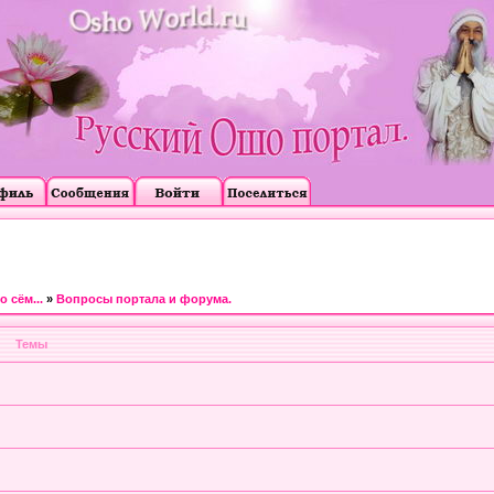
 сём...
»
Вопросы портала и форума.
Темы