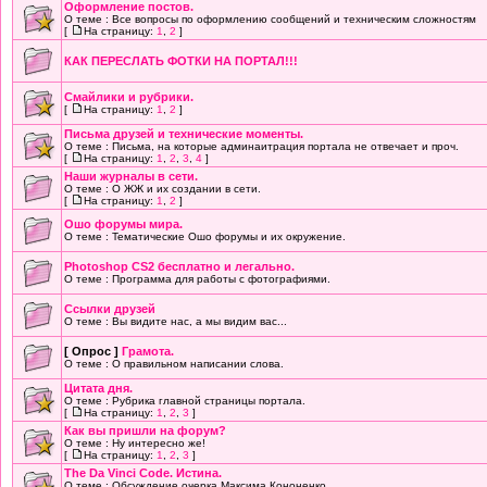
Оформление постов.
О теме : Все вопросы по оформлению сообщений и техническим сложностям
[
На страницу:
1
,
2
]
КАК ПЕРЕСЛАТЬ ФОТКИ НА ПОРТАЛ!!!
Смайлики и рубрики.
[
На страницу:
1
,
2
]
Письма друзей и технические моменты.
О теме : Письма, на которые админаитрация портала не отвечает и проч.
[
На страницу:
1
,
2
,
3
,
4
]
Наши журналы в сети.
О теме : О ЖЖ и их создании в сети.
[
На страницу:
1
,
2
]
Ошо форумы мира.
О теме : Тематические Ошо форумы и их окружение.
Photoshop CS2 бесплатно и легально.
О теме : Программа для работы с фотографиями.
Cсылки друзей
О теме : Вы видите нас, а мы видим вас...
[ Опрос ]
Грамота.
О теме : О правильном написании слова.
Цитата дня.
О теме : Рубрика главной страницы портала.
[
На страницу:
1
,
2
,
3
]
Как вы пришли на форум?
О теме : Ну интересно же!
[
На страницу:
1
,
2
,
3
]
The Da Vinci Code. Истина.
О теме : Обсуждение очерка Максима Кононенко.