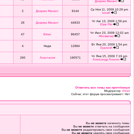
Дхарма Махант
Ср Ноя 11, 2009 10:29 pm
2
Дхарма Махант
9144
lunaK
Чт Авг 13, 2009 1:59 pm
26
Дхарма Махант
44633
Elsie Flin
Чт Июл 23, 2009 12:02 am
47
Elmor
86457
Москвичка
Вт Янв 20, 2009 1:54 pm
4
Ниди
12884
Dyanesh
Чт Янв 15, 2009 7:19 pm
260
Анастасия
190571
Александр Клыгин
Отметить все темы как прочтённые
Модератор:
Elmor
Сейчас этот форум просматривают: Нет
Вы
не можете
начинать темы
Вы
не можете
отвечать на сообщения
Вы
не можете
редактировать свои сообщения
Вы
не можете
удалять свои сообщения