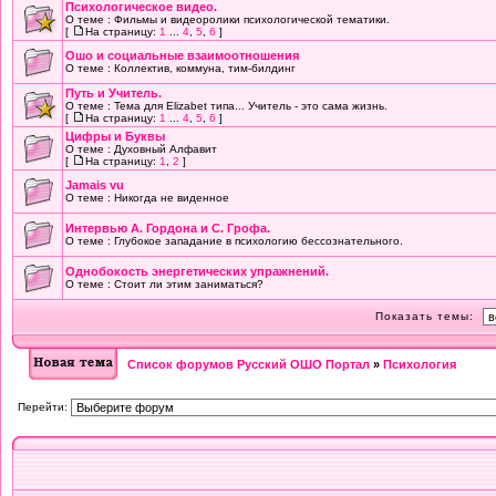
Психологическое видео.
О теме : Фильмы и видеоролики психологической тематики.
[
На страницу:
1
...
4
,
5
,
6
]
Ошо и социальные взаимоотношения
О теме : Коллектив, коммуна, тим-билдинг
Путь и Учитель.
О теме : Тема для Elizabet типа... Учитель - это сама жизнь.
[
На страницу:
1
...
4
,
5
,
6
]
Цифры и Буквы
О теме : Духовный Алфавит
[
На страницу:
1
,
2
]
Jamais vu
О теме : Никогда не виденное
Интервью А. Гордона и С. Грофа.
О теме : Глубокое западание в психологию бессознательного.
Однобокость энергетических упражнений.
О теме : Стоит ли этим заниматься?
Показать темы:
Список форумов Русский ОШО Портал
»
Психология
Перейти: