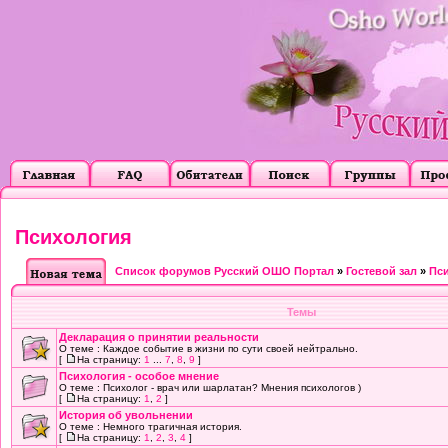
Психология
Список форумов Русский ОШО Портал
»
Гостевой зал
»
Пс
Темы
Декларация о принятии реальности
О теме : Каждое событие в жизни по сути своей нейтрально.
[
На страницу:
1
...
7
,
8
,
9
]
Психология - особое мнение
О теме : Психолог - врач или шарлатан? Мнения психологов )
[
На страницу:
1
,
2
]
История об увольнении
О теме : Немного трагичная история.
[
На страницу:
1
,
2
,
3
,
4
]