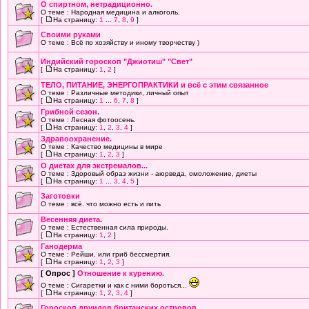
О cпиртном, нетрадиционно.
О теме : Народная медицина и алкоголь.
[
На страницу:
1
...
7
,
8
,
9
]
Своими руками
О теме : Всё по хозяйству и иному творчеству )
Индийский гороскоп "Джиотиш" "Свет"
[
На страницу:
1
,
2
]
ТЕЛО, ПИТАНИЕ, ЭНЕРГОПРАКТИКИ и всё с этим связанное
О теме : Различные методики, личный опыт
[
На страницу:
1
...
6
,
7
,
8
]
Грибной сезон.
О теме : Лесная фотоосень.
[
На страницу:
1
,
2
,
3
,
4
]
Здравоохранение.
О теме : Качество медицины в мире
[
На страницу:
1
,
2
,
3
]
О диетах для экстремалов...
О теме : Здоровый образ жизни - аюрведа, омоложение, диеты
[
На страницу:
1
...
3
,
4
,
5
]
Заготовки
О теме : всё. что можно есть и пить
Весенняя диета.
О теме : Естественная сила природы.
[
На страницу:
1
,
2
]
Ганодерма
О теме : Рейши, или гриб бессмертия.
[
На страницу:
1
,
2
,
3
]
[ Опрос ]
Отношение к курению.
О теме : Сигаретки и как с ними бороться...
[
На страницу:
1
,
2
,
3
,
4
]
Гороскоп друидов британских островов.