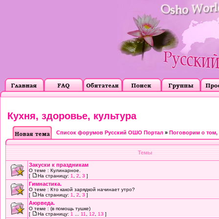
Кухня, здоровье, культура
Список форумов Русский ОШО Портал
»
Поговорим о том, о
Темы
Закуски к праздникам
О теме : Кулинарное.
[
На страницу:
1
,
2
,
3
]
Гимнастика.
О теме : Кто какой зарядкой начинает утро?
[
На страницу:
1
,
2
,
3
]
Аюрведа.
О теме : (в помощь тушке)
[
На страницу:
1
...
11
,
12
,
13
]