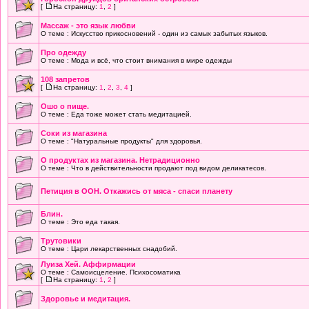
[
На страницу:
1
,
2
]
Массаж - это язык любви
О теме : Искусство прикосновений - один из самых забытых языков.
Про одежду
О теме : Мода и всё, что стоит внимания в мире одежды
108 запретов
[
На страницу:
1
,
2
,
3
,
4
]
Ошо о пище.
О теме : Еда тоже может стать медитацией.
Cоки из магазина
О теме : "Натуральные продукты" для здоровья.
О продуктах из магазина. Нетрадиционно
О теме : Что в действительности продают под видом деликатесов.
Петиция в ООН. Откажись от мяса - спаси планету
Блин.
О теме : Это еда такая.
Трутовики
О теме : Цари лекарственных снадобий.
Луиза Хей. Аффирмации
О теме : Самоисцеление. Психосоматика
[
На страницу:
1
,
2
]
Здоровье и медитация.