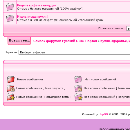
Рецепт кофе из желудей
О теме : Не хуже магазинной "100% арабики"!
Итальянская кухня!
О теме : В чем же секрет феноменальной итальянской кухни!
Показать темы:
Список форумов Русский ОШО Портал
»
Кухня, здоровье, 
Перейти:
Новые сообщения
Нет новых сообщений
Новые сообщения [ Тема закрыта ]
Нет новых сообщений [ Тема зак
Новые сообщения [ Популярная тема ]
Нет новых сообщений [ Популяр
Powered by
phpBB
© 2001, 2002 p
Заблокировано рег