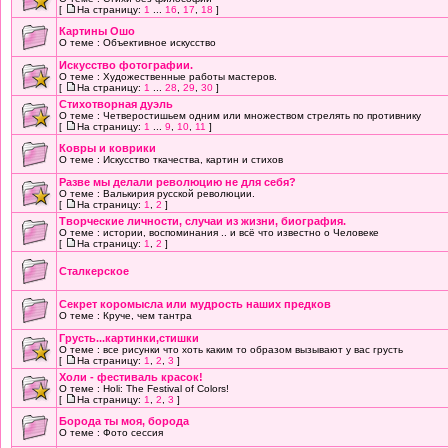
[
На страницу:
1
...
16
,
17
,
18
]
Картины Ошо
О теме : Объективное искусство
Искусство фотографии.
О теме : Художественные работы мастеров.
[
На страницу:
1
...
28
,
29
,
30
]
Стихотворная дуэль
О теме : Четверостишьем одним или множеством стрелять по противнику
[
На страницу:
1
...
9
,
10
,
11
]
Ковры и коврики
О теме : Искусство ткачества, картин и стихов
Разве мы делали революцию не для себя?
О теме : Валькирия русской революции.
[
На страницу:
1
,
2
]
Творческие личности, случаи из жизни, биография.
О теме : истории, воспоминания .. и всё что известно о Человеке
[
На страницу:
1
,
2
]
Сталкерское
Секрет коромысла или мудрость наших предков
О теме : Круче, чем тантра
Грусть...картинки,стишки
О теме : все рисунки что хоть каким то образом вызывают у вас грусть
[
На страницу:
1
,
2
,
3
]
Холи - фестиваль красок!
О теме : Holi: The Festival of Colors!
[
На страницу:
1
,
2
,
3
]
Борода ты моя, борода
О теме : Фото сессия