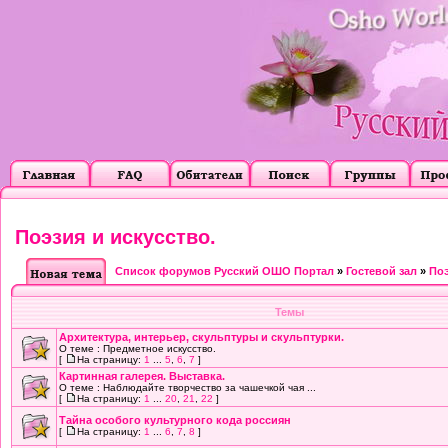
Поэзия и искусство.
Список форумов Русский ОШО Портал
»
Гостевой зал
»
Поэ
Темы
Архитектура, интерьер, скульптуры и скульптурки.
О теме : Предметное искусство.
[
На страницу:
1
...
5
,
6
,
7
]
Картинная галерея. Выставка.
О теме : Наблюдайте творчество за чашечкой чая ...
[
На страницу:
1
...
20
,
21
,
22
]
Тайна особого культурного кода россиян
[
На страницу:
1
...
6
,
7
,
8
]