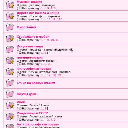
Мужская поэзия
О теме : реактор эволюции
[
На страницу:
1
...
3
,
4
,
5
]
Дорога без начала и конца
О теме : Стихи, фото, картины
[
На страницу:
1
...
10
,
11
,
12
]
Омар Хайям
Сгорающие в любви!
[
На страницу:
1
...
9
,
10
,
11
]
Искусство танца
О теме : Красота и гармония движений.
[
На страницу:
1
,
2
]
интернет-поэзия
О теме : любителям поэзии
[
На страницу:
1
,
2
,
3
]
Философская поэзия.
О теме : Стихи, которые вам нравятся.
[
На страницу:
1
...
17
,
18
,
19
]
Стихи на разных языках
Поэзия дзэн
Инок.
О теме : Поэма 19 века.
[
На страницу:
1
,
2
]
Рождённые в СССР
О теме : Поэзия уходящей эпохи
[
На страницу:
1
...
3
,
4
,
5
]
Антифилософская поэзия
О теме : Стихи без философии