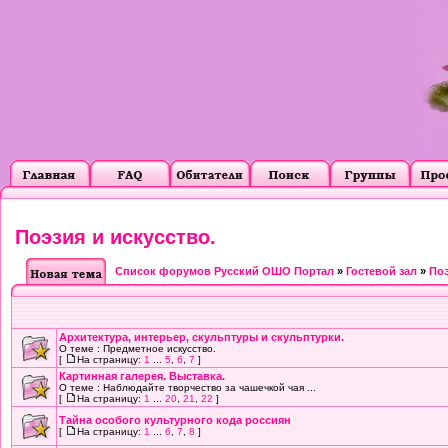
Поэзия и искусство.
Список форумов Русский ОШО Портал
»
Гостевой зал
»
Поэ
Архитектура, интерьер, скульптуры и скульптурки.
О теме : Предметное искусство.
[
На страницу:
1
...
5
,
6
,
7
]
Картинная галерея. Выставка.
О теме : Наблюдайте творчество за чашечкой чая ...
[
На страницу:
1
...
20
,
21
,
22
]
Тайна особого культурного кода россиян
[
На страницу:
1
...
6
,
7
,
8
]