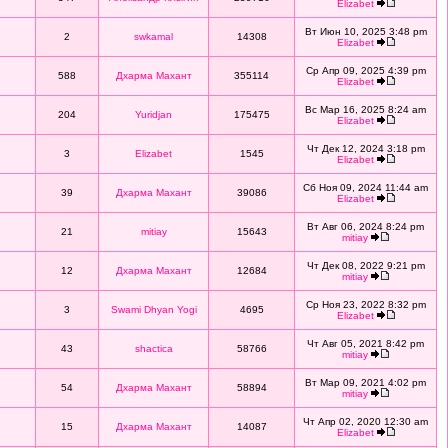
Elizabet
Вт Июн 10, 2025 3:48 pm
2
swkamal
14308
Elizabet
Ср Апр 09, 2025 4:39 pm
588
Дхарма Махант
355114
Elizabet
Вс Мар 16, 2025 8:24 am
204
Yuridjan
175475
Elizabet
Чт Дек 12, 2024 3:18 pm
3
Elizabet
1545
Elizabet
Сб Ноя 09, 2024 11:44 am
39
Дхарма Махант
39086
Elizabet
Вт Авг 06, 2024 8:24 pm
21
mitiay
15643
mitiay
Чт Дек 08, 2022 9:21 pm
12
Дхарма Махант
12684
mitiay
Ср Ноя 23, 2022 8:32 pm
3
Swami Dhyan Yogi
4695
Elizabet
Чт Авг 05, 2021 8:42 pm
43
shactica
58766
mitiay
Вт Мар 09, 2021 4:02 pm
54
Дхарма Махант
58894
mitiay
Чт Апр 02, 2020 12:30 am
15
Дхарма Махант
14087
Elizabet