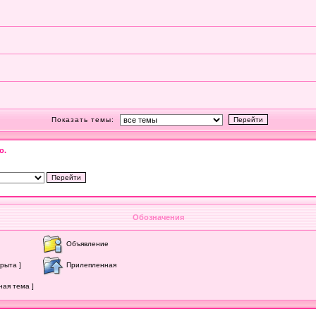
Показать темы:
о.
Обозначения
Объявление
рыта ]
Прилепленная
ная тема ]