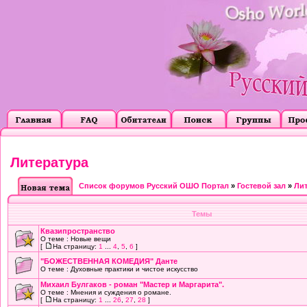
Литература
Список форумов Русский ОШО Портал
»
Гостевой зал
»
Лит
Темы
Квазипространство
О теме : Новые вещи
[
На страницу:
1
...
4
,
5
,
6
]
"БОЖЕСТВЕННАЯ КОМЕДИЯ" Данте
О теме : Духовные практики и чистое искусство
Михаил Булгаков - роман "Мастер и Маргарита".
О теме : Мнения и суждения о романе.
[
На страницу:
1
...
26
,
27
,
28
]