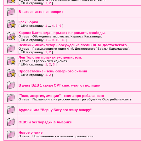
[
На страницу:
1
,
2
]
В такое никто не поверит
Грек Зорба
[
На страницу:
1
...
4
,
5
,
6
]
Карлос Кастанеда – прыжок в пропасть свободы.
О теме : Обсуждение творчества Карлоса Кастанеды.
[
На страницу:
1
...
9
,
10
,
11
]
Великий Инквизитор - обсуждение поэмы Ф. М. Достоевского
О теме : Рассуждения по книге Ф.М. Достоевского "Братья Карамазовы".
[
На страницу:
1
,
2
]
Лев Толстой признан экстремистом.
О теме : О российских идиомах.
[
На страницу:
1
,
2
,
3
]
Просветление - тень северного сияния
[
На страницу:
1
,
2
]
В день ВДВ 1 канал ОРТ спас меня от полиции
"Тело, энергия, эмоции" - книга про ребалансинг
О теме : Первая книга на русском языке про обучение Ошо ребалансингу
Аудиокнига "Верну Богу его жену Ашеру"
ОШО и беспорядки в Америке
Новое учение
О теме : Приближение к пониманию реальности