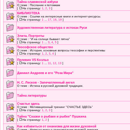
Тайна славянской азбуки
О теме : Послание к потомкам
[
На страницу:
1
,
2
,
3
]
БИБЛИОТЕКА
О теме : Ссылки на интересные книги и интернет-ресурсы.
[
На страницу:
1
...
17
,
18
,
19
]
Художественная литература о истоках Руси
Элита. Портреты
О теме : "И на солнце бывают пятна"
[
На страницу:
1
...
3
,
4
,
5
]
Теософское общество
О теме : История, основные вопросы теософии и перспективы
[
На страницу:
1
,
2
,
3
,
4
]
Пелевин VS Коэльо
[
На страницу:
1
...
11
,
12
,
13
]
Даниил Андреев и его "Роза Мира"
Н. С. Лесков - Запечатленный ангел
О теме : Истина в русской духовной традиции.
Тайна литературы
Счастье здесь
О теме : Мотивационный тренинг "СЧАСТЬЕ ЗДЕСЬ"
[
На страницу:
1
,
2
,
3
]
Тайна "Сказки о рыбаке и рыбке" Пушкина
[
На страницу:
1
,
2
]
Как избавиться от онанизма для жизни духовной
О теме : Написал книгу о трансмутации половой энергии