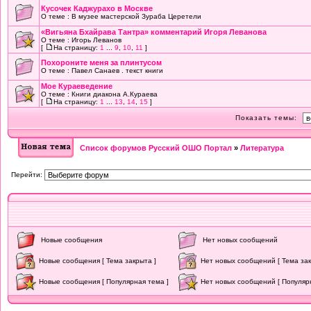
Кусочек Каджурахо в Москве
О теме : В музее мастерской Зураба Церетели
«Вигьяна Бхайрава Тантра» комментарий Игоря Леванова
О теме : Игорь Леванов
[
На страницу:
1
...
9
,
10
,
11
]
Похороните меня за плинтусом
О теме : Павел Санаев . текст книги
Мое Кураеведение
О теме : Книги диакона А.Кураева
[
На страницу:
1
...
13
,
14
,
15
]
Показать темы:
Список форумов Русский ОШО Портал
»
Литература
Перейти:
Новые сообщения
Нет новых сообщений
Новые сообщения [ Тема закрыта ]
Нет новых сообщений [ Тема зак
Новые сообщения [ Популярная тема ]
Нет новых сообщений [ Популяр