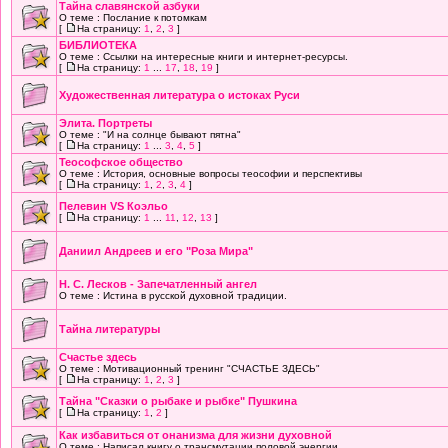
Тайна славянской азбуки
О теме : Послание к потомкам
[
На страницу:
1
,
2
,
3
]
БИБЛИОТЕКА
О теме : Ссылки на интересные книги и интернет-ресурсы.
[
На страницу:
1
...
17
,
18
,
19
]
Художественная литература о истоках Руси
Элита. Портреты
О теме : "И на солнце бывают пятна"
[
На страницу:
1
...
3
,
4
,
5
]
Теософское общество
О теме : История, основные вопросы теософии и перспективы
[
На страницу:
1
,
2
,
3
,
4
]
Пелевин VS Коэльо
[
На страницу:
1
...
11
,
12
,
13
]
Даниил Андреев и его "Роза Мира"
Н. С. Лесков - Запечатленный ангел
О теме : Истина в русской духовной традиции.
Тайна литературы
Счастье здесь
О теме : Мотивационный тренинг "СЧАСТЬЕ ЗДЕСЬ"
[
На страницу:
1
,
2
,
3
]
Тайна "Сказки о рыбаке и рыбке" Пушкина
[
На страницу:
1
,
2
]
Как избавиться от онанизма для жизни духовной
О теме : Написал книгу о трансмутации половой энергии