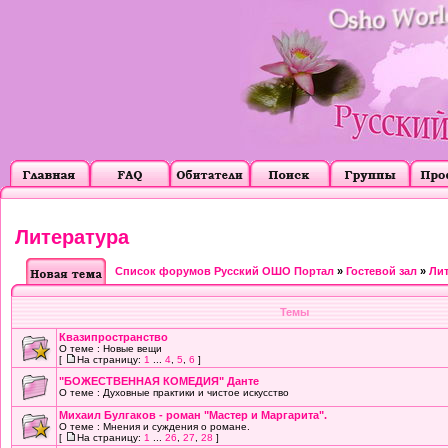
Литература
Список форумов Русский ОШО Портал
»
Гостевой зал
»
Лит
Темы
Квазипространство
О теме : Новые вещи
[
На страницу:
1
...
4
,
5
,
6
]
"БОЖЕСТВЕННАЯ КОМЕДИЯ" Данте
О теме : Духовные практики и чистое искусство
Михаил Булгаков - роман "Мастер и Маргарита".
О теме : Мнения и суждения о романе.
[
На страницу:
1
...
26
,
27
,
28
]