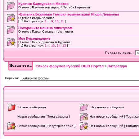
Кусочек Каджурахо в Москве
О теме : В музее мастерской Зураба Церетели
«Вигьяна Бхайрава Тантра» комментарий Игоря Леванова
О теме : Игорь Леванов
[
На страницу:
1
...
9
,
10
,
11
]
Похороните меня за плинтусом
О теме : Павел Санаев . текст книги
Мое Кураеведение
О теме : Книги диакона А.Кураева
[
На страницу:
1
...
13
,
14
,
15
]
Показать темы:
Список форумов Русский ОШО Портал
»
Литература
Перейти:
Новые сообщения
Нет новых сообщений
Новые сообщения [ Тема закрыта ]
Нет новых сообщений [ Тема зак
Новые сообщения [ Популярная тема ]
Нет новых сообщений [ Популяр