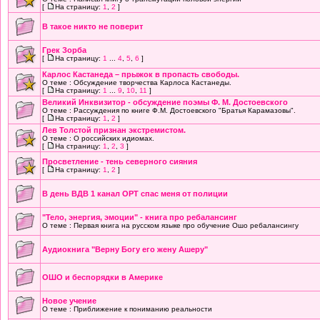
[
На страницу:
1
,
2
]
В такое никто не поверит
Грек Зорба
[
На страницу:
1
...
4
,
5
,
6
]
Карлос Кастанеда – прыжок в пропасть свободы.
О теме : Обсуждение творчества Карлоса Кастанеды.
[
На страницу:
1
...
9
,
10
,
11
]
Великий Инквизитор - обсуждение поэмы Ф. М. Достоевского
О теме : Рассуждения по книге Ф.М. Достоевского "Братья Карамазовы".
[
На страницу:
1
,
2
]
Лев Толстой признан экстремистом.
О теме : О российских идиомах.
[
На страницу:
1
,
2
,
3
]
Просветление - тень северного сияния
[
На страницу:
1
,
2
]
В день ВДВ 1 канал ОРТ спас меня от полиции
"Тело, энергия, эмоции" - книга про ребалансинг
О теме : Первая книга на русском языке про обучение Ошо ребалансингу
Аудиокнига "Верну Богу его жену Ашеру"
ОШО и беспорядки в Америке
Новое учение
О теме : Приближение к пониманию реальности