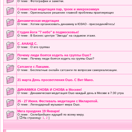
О теме : Фотографии и заметки.
Совместная медитация пар, троек и микрокоммун
О теме : Оригинальное решение главной проблемы практикующих
Динамическая медитация
О теме : Хотим организовать динамику в ЮЗАО - присоединяйтесь!
Студия йоги "7 небо" в подмосковье!
О теме : В Бизнес центре "Звезда" на седьмом этаже.
С. АНАНД С.
О теме : О его группах
Почему люди боятся ходить на группы Ошо?
О теме : Почему люди боятся ходить на группы Ошо?
Сатсанги с Лакшми.
О теме : Бесплатные онлайн сатсанги по вопросам самореализации.
21 марта День просветления Ошо. С Вит Мано.
ДИНАМИКА СНОВА И СНОВА в Москве!
О теме : Динамическая медитация Ошо каждый день в Москве в 7:30 утра
25 - 27 Июня. Фестиваль медитации с Миларепой.
О теме : Легендарный музыкант мира Ошо.
Мега праздник 19 Января!
О теме : Селебрейшен идущий по всему миру.
[
На страницу:
1
,
2
]