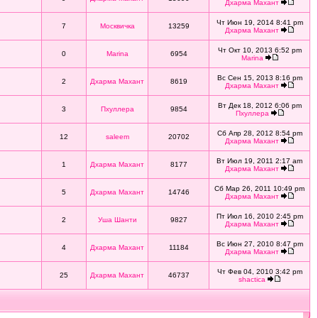
Дхарма Махант
Чт Июн 19, 2014 8:41 pm
7
Москвичка
13259
Дхарма Махант
Чт Окт 10, 2013 6:52 pm
0
Marina
6954
Marina
Вс Сен 15, 2013 8:16 pm
2
Дхарма Махант
8619
Дхарма Махант
Вт Дек 18, 2012 6:06 pm
3
Пхуллера
9854
Пхуллера
Сб Апр 28, 2012 8:54 pm
12
saleem
20702
Дхарма Махант
Вт Июл 19, 2011 2:17 am
1
Дхарма Махант
8177
Дхарма Махант
Сб Мар 26, 2011 10:49 pm
5
Дхарма Махант
14746
Дхарма Махант
Пт Июл 16, 2010 2:45 pm
2
Уша Шанти
9827
Дхарма Махант
Вс Июн 27, 2010 8:47 pm
4
Дхарма Махант
11184
Дхарма Махант
Чт Фев 04, 2010 3:42 pm
25
Дхарма Махант
46737
shactica