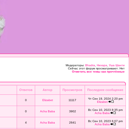
Модераторы:
Bhadra
,
Нихара
,
Уша Шанти
Сейчас этот форум просматривают: Нет
Отметить все темы как прочтённые
Ответов
Автор
Просмотров
Последнее сообщение
Чт Сен 19, 2024 2:20 pm
0
Elizabet
11117
Elizabet
Вс Сен 10, 2023 8:35 pm
0
Acha Baba
3902
Acha Baba
Вс Сен 10, 2023 6:07 pm
4
Acha Baba
2641
Acha Baba