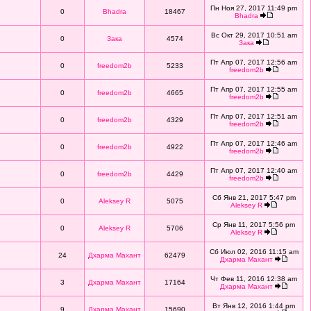
Пн Ноя 27, 2017 11:49 pm
0
Bhadra
18467
Bhadra
Вс Окт 29, 2017 10:51 am
0
Зака
4574
Зака
Пт Апр 07, 2017 12:56 am
0
freedom2b
5233
freedom2b
Пт Апр 07, 2017 12:55 am
0
freedom2b
4665
freedom2b
Пт Апр 07, 2017 12:51 am
0
freedom2b
4329
freedom2b
Пт Апр 07, 2017 12:46 am
0
freedom2b
4922
freedom2b
Пт Апр 07, 2017 12:40 am
0
freedom2b
4429
freedom2b
Сб Янв 21, 2017 5:47 pm
0
Aleksey R
5075
Aleksey R
Ср Янв 11, 2017 5:56 pm
0
Aleksey R
5706
Aleksey R
Сб Июл 02, 2016 11:15 am
24
Дхарма Махант
62479
Дхарма Махант
Чт Фев 11, 2016 12:38 am
3
Дхарма Махант
17164
Дхарма Махант
Вт Янв 12, 2016 1:44 pm
9
Дхарма Махант
15690