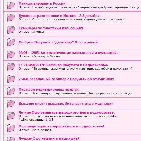
Маниша впервые в России
О теме : Высвобождение травм через Энергетическую Трансформацию танца
Духовные расстановки в Москве - 2-3 декабря
О теме : Системные расстановки как медитация и духовная практика
Семинары по тибетским пульсациям
О теме : анонсы
Ма Прем Васумати - "динозавр" Ошо терапии
29/04 - 12/05. Астрологические расстановки и пульсации.
О теме : Семинар в Москве.
17-21 мая 2017г. Семинар Васумати в Подмосковье.
О теме : "Бесценная жемчужина: истинная природа любви и присутствия".
2 мая, бесплатный вебинар с Васумати об отношениях
Марафон медитационных практик
О теме : Телесноориентированные практики, биоэнергетика и медитация
Дыхание жизни: дыхание, биоэнергетика и медитации
Летние Ошо семинары выходного дня в подмосковье.
О теме : Четвёртый летний медитационный лагерь oshoworld.ru
[
На страницу:
1
,
2
]
Ошо медитации на курорте йоги в подмосковье!
О теме : Йога резорт.
Лучшие Ошо кемпинги наших дней