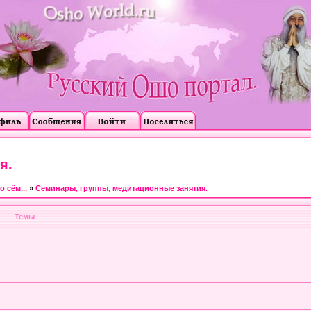
я.
 сём...
»
Семинары, группы, медитационные занятия.
Темы