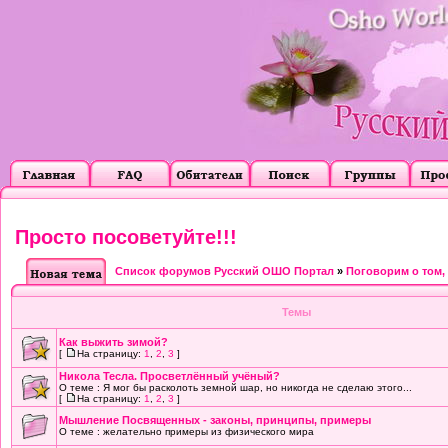
Просто посоветуйте!!!
Список форумов Русский ОШО Портал
»
Поговорим о том, о
Темы
Как выжить зимой?
[
На страницу:
1
,
2
,
3
]
Никола Тесла. Просветлённый учёный?
О теме : Я мог бы расколоть земной шар, но никогда не сделаю этого...
[
На страницу:
1
,
2
,
3
]
Мышление Посвященных - законы, принципы, примеры
О теме : желательно примеры из физического мира