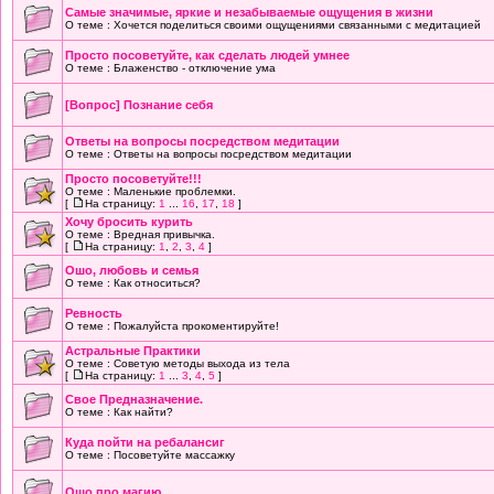
Самые значимые, яркие и незабываемые ощущения в жизни
О теме : Хочется поделиться своими ощущениями связанными с медитацией
Просто посоветуйте, как сделать людей умнее
О теме : Блаженство - отключение ума
[Вопрос] Познание себя
Ответы на вопросы посредством медитации
О теме : Ответы на вопросы посредством медитации
Просто посоветуйте!!!
О теме : Маленькие проблемки.
[
На страницу:
1
...
16
,
17
,
18
]
Хочу бросить курить
О теме : Вредная привычка.
[
На страницу:
1
,
2
,
3
,
4
]
Ошо, любовь и семья
О теме : Как относиться?
Ревность
О теме : Пожалуйста прокоментируйте!
Астральные Практики
О теме : Советую методы выхода из тела
[
На страницу:
1
...
3
,
4
,
5
]
Свое Предназначение.
О теме : Как найти?
Куда пойти на ребалансиг
О теме : Посоветуйте массажку
Ошо про магию...