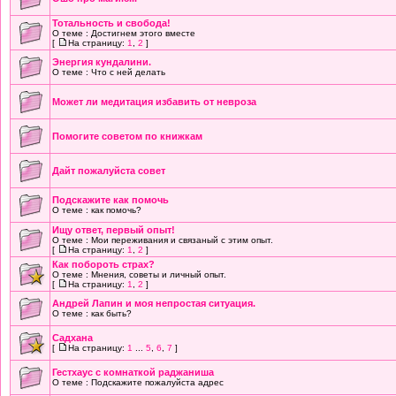
Тотальность и свобода!
О теме : Достигнем этого вместе
[
На страницу:
1
,
2
]
Энергия кундалини.
О теме : Что с ней делать
Может ли медитация избавить от невроза
Помогите советом по книжкам
Дайт пожалуйста совет
Подскажите как помочь
О теме : как помочь?
Ищу ответ, первый опыт!
О теме : Мои переживания и связаный с этим опыт.
[
На страницу:
1
,
2
]
Как побороть страх?
О теме : Мнения, советы и личный опыт.
[
На страницу:
1
,
2
]
Андрей Лапин и моя непростая ситуация.
О теме : как быть?
Садхана
[
На страницу:
1
...
5
,
6
,
7
]
Гестхаус с комнаткой раджаниша
О теме : Подскажите пожалуйста адрес