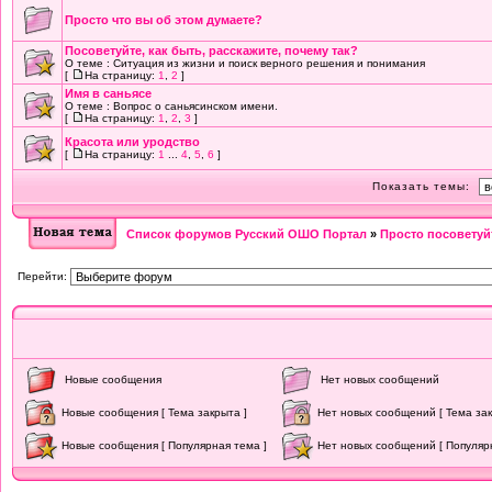
Просто что вы об этом думаете?
Посоветуйте, как быть, расскажите, почему так?
О теме : Ситуация из жизни и поиск верного решения и понимания
[
На страницу:
1
,
2
]
Имя в саньясе
О теме : Вопрос о саньясинском имени.
[
На страницу:
1
,
2
,
3
]
Красота или уродство
[
На страницу:
1
...
4
,
5
,
6
]
Показать темы:
Список форумов Русский ОШО Портал
»
Просто посоветуйт
Перейти:
Новые сообщения
Нет новых сообщений
Новые сообщения [ Тема закрыта ]
Нет новых сообщений [ Тема зак
Новые сообщения [ Популярная тема ]
Нет новых сообщений [ Популяр