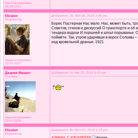
Зарегистрирован:
28.06.2011
Elizabet
Добавлено: Пн Ноя 18, 2019 3:46 pm
Модератор
Борис Пастернак Нас мало. Нас, может быть, тр
Советов, стихов и дискуссий О транспорте и об 
тендера вздохи И поршней и шпал порыванье. С
поймёте. Так, утром ударивши в ворох Соломы –
над кровельной дранью. 1921
Зарегистрирован:
25.07.2007
Дхарма Махант
Добавлено: Чт Авг 22, 2019 8:41 am
Сталкер.
Зарегистрирован:
23.11.2006
Elizabet
Добавлено: Вс Июл 07, 2019 1:13 pm
Модератор
АДМИН, С ЮБИЛЕЕМ!