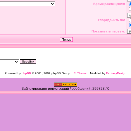
Время размещения:
Упорядочить по:
Показывать первые:
Powered by
phpBB
© 2001, 2002 phpBB Group ::
FI Theme
:: Modded by
FantasyDesign
Заблокировано регистраций / сообщений: 299723 / 0