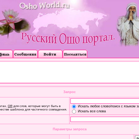
Запрос
атах,
OR
для слов, которые могут быть в
Искать любое слово/поиск с языком з
ачестве шаблона для частичного совпадения.
Искать все слова
Параметры запроса