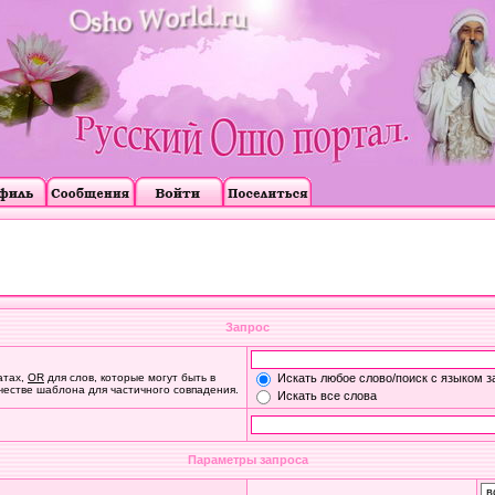
Запрос
атах,
OR
для слов, которые могут быть в
Искать любое слово/поиск с языком з
ачестве шаблона для частичного совпадения.
Искать все слова
Параметры запроса