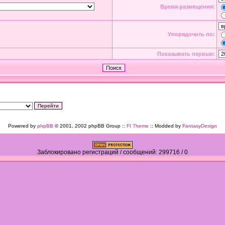
Время размещения:
Упорядочить по:
Показывать первые:
Powered by
phpBB
© 2001, 2002 phpBB Group ::
FI Theme
:: Modded by
FantasyDesign
Заблокировано регистраций / сообщений: 299716 / 0