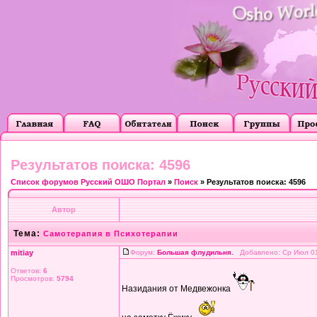
Результатов поиска: 4596
Список форумов Русский ОШО Портал
»
Поиск
» Результатов поиска: 4596
Автор
Тема:
Самотерапия в Психотерапии
mitiay
Форум:
Большая флудильня.
Добавлено: Ср Июл 01
Ответов:
6
Просмотров:
5794
Назидания от Медвежонка