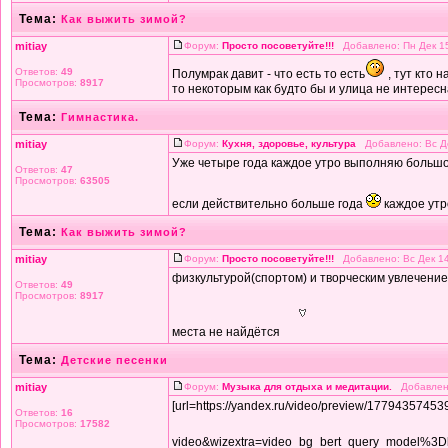
Тема:
Как выжить зимой?
mitiay
Форум:
Просто посоветуйте!!!
Добавлено: Пн Дек 15
Ответов:
49
Полумрак давит - что есть то есть
, тут кто 
Просмотров:
8917
то некоторым как будто бы и улица не интересна,
Тема:
Гимнастика.
mitiay
Форум:
Кухня, здоровье, культура
Добавлено: Вс Де
Уже четыре года каждое утро выполняю большо
Ответов:
47
Просмотров:
63505
если действительно больше года
каждое ут
Тема:
Как выжить зимой?
mitiay
Форум:
Просто посоветуйте!!!
Добавлено: Вс Дек 14
физкультурой(спортом) и творческим увлечением
Ответов:
49
Просмотров:
8917
места не найдётся
Тема:
Детские песенки
mitiay
Форум:
Музыка для отдыха и медитации.
Добавлено
[url=https://yandex.ru/video/preview/1779435745
Ответов:
16
Просмотров:
17582
video&wizextra=video_bg_bert_query_model%3D