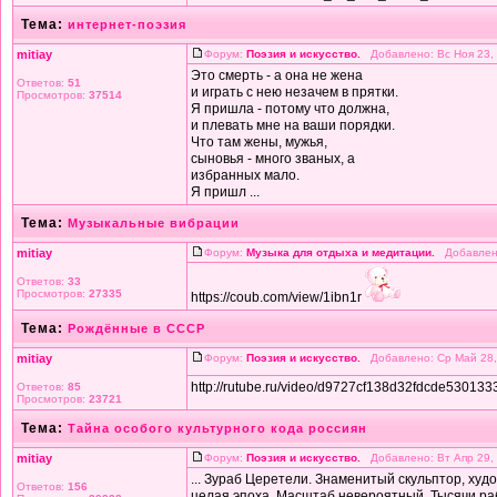
Тема:
интернет-поэзия
mitiay
Форум:
Поэзия и искусство.
Добавлено: Вс Ноя 23,
Это смерть - а она не жена
Ответов:
51
и играть с нею незачем в прятки.
Просмотров:
37514
Я пришла - потому что должна,
и плевать мне на ваши порядки.
Что там жены, мужья,
сыновья - много званых, а
избранных мало.
Я пришл ...
Тема:
Музыкальные вибрации
mitiay
Форум:
Музыка для отдыха и медитации.
Добавлено
Ответов:
33
Просмотров:
27335
https://coub.com/view/1ibn1r
Тема:
Рождённые в СССР
mitiay
Форум:
Поэзия и искусство.
Добавлено: Ср Май 28,
http://rutube.ru/video/d9727cf138d32fdcde53013
Ответов:
85
Просмотров:
23721
Тема:
Тайна особого культурного кода россиян
mitiay
Форум:
Поэзия и искусство.
Добавлено: Вт Апр 29,
... Зураб Церетели. Знаменитый скульптор, худ
Ответов:
156
целая эпоха. Масштаб невероятный. Тысячи раб