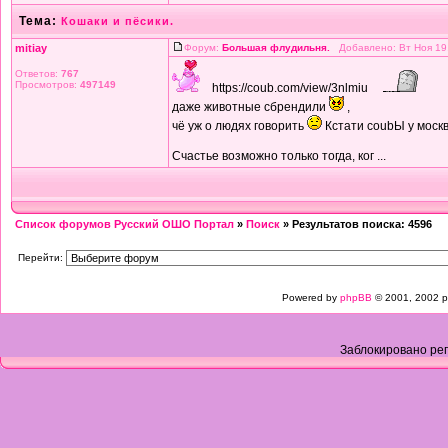
Тема:
Кошаки и пёсики.
mitiay
Форум:
Большая флудильня.
Добавлено: Вт Ноя 19
Ответов:
767
Просмотров:
497149
https://coub.com/view/3nlmiu
даже животные сбрендили
,
чё уж о людях говорить
Кстати coubЫ у моск
Счастье возможно только тогда, ког ...
Список форумов Русский ОШО Портал
»
Поиск
» Результатов поиска: 4596
Перейти:
Powered by
phpBB
© 2001, 2002 p
Заблокировано рег