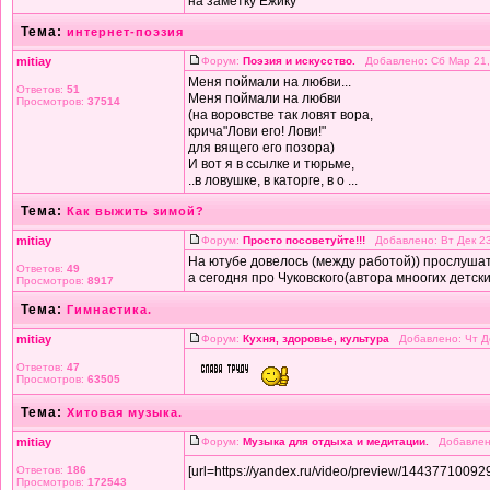
на заметку Ёжику
Тема:
интернет-поэзия
mitiay
Форум:
Поэзия и искусство.
Добавлено: Сб Мар 21,
Меня поймали на любви...
Ответов:
51
Меня поймали на любви
Просмотров:
37514
(на воровстве так ловят вора,
крича"Лови его! Лови!"
для вящего его позора)
И вот я в ссылке и тюрьме,
..в ловушке, в каторге, в о ...
Тема:
Как выжить зимой?
mitiay
Форум:
Просто посоветуйте!!!
Добавлено: Вт Дек 23
На ютубе довелось (между работой)) прослушат
Ответов:
49
а сегодня про Чуковского(автора мноогих детских
Просмотров:
8917
Тема:
Гимнастика.
mitiay
Форум:
Кухня, здоровье, культура
Добавлено: Чт Де
Ответов:
47
Просмотров:
63505
Тема:
Хитовая музыка.
mitiay
Форум:
Музыка для отдыха и медитации.
Добавлено
Ответов:
186
[url=https://yandex.ru/video/preview/14437710
Просмотров:
172543