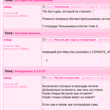
Тема:
История об увольнении
mitiay
Форум:
Психология
Добавлено: Сб Мар 01, 2025 8:
"Но был один, который не стрелял..."
Ответов:
65
Просмотров:
57314
Помните генерала Матвея Шапошникова, который
У площади Тяньаньмэнь в Китае тоже б ...
Тема:
Хитовая музыка.
mitiay
Форум:
Музыка для отдыха и медитации.
Добавлено
Ответов:
186
Просмотров:
172543
Немецкий [url=https://vk.com/video-172050076_
Тема:
Рождённые в СССР
mitiay
Форум:
Поэзия и искусство.
Добавлено: Пн Дек 30,
...
Ответов:
85
Бесконечно позорно в припадке печали
Просмотров:
23721
Добровольно исчезнуть, как тень на стекле.
Разве Новые Встречи уже отсияли?
Разве только собаки живут на земле?
Если сам я угрюм, как голландская сажа
...