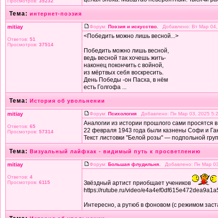
Просмотров:
39232
Тема:
интернет-поэзия
mitiay
Форум:
Поэзия и искусство.
Добавлено: Вт Мар 04,
<Победить можно лишь весной...>
Ответов:
51
Просмотров:
37514
Победить можно лишь весной,
ведь весной так хочешь жить-
наконец покончить с войной,
из мёртвых себя воскресить.
День Победы -он Пасха, в нём
есть Голгофа ...
Тема:
История об увольнении
mitiay
Форум:
Психология
Добавлено: Пн Мар 03, 2025 5:
Аналогии из истории прошлого сами просятся 
Ответов:
65
22 февраля 1943 года были казнены Софи и Га
Просмотров:
57314
Текст листовки "Белой розы" — подпольной групп
Тема:
Визуальный лайфхак - видимый путь к просветлению
mitiay
Форум:
Большая флудильня.
Добавлено: Пн Мар 03
Ответов:
4
Просмотров:
6115
Звёздный артист приобщает учеников
https://rutube.ru/video/e4a4ef0df615e472dea9a1a
Интересно, а рутюб в фоновом (с режимом застав