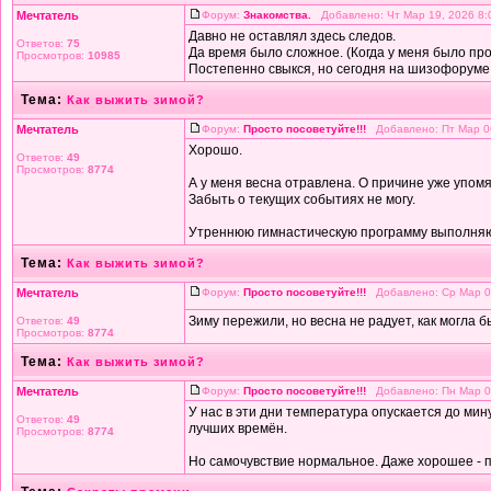
Мечтатель
Форум:
Знакомства.
Добавлено: Чт Мар 19, 2026 8
Давно не оставлял здесь следов.
Ответов:
75
Да время было сложное. (Когда у меня было пр
Просмотров:
10985
Постепенно свыкся, но сегодня на шизофоруме м
Тема:
Как выжить зимой?
Мечтатель
Форум:
Просто посоветуйте!!!
Добавлено: Пт Мар 0
Хорошо.
Ответов:
49
Просмотров:
8774
А у меня весна отравлена. О причине уже упом
Забыть о текущих событиях не могу.
Утреннюю гимнастическую программу выполняю, 
Тема:
Как выжить зимой?
Мечтатель
Форум:
Просто посоветуйте!!!
Добавлено: Ср Мар 0
Зиму пережили, но весна не радует, как могла 
Ответов:
49
Просмотров:
8774
Тема:
Как выжить зимой?
Мечтатель
Форум:
Просто посоветуйте!!!
Добавлено: Пн Мар 0
У нас в эти дни температура опускается до мин
Ответов:
49
лучших времён.
Просмотров:
8774
Но самочувствие нормальное. Даже хорошее - п