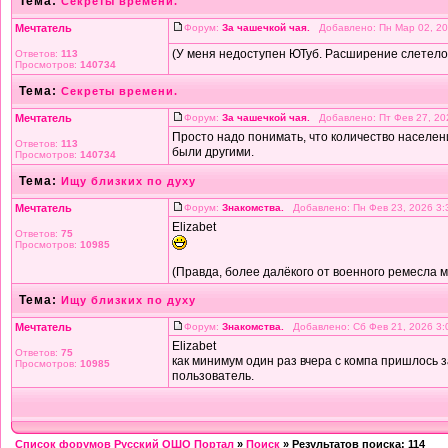
Тема:
Секреты времени.
Мечтатель
Форум:
За чашечкой чая.
Добавлено: Пн Мар 02, 20
(У меня недоступен ЮТуб. Расширение слетело,
Ответов:
113
Просмотров:
140734
Тема:
Секреты времени.
Мечтатель
Форум:
За чашечкой чая.
Добавлено: Пт Фев 27, 20
Просто надо понимать, что количество населен
Ответов:
113
были другими.
Просмотров:
140734
Тема:
Ищу близких по духу
Мечтатель
Форум:
Знакомства.
Добавлено: Пн Фев 23, 2026 3
Elizabet
Ответов:
75
Просмотров:
10985
(Правда, более далёкого от военного ремесла 
Тема:
Ищу близких по духу
Мечтатель
Форум:
Знакомства.
Добавлено: Сб Фев 21, 2026 3
Elizabet
Ответов:
75
как минимум один раз вчера с компа пришлось з
Просмотров:
10985
пользователь.
Список форумов Русский ОШО Портал
»
Поиск
» Результатов поиска: 114