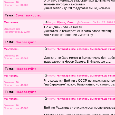
Я знаю о снегопаде в Москве (моя дочь ныне жив
Ответов:
16
никаких погодных аномалий.
Просмотров:
33636
Днём тепло - до 20 градусов и выше, ночью н ...
Тема:
Сочапыжность.
Мечтатель
Форум:
Шутки, Юмор.
Добавлено: Пн Апр 27, 2026 
Но 40 дней - это не месяц.
Ответов:
337
Достаточно всмотреться в само слово "месяц". Э
Просмотров:
236278
что? какое отношение имеет к лу ...
Тема:
Посоветуйте
Мечтатель
Форум:
Читал(а) книги, хотелось бы побольше узнат
Ответов:
36
Для кого-то Ошо может и был великим бунтарём,
Просмотров:
45069
называется в Новом Завете. В Индии, где ц ...
Тема:
Посоветуйте
Мечтатель
Форум:
Читал(а) книги, хотелось бы побольше узнат
Что касается Библии в СССР, не знаю, насколь
Ответов:
36
"на барахолке" можно было найти, но стоило зап
Просмотров:
45069
Тема:
Посоветуйте
Мечтатель
Форум:
Читал(а) книги, хотелось бы побольше узнат
Ответов:
36
Библия Раджниша - это дискурсы после возвра
Просмотров:
45069