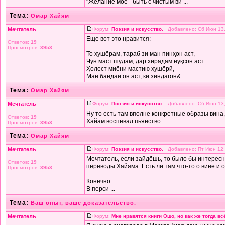
"Желание моё - быть с чистым ви ...
Тема:
Омар Хайям
Мечтатель
Форум:
Поэзия и искусство.
Добавлено: Сб Июн 13,
Еще вот это нравится:
Ответов:
19
Просмотров:
3953
То ҳушёрам, тараб зи ман пинҳон аст,
Чун маст шудам, дар хирадам нуқсон аст.
Ҳолест миёни мастию ҳушёрӣ,
Ман бандаи он аст, ки зиндагон& ...
Тема:
Омар Хайям
Мечтатель
Форум:
Поэзия и искусство.
Добавлено: Сб Июн 13,
Ну то есть там вполне конкретные образы вина, 
Ответов:
19
Хайам воспевал пьянство.
Просмотров:
3953
Тема:
Омар Хайям
Мечтатель
Форум:
Поэзия и искусство.
Добавлено: Пт Июн 12,
Мечтатель, если зайдёшь, то было бы интересн
Ответов:
19
переводы Хайяма. Есть ли там что-то о вине и 
Просмотров:
3953
Конечно.
В перси ...
Тема:
Ваш опыт, ваше доказательство.
Мечтатель
Форум:
Мне нравятся книги Ошо, но как же тогда в