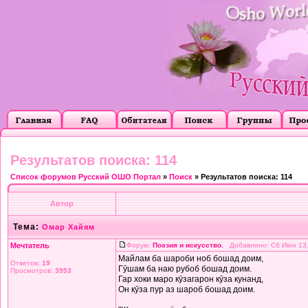
Результатов поиска: 114
Список форумов Русский ОШО Портал
»
Поиск
» Результатов поиска: 114
Автор
Тема:
Омар Хайям
Мечтатель
Форум:
Поэзия и искусство.
Добавлено: Сб Июн 13,
Майлам ба шароби ноб бошад доим,
Ответов:
19
Гӯшам ба наю рубоб бошад доим.
Просмотров:
3953
Гар хоки маро кӯзагарон кӯза кунанд,
Он кӯза пур аз шароб бошад доим.