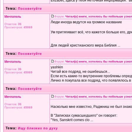
Elizabet, здесь у тебя неточная информация. "Би
Тема:
Посоветуйте
Мечтатель
Форум:
Читал(а) книги, хотелось бы побольше узнат
Люди иногда ведутся на громкое название
Ответов:
36
Просмотров:
45069
Ум притягивает всё, что кажется больше его, др
Для людей христианского мира Библия ...
Тема:
Посоветуйте
Мечтатель
Форум:
Читал(а) книги, хотелось бы побольше узнат
yashkin
Ответов:
36
Читай все подряд, не ошибешься...
Просмотров:
45069
Если есть какие-то внутренние проблемы опред
Лично я покупала все подряд, что появлялось в м
Тема:
Посоветуйте
Мечтатель
Форум:
Читал(а) книги, хотелось бы побольше узнат
Ответов:
36
Насколько мне известно, Раджниш не был знако
Просмотров:
45069
В "Записках сумасшедшего" он говорит:
"Yes, Sanskrit comes clo ...
Тема:
Ищу близких по духу