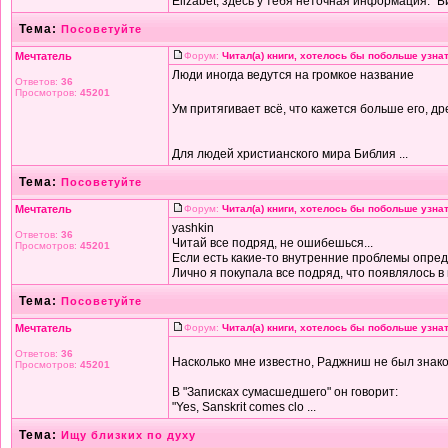
Elizabet, здесь у тебя неточная информация. "Би
Тема:
Посоветуйте
Мечтатель
Форум:
Читал(а) книги, хотелось бы побольше узнат
Люди иногда ведутся на громкое название
Ответов:
36
Просмотров:
45201
Ум притягивает всё, что кажется больше его, др
Для людей христианского мира Библия ...
Тема:
Посоветуйте
Мечтатель
Форум:
Читал(а) книги, хотелось бы побольше узнат
yashkin
Ответов:
36
Читай все подряд, не ошибешься...
Просмотров:
45201
Если есть какие-то внутренние проблемы опред
Лично я покупала все подряд, что появлялось в м
Тема:
Посоветуйте
Мечтатель
Форум:
Читал(а) книги, хотелось бы побольше узнат
Ответов:
36
Насколько мне известно, Раджниш не был знако
Просмотров:
45201
В "Записках сумасшедшего" он говорит:
"Yes, Sanskrit comes clo ...
Тема:
Ищу близких по духу