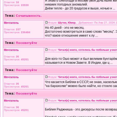
Я знаю о снегопаде в Москве (моя дочь ныне жив
Ответов:
16
никаких погодных аномалий.
Просмотров:
33930
Днём тепло - до 20 градусов и выше, ночью н ...
Тема:
Сочапыжность.
Мечтатель
Форум:
Шутки, Юмор.
Добавлено: Пн Апр 27, 2026 
Но 40 дней - это не месяц.
Ответов:
337
Достаточно всмотреться в само слово "месяц". Э
Просмотров:
236484
что? какое отношение имеет к лу ...
Тема:
Посоветуйте
Мечтатель
Форум:
Читал(а) книги, хотелось бы побольше узнат
Ответов:
36
Для кого-то Ошо может и был великим бунтарём,
Просмотров:
45201
называется в Новом Завете. В Индии, где ц ...
Тема:
Посоветуйте
Мечтатель
Форум:
Читал(а) книги, хотелось бы побольше узнат
Что касается Библии в СССР, не знаю, насколь
Ответов:
36
"на барахолке" можно было найти, но стоило зап
Просмотров:
45201
Тема:
Посоветуйте
Мечтатель
Форум:
Читал(а) книги, хотелось бы побольше узнат
Ответов:
36
Библия Раджниша - это дискурсы после возвра
Просмотров:
45201