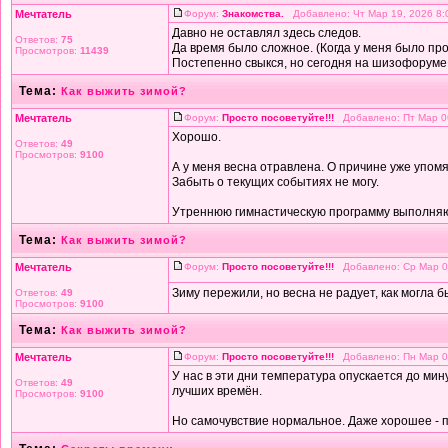
Мечтатель
Форум:
Знакомства.
Добавлено: Чт Мар 19, 2026 8
Давно не оставлял здесь следов.
Ответов:
75
Да время было сложное. (Когда у меня было пр
Просмотров:
11439
Постепенно свыкся, но сегодня на шизофоруме м
Тема:
Как выжить зимой?
Мечтатель
Форум:
Просто посоветуйте!!!
Добавлено: Пт Мар 0
Хорошо.
Ответов:
49
Просмотров:
9100
А у меня весна отравлена. О причине уже упом
Забыть о текущих событиях не могу.
Утреннюю гимнастическую программу выполняю, 
Тема:
Как выжить зимой?
Мечтатель
Форум:
Просто посоветуйте!!!
Добавлено: Ср Мар 0
Зиму пережили, но весна не радует, как могла 
Ответов:
49
Просмотров:
9100
Тема:
Как выжить зимой?
Мечтатель
Форум:
Просто посоветуйте!!!
Добавлено: Пн Мар 0
У нас в эти дни температура опускается до мин
Ответов:
49
лучших времён.
Просмотров:
9100
Но самочувствие нормальное. Даже хорошее - п