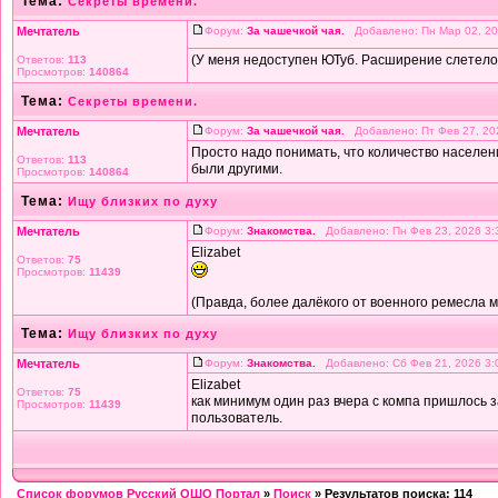
Тема:
Секреты времени.
Мечтатель
Форум:
За чашечкой чая.
Добавлено: Пн Мар 02, 20
(У меня недоступен ЮТуб. Расширение слетело,
Ответов:
113
Просмотров:
140864
Тема:
Секреты времени.
Мечтатель
Форум:
За чашечкой чая.
Добавлено: Пт Фев 27, 20
Просто надо понимать, что количество населен
Ответов:
113
были другими.
Просмотров:
140864
Тема:
Ищу близких по духу
Мечтатель
Форум:
Знакомства.
Добавлено: Пн Фев 23, 2026 3
Elizabet
Ответов:
75
Просмотров:
11439
(Правда, более далёкого от военного ремесла 
Тема:
Ищу близких по духу
Мечтатель
Форум:
Знакомства.
Добавлено: Сб Фев 21, 2026 3
Elizabet
Ответов:
75
как минимум один раз вчера с компа пришлось з
Просмотров:
11439
пользователь.
Список форумов Русский ОШО Портал
»
Поиск
» Результатов поиска: 114