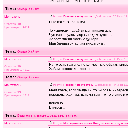
"Желание моё - быть с чистым ви ...
Тема:
Омар Хайям
Мечтатель
Форум:
Поэзия и искусство.
Добавлено: Сб Июн 13,
Еще вот это нравится:
Ответов:
19
Просмотров:
4012
То ҳушёрам, тараб зи ман пинҳон аст,
Чун маст шудам, дар хирадам нуқсон аст.
Ҳолест миёни мастию ҳушёрӣ,
Ман бандаи он аст, ки зиндагон& ...
Тема:
Омар Хайям
Мечтатель
Форум:
Поэзия и искусство.
Добавлено: Сб Июн 13,
Ну то есть там вполне конкретные образы вина, 
Ответов:
19
Хайам воспевал пьянство.
Просмотров:
4012
Тема:
Омар Хайям
Мечтатель
Форум:
Поэзия и искусство.
Добавлено: Пт Июн 12,
Мечтатель, если зайдёшь, то было бы интересн
Ответов:
19
переводы Хайяма. Есть ли там что-то о вине и 
Просмотров:
4012
Конечно.
В перси ...
Тема:
Ваш опыт, ваше доказательство.
Мечтатель
Форум:
Мне нравятся книги Ошо, но как же тогда в