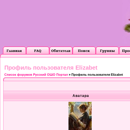
Профиль пользователя Elizabet
Список форумов Русский ОШО Портал
» Профиль пользователя Elizabet
Аватара