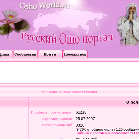
Профиль пользователя Elizabet
О пол
61228
Профиль просмотрели:
25.07.2007
Зарегистрирован:
Всего сообщений:
8326
[9.33% от общего числа / 1.20 сообщени
Найти все сообщения пользователя Eliz