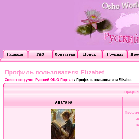
Профиль пользователя Elizabet
Список форумов Русский ОШО Портал
» Профиль пользователя Elizabet
Профиль
Аватара
Профил
З
В