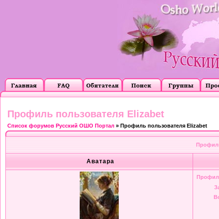
Профиль пользователя Elizabet
Список форумов Русский ОШО Портал
» Профиль пользователя Elizabet
Профиль
Аватара
Профил
З
В