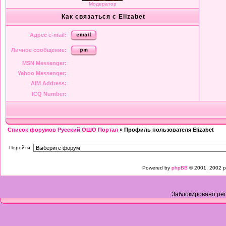
Модератор
Как связаться с Elizabet
Адрес e-mail:
Личное сообщение:
MSN Messenger:
Yahoo Messenger:
AIM Address:
ICQ Number:
Список форумов Русский ОШО Портал
» Профиль пользователя Elizabet
Перейти:
Powered by
phpBB
© 2001, 2002 p
Заблокировано рег