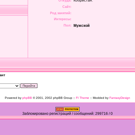
Кобристан.
Откуда:
Сайт:
Род занятий:
Интересы:
Пол:
Мужской
ант
Powered by
phpBB
© 2001, 2002 phpBB Group ::
FI Theme
:: Modded by
FantasyDesign
Заблокировано регистраций / сообщений: 299716 / 0