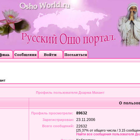
ант
Профиль пользователя Дхарма Махант
О пользо
89632
Профиль просмотрели:
23.11.2006
Зарегистрирован:
Всего сообщений:
22632
[25.37% от общего числа / 3.15 сообщен
Найти все сообщения пользователя Дх