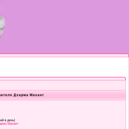
вателе Дхарма Махант
ий в день]
арма Махант