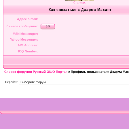
Сталкер.
Как связаться с Дхарма Махант
Адрес e-mail:
Личное сообщение:
MSN Messenger:
Yahoo Messenger:
AIM Address:
ICQ Number:
Список форумов Русский ОШО Портал
» Профиль пользователя Дхарма Мах
Перейти: