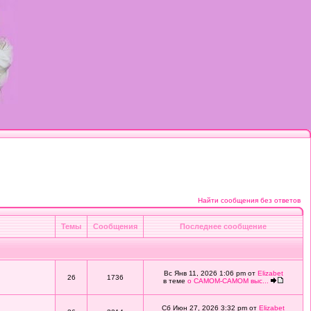
Найти сообщения без ответов
Темы
Сообщения
Последнее сообщение
Вс Янв 11, 2026 1:06 pm от
Elizabet
26
1736
в теме
о САМОМ-САМОМ выс...
Сб Июн 27, 2026 3:32 pm от
Elizabet