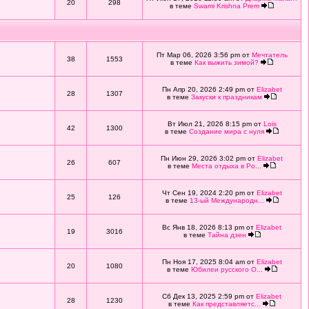
20
298
в теме
Swami Krishna Prem
Пт Мар 06, 2026 3:56 pm от
Мечтатель
38
1553
в теме
Как выжить зимой?
Пн Апр 20, 2026 2:49 pm от
Elizabet
28
1307
в теме
Закуски к праздникам
Вт Июл 21, 2026 8:15 pm от
Lois
42
1300
в теме
Создание мира с нуля
Пн Июн 29, 2026 3:02 pm от
Elizabet
26
607
в теме
Места отдыха в Ро...
Чт Сен 19, 2024 2:20 pm от
Elizabet
25
126
в теме
13-ый Международн...
Вс Янв 18, 2026 8:13 pm от
Elizabet
19
3016
в теме
Тайна дзен
Пн Ноя 17, 2025 8:04 am от
Elizabet
20
1080
в теме
Юбилеи русского О...
Сб Дек 13, 2025 2:59 pm от
Elizabet
28
1230
в теме
Как представляетс...