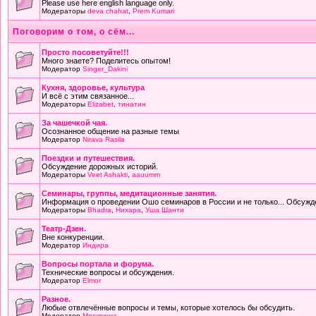
Please use here english language only.
Модераторы
deva chahat
,
Prem Kumari
Поговорим о том, о сём...
Просто посоветуйте!!!
Много знаете? Поделитесь опытом!
Модератор
Singer_Dakini
Кухня, здоровье, культура
И всё с этим связанное...
Модераторы
Elizabet
,
тинатин
За чашечкой чая.
Осознанное общение на разные темы
Модератор
Nirava Rasila
Поездки и путешествия.
Обсуждение дорожных историй.
Модераторы
Veet Ashakti
,
aauumm
Семинары, группы, медитационные занятия.
Информация о проведении Ошо семинаров в России и не только... Обсужд
Модераторы
Bhadra
,
Нихара
,
Уша Шанти
Театр-Дзен.
Вне конкуренции.
Модератор
Индира
Вопросы портала и форума.
Технические вопросы и обсуждения.
Модератор
Elmor
Разное.
Любые отвлечённые вопросы и темы, которые хотелось бы обсудить.
Модератор
Москвичка