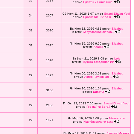
36
3214
в теме
Цитаты из книг Ошо.
Сб Июл 11, 2026 1:07 am от
Swami Dhyan Yogi
34
2067
в теме
Просветление за п...
Вс Июл 12, 2026 4:31 pm от
Elizabet
39
3036
в теме
Безусловная любовь.
Пн Июн 15, 2026 6:50 pm от
Elizabet
31
2015
в теме
Асаны
Вт Июл 21, 2026 8:08 pm от
Lois
36
1578
в теме
Музыка созданная ИИ
Пн Июл 06, 2026 3:08 pm от
Elizabet
29
1397
в теме
Актёр - духовная ...
Чт Июл 16, 2026 1:04 pm от
Elizabet
38
3136
в теме
Цитаты
Пт Окт 13, 2023 7:56 am от
Swami Dhyan Yogi
29
2486
в теме
Где найти Бога?
Чт Мар 19, 2026 8:08 pm от
Мечтатель
29
1091
в теме
Ищу близких по духу
Пт Июн 17, 2016 11:59 am от
Дхарма Махант