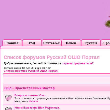
Список форумов Русский ОШО Портал
Добро пожаловать, Гость! Не хотите ли
зарегистрироваться?
Текущее время Сб Авг 08, 2026 6:17 am
Список форумов Русский ОШО Портал
Ошо - Просветлённый Мастер
Вопросы о жизни Ошо
То, что кажется трудным для понимания в биографии и жизни Бхагавана Ш
Модератор
Индира
Книги Бхагавана Шри Раджниша.