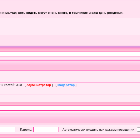
0 и гостей: 310 [
Администратор
] [
Модератор
]
Пароль:
Автоматически входить при каждом посещении