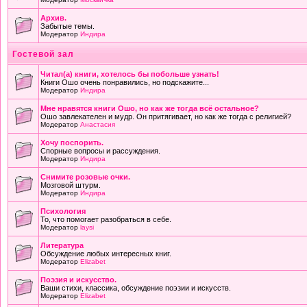
Архив.
Забытые темы.
Модератор
Индира
Гостевой зал
Читал(а) книги, хотелось бы побольше узнать!
Книги Ошо очень понравились, но подскажите...
Модератор
Индира
Мне нравятся книги Ошо, но как же тогда всё остальное?
Ошо завлекателен и мудр. Он притягивает, но как же тогда с религией?
Модератор
Анастасия
Хочу поспорить.
Спорные вопросы и рассуждения.
Модератор
Индира
Снимите розовые очки.
Мозговой штурм.
Модератор
Индира
Психология
То, что помогает разобраться в себе.
Модератор
laysi
Литература
Обсуждение любых интересных книг.
Модератор
Elizabet
Поэзия и искусство.
Ваши стихи, классика, обсуждение поэзии и искусств.
Модератор
Elizabet