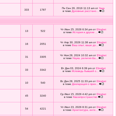
Пн Сен 26, 2016 11:13 am от
Зака
333
1787
в теме
Духовные расстано...
Чт Июн 25, 2026 6:34 pm от
Elizabet
13
522
в теме
История и другие ...
Чт Апр 30, 2026 11:38 am от
Elizabet
16
2051
в теме
Ваш опыт, ваше до...
Чт Ноя 28, 2024 10:32 am от
Elizabet
31
3305
в теме
Наука, религия &a...
Вт Дек 03, 2024 6:39 pm от
Elizabet
33
3342
в теме
Исповедь бывшей о...
Вс Дек 28, 2025 11:33 pm от
Elizabet
10
540
в теме
Декларация о прин...
Ср Июл 15, 2026 4:42 pm от
Elizabet
45
3240
в теме
Квазипространство
Чт Июл 23, 2026 8:31 pm от
Elizabet
54
4221
в теме
Архитектура, инте...