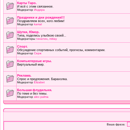
Карты Таро.
И всё с этим связанное.
Модератор
Индира
Праздники и дни рождения!!!
Поздравляем всех, кого любим!
Модератор
kamal
Шутки, Юмор.
Типа, поделись улыбкою своей...
Модераторы
тинатин
,
mitiay
Cпорт.
Обсуждение спортивных событий, прогнозы, комментарии.
Модератор
Серж
Компьютерные игры.
Виртуальный мир.
Реклама.
Спрос и предложения. Барахолка.
Модератор
Elizabet
Большая флудильня.
По теме и без темы.
Модератор
alex palma