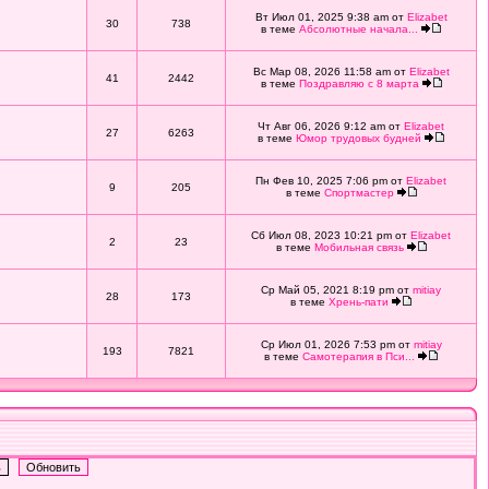
Вт Июл 01, 2025 9:38 am от
Elizabet
30
738
в теме
Абсолютные начала...
Вс Мар 08, 2026 11:58 am от
Elizabet
41
2442
в теме
Поздравляю с 8 марта
Чт Авг 06, 2026 9:12 am от
Elizabet
27
6263
в теме
Юмор трудовых будней
Пн Фев 10, 2025 7:06 pm от
Elizabet
9
205
в теме
Спортмастер
Сб Июл 08, 2023 10:21 pm от
Elizabet
2
23
в теме
Мобильная связь
Ср Май 05, 2021 8:19 pm от
mitiay
28
173
в теме
Хрень-пати
Ср Июл 01, 2026 7:53 pm от
mitiay
193
7821
в теме
Самотерапия в Пси...