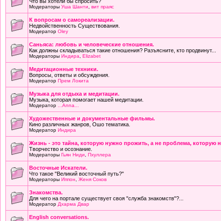
Что вы хотели бы спросить?
Модераторы
Уша Шанти
,
вит праяс
К вопросам о самореализации.
Недвойственность Существования.
Модератор
Oley
Саньяса: любовь и человеческие отношения.
Как должны складываться такие отношения? Разъясните, кто продвинут...
Модераторы
Индира
,
Elizabet
Медитационные техники.
Вопросы, ответы и обсуждения.
Модератор
Прем Локита
Музыка для отдыха и медитации.
Музыка, которая помогает нашей медитации.
Модератор
...Anna...
Художественные и документальные фильмы.
Кино различных жанров, Ошо тематика.
Модератор
Индира
Жизнь - это тайна, которую нужно прожить, а не проблема, которую 
Творчество и осознание.
Модераторы
Гьян Ниди
,
Пхуллера
Восточные Искатели.
Что такое "Великий восточный путь?"
Модераторы
Иппон
,
Женя Соков
Знакомства.
Для чего на портале существует своя "служба знакомств"?...
Модератор
Дхарма Двар
English conversations.